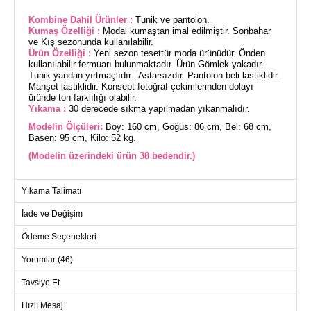
Kombine Dahil Ürünler :
Tunik ve pantolon.
Kumaş Özelliği :
Modal kumaştan imal edilmiştir. Sonbahar
ve Kış sezonunda kullanılabilir.
Ürün Özelliği :
Yeni sezon tesettür moda ürünüdür. Önden
kullanılabilir fermuarı bulunmaktadır. Ürün Gömlek yakadır.
Tunik yandan yırtmaçlıdır.. Astarsızdır. Pantolon beli lastiklidir.
Manşet lastiklidir. Konsept fotoğraf çekimlerinden dolayı
üründe ton farklılığı olabilir.
Yıkama :
30 derecede sıkma yapılmadan yıkanmalıdır.
Modelin Ölçüleri:
Boy: 160 cm, Göğüs: 86 cm, Bel: 68 cm,
Basen: 95 cm, Kilo: 52 kg.
(Modelin üzerindeki ürün 38 bedendir.)
Yıkama Talimatı
TUNİK BEDEN ÖLÇÜLERİ
(CM)
İade ve Değişim
Beden
Göğüs
Boy
38
104
77
Ödeme Seçenekleri
40
108
77
Yorumlar (46)
42
112
77
Tavsiye Et
44
116
77
Hızlı Mesaj
46
120
77