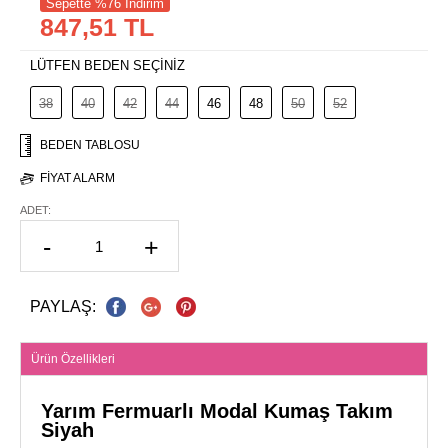
Sepette %76 İndirim
847,51 TL
LÜTFEN BEDEN SEÇİNİZ
38
40
42
44
46
48
50
52
BEDEN TABLOSU
FIYAT ALARM
ADET:
-
+
PAYLAŞ:
Ürün Özellikleri
Yarım Fermuarlı Modal Kumaş Takım
Siyah