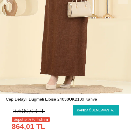
Cep Detaylı Düğmeli Elbise 24038UKB139 Kahve
3.600,03
TL
KAPIDA ÖDEME AVANTAJI
Sepette %76 İndirim
864,01 TL