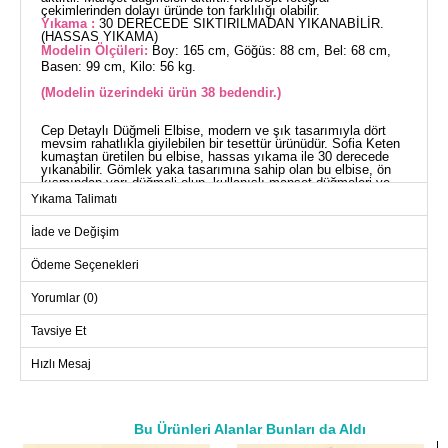
çekimlerinden dolayı üründe ton farklılığı olabilir.
Yıkama :
30 DERECEDE SIKTIRILMADAN YIKANABİLİR.
(HASSAS YIKAMA)
Modelin Ölçüleri:
Boy: 165 cm, Göğüs: 88 cm, Bel: 68 cm,
Basen: 99 cm, Kilo: 56 kg.
(Modelin üzerindeki ürün 38 bedendir.)
Cep Detaylı Düğmeli Elbise, modern ve şık tasarımıyla dört
mevsim rahatlıkla giyilebilen bir tesettür ürünüdür. Sofia Keten
kumaştan üretilen bu elbise, hassas yıkama ile 30 derecede
yıkanabilir. Gömlek yaka tasarımına sahip olan bu elbise, ön
kısmından yarı düğmeli olup, kullanışlı manşet düğmeleri ve
aktif göğüs cebi de bulunmaktadır. Beli bağcıklı tasarımı ve ilik
Yıkama Talimatı
detayları ile hem rahat hem de şık bir kullanım sunar.
ELBİSE BEDEN ÖLÇÜLERİ
İade ve Değişim
(CM)
Beden
Göğüs
Bel
Boy
Ödeme Seçenekleri
38
104
100
133
Yorumlar (0)
40
108
104
133
Tavsiye Et
42
112
108
133
Hızlı Mesaj
44
116
114
133
46
120
118
133
48
122
120
133
Bu Ürünleri Alanlar Bunları da Aldı
a>