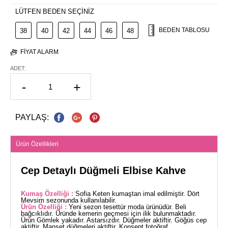
LÜTFEN BEDEN SEÇİNİZ
BEDEN TABLOSU
38
40
42
44
46
48
FIYAT ALARM
ADET:
-
+
PAYLAŞ:
Ürün Özellikleri
Cep Detaylı Düğmeli Elbise Kahve
Kumaş Özelliği :
Sofia Keten kumaştan imal edilmiştir. Dört
Mevsim sezonunda kullanılabilir.
Ürün Özelliği :
Yeni sezon tesettür moda ürünüdür. Beli
bağcıklıdır. Üründe kemerin geçmesi için ilik bulunmaktadır.
Ürün Gömlek yakadır. Astarsızdır. Düğmeler aktiftir. Göğüs cep
aktiftir. Manşet düğmeleri aktiftir. Konsept fotoğraf