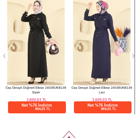
UKB139
Cep Detaylı Düğmeli Elbise 24038UKB139
Gold Düğmeli Krep Elbise 4691ALG47
Laci
Siyah
3.600,03
TL
3.045,86
TL
Net %76 İndirim
Net %76 İndirim
864,01 TL
731,01 TL