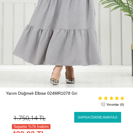
Yarım Düğmeli Elbise 024MR1078 Gri
Yorumlar (6)
1.750,14
TL
KAPIDA ÖDEME AVANTAJI
Sepette %76 İndirim