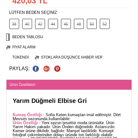
420,03 TL
LÜTFEN BEDEN SEÇİNİZ
38
40
42
44
46
48
50
52
BEDEN TABLOSU
FIYAT ALARM
TÜKENDI
STOKLARA DÜŞÜNCE HABER VER
PAYLAŞ:
Ürün Özellikleri
Yarım Düğmeli Elbise Gri
Kumaş Özelliği :
Sofia Keten kumaştan imal edilmiştir. Dört
Mevsim sezonunda kullanılabilir.
Ürün Özelliği :
Yeni sezon tesettür moda ürünüdür. Ürün
Yarım Hakim yakadır. Ürün Önden düğmelidir. Astarsızdır.
Kemer ürüne dikilidir, bağlıdır. Manşet lastiklidir. Konsept
fotoğraf çekimlerinden dolayı üründe ton farklılığı olabilir.