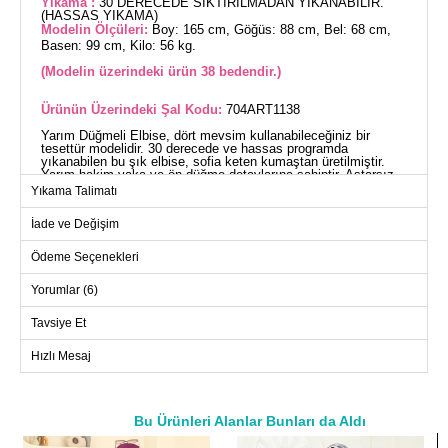
Yıkama :
30 DERECEDE SIKTIRILMADAN YIKANABİLİR.
(HASSAS YIKAMA)
Modelin Ölçüleri:
Boy: 165 cm, Göğüs: 88 cm, Bel: 68 cm,
Basen: 99 cm, Kilo: 56 kg.
(Modelin üzerindeki ürün 38 bedendir.)
Ürünün Üzerindeki Şal Kodu:
704ART1138
Yarım Düğmeli Elbise, dört mevsim kullanabileceğiniz bir
tesettür modelidir. 30 derecede ve hassas programda
yıkanabilen bu şık elbise, sofia keten kumaştan üretilmiştir.
Yarım hakim yaka ve ön düğme detaylarına sahiptir. Astarsız
olan bu modelin manşetleri lastiklidir ve kemerle birlikte gelen
Yıkama Talimatı
bu model, rahatlığı ve şıklığı bir arada sunar. Modelin
üzerindeki ürün 38 bedendir.
İade ve Değişim
ELBİSE BEDEN ÖLÇÜLERİ
(CM)
Ödeme Seçenekleri
Beden
Göğüs
Boy
Yorumlar (6)
38
106
133
40
108
133
Tavsiye Et
42
112
133
Hızlı Mesaj
44
114
133
46
120
133
Bu Ürünleri Alanlar Bunları da Aldı
48
122
133
a>
50
126
133