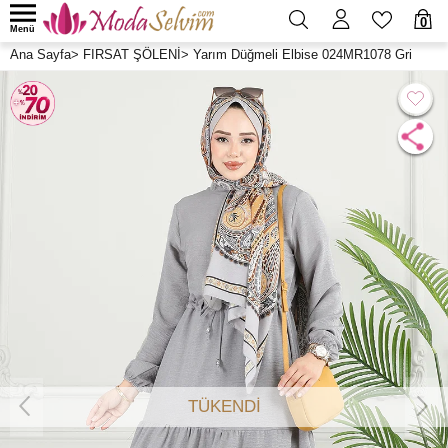
0
Menü
Ana Sayfa
>
FIRSAT ŞÖLENİ
>
Yarım Düğmeli Elbise 024MR1078 Gri
TÜKENDİ