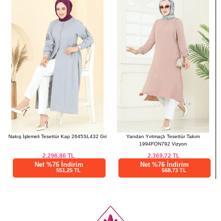
52
130
133
Nakış İşlemeli Tesettür Kap 2645SL432 Gri
Yandan Yırtmaçlı Tesettür Takım
1994FON792 Vizyon
2.296,86
TL
2.369,72
TL
Net %76 İndirim
Net %76 İndirim
551,25 TL
568,73 TL