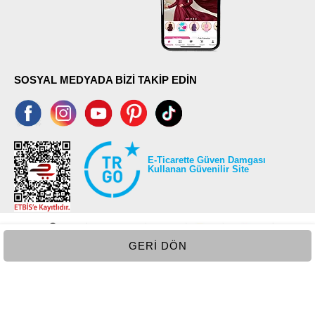
SOSYAL MEDYADA BİZİ TAKİP EDİN
E-Ticarette Güven Damgası
Kullanan Güvenilir Site
GERI DÖN
©2026 Tüm modaselvim.com hakları saklıdır.
T
-Soft
E-Ticaret
Sistemleriyle Hazırlanmıştır.