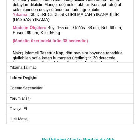
detayları dikilidir. Manşet düğmeleri aktiftir. Konsept fotoğraf
çekimlerinden dolayı üründe ton farklılığı olabilir.
Yıkama :
30 DERECEDE SIKTIRILMADAN YIKANABİLİR.
(HASSAS YIKAMA)
Modelin Ölçüleri:
Boy: 165 cm, Göğüs: 88 cm, Bel: 68 cm,
Basen: 99 cm, Kilo: 56 kg.
(Modelin üzerindeki ürün 38 bedendir.)
Nakış İşlemeli Tesettür Kap, dört mevsim boyunca rahatlıkla
giyilebilen sofia keten kumaştan üretilmiştir. 30 derecede
hassas yıkama ile temizleyebileceğiniz bu ürün, hem şık hem
Yıkama Talimatı
de kullanışlıdır. Bisiklet yakası ve ön düğmeleri ile pratik bir
kullanım sunarken, astarsız yapısı ile hafifliği ön plandadır.
İade ve Değişim
Nakış detayları ve aktif manşet düğmeleri ile
zenginleştirilmiştir. Standart ölçüler: Boy: 165 cm, Göğüs: 88
cm, Bel: 68 cm, Basen: 99 cm, Kilo: 56 kg.
Ödeme Seçenekleri
Yorumlar (7)
KAP BEDEN ÖLÇÜLERİ (CM)
Tavsiye Et
Beden
Göğüs
Boy
Hızlı Mesaj
38
104
114
40
108
114
42
112
114
Bu Ürünleri Alanlar Bunları da Aldı