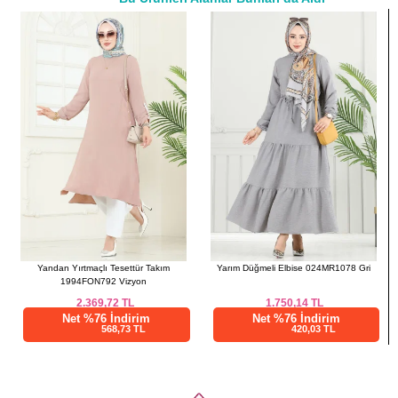
a>
44
116
114
46
120
114
48
124
114
50
128
114
52
132
114
Yandan Yırtmaçlı Tesettür Takım
Yarım Düğmeli Elbise 024MR1078 Gri
1994FON792 Vizyon
2.369,72
TL
1.750,14
TL
Net %76 İndirim
Net %76 İndirim
568,73 TL
420,03 TL