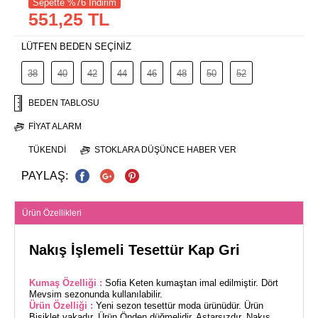
Sepette %76 İndirim
551,25 TL
LÜTFEN BEDEN SEÇİNİZ
38
40
42
44
46
48
50
52
BEDEN TABLOSU
FIYAT ALARM
TÜKENDI
STOKLARA DÜŞÜNCE HABER VER
PAYLAŞ:
Ürün Özellikleri
Nakış İşlemeli Tesettür Kap Gri
Kumaş Özelliği :
Sofia Keten kumaştan imal edilmiştir. Dört
Mevsim sezonunda kullanılabilir.
Ürün Özelliği :
Yeni sezon tesettür moda ürünüdür. Ürün
Bisiklet yakadır. Ürün Önden düğmelidir. Astarsızdır. Nakış