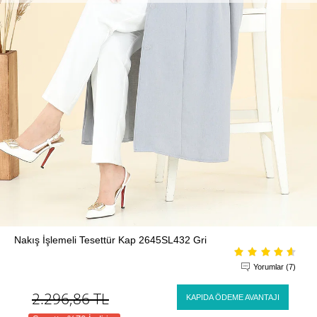
Nakış İşlemeli Tesettür Kap 2645SL432 Gri
Yorumlar (7)
2.296,86
TL
KAPIDA ÖDEME AVANTAJI