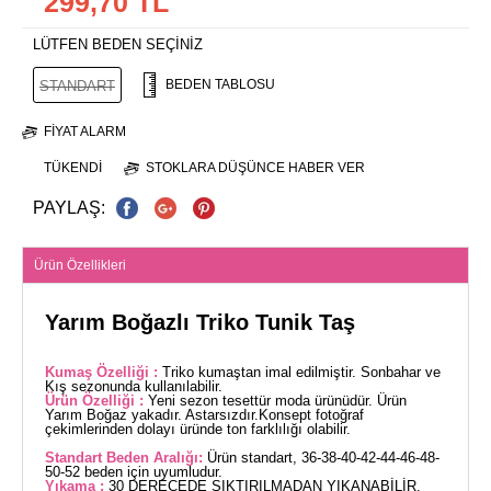
299,70 TL
LÜTFEN BEDEN SEÇİNİZ
BEDEN TABLOSU
STANDART
FIYAT ALARM
TÜKENDI
STOKLARA DÜŞÜNCE HABER VER
PAYLAŞ:
Ürün Özellikleri
Yarım Boğazlı Triko Tunik Taş
Kumaş Özelliği :
Triko kumaştan imal edilmiştir. Sonbahar ve
Kış sezonunda kullanılabilir.
Ürün Özelliği :
Yeni sezon tesettür moda ürünüdür. Ürün
Yarım Boğaz yakadır. Astarsızdır.Konsept fotoğraf
çekimlerinden dolayı üründe ton farklılığı olabilir.
Standart Beden Aralığı:
Ürün standart, 36-38-40-42-44-46-48-
50-52 beden için uyumludur.
Yıkama :
30 DERECEDE SIKTIRILMADAN YIKANABİLİR.