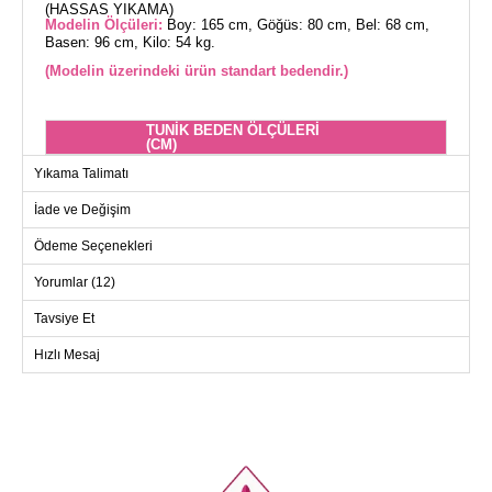
(HASSAS YIKAMA)
Modelin Ölçüleri:
Boy: 165 cm, Göğüs: 80 cm, Bel: 68 cm,
Basen: 96 cm, Kilo: 54 kg.
(Modelin üzerindeki ürün standart bedendir.)
TUNİK BEDEN ÖLÇÜLERİ
(CM)
Beden
Göğüs
Boy
Yıkama Talimatı
Standart
140
80
İade ve Değişim
Ödeme Seçenekleri
Yorumlar (12)
Tavsiye Et
Hızlı Mesaj