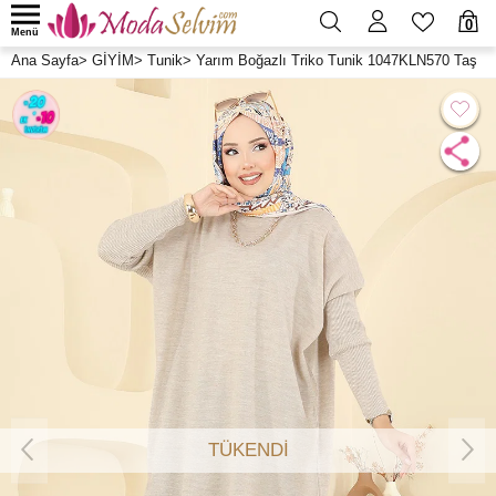
0
Menü
Ana Sayfa
>
GİYİM
>
Tunik
>
Yarım Boğazlı Triko Tunik 1047KLN570 Taş
TÜKENDİ