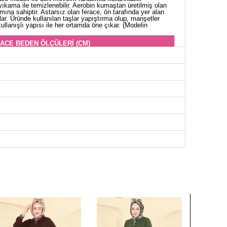
yıkama ile temizlenebilir. Aerobin kumaştan üretilmiş olan
ına sahiptir. Astarsız olan ferace, ön tarafında yer alan
lar. Üründe kullanılan taşlar yapıştırma olup, manşetler
kullanışlı yapısı ile her ortamda öne çıkar. (Modelin
ACE BEDEN ÖLÇÜLERİ (CM)
Göğüs
Boy
96
137
100
137
104
137
108
137
112
137
116
137
120
137
124
137