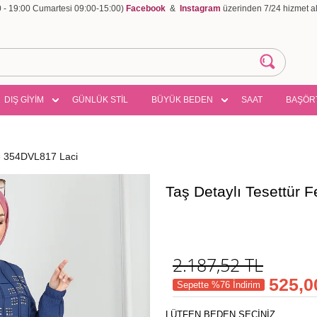
00 - 19:00 Cumartesi 09:00-15:00)
Facebook
&
Instagram
üzerinden 7/24 hizmet ala
DIŞ GİYİM
GÜNLÜK STİL
BÜYÜK BEDEN
SAAT
BAŞÖR
ce 354DVL817 Laci
Taş Detaylı Tesettür 
2.187,52
TL
525,0
Sepette %76 İndirim
LÜTFEN BEDEN SEÇİNİZ