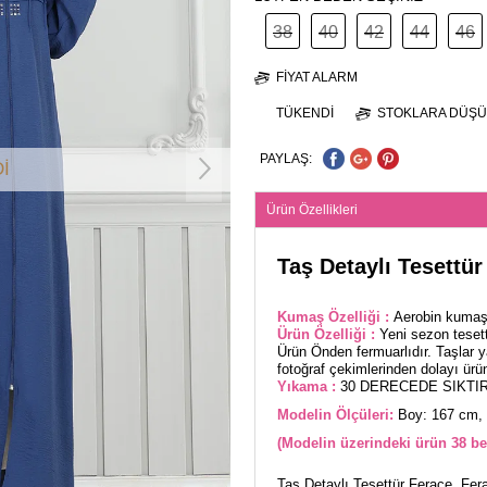
38
40
42
44
46
FIYAT ALARM
TÜKENDI
STOKLARA DÜŞÜ
PAYLAŞ:
İ
Ürün Özellikleri
Taş Detaylı Tesettür
Kumaş Özelliği :
Aerobin kumaşt
Ürün Özelliği :
Yeni sezon teset
Ürün Önden fermuarlıdır. Taşlar y
fotoğraf çekimlerinden dolayı üründe
Yıkama :
30 DERECEDE SIKTIR
Modelin Ölçüleri:
Boy: 167 cm, 
(Modelin üzerindeki ürün 38 be
Taş Detaylı Tesettür Ferace, Ferac