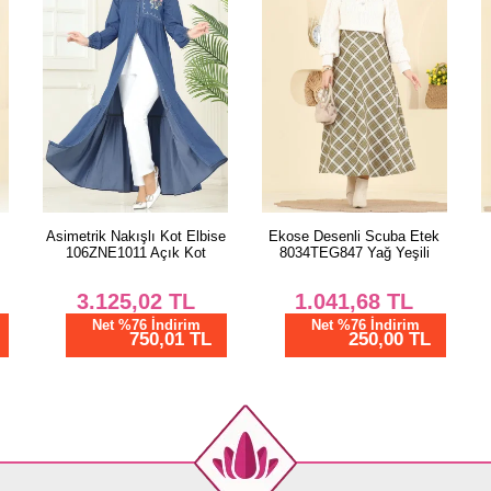
e
Ekose Desenli Scuba Etek
Önü Fermuarlı Ribanalı
8034TEG847 Yağ Yeşili
Ferace 2854SL432 Kahve
1.041,68
TL
2.545,85
TL
Net %76 İndirim
Net %76 İndirim
250,00 TL
611,00 TL