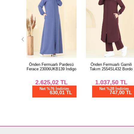
 Pardesü
Önden Fermuarlı Garnili
Asimetrik Nakışlı Kot Elbis
39 İndigo
Takım 2554SL432 Bordo
106ZNE1011 Açık Kot
TL
1.037,50
TL
3.125,02
TL
dirim
Net %28 İndirim
Net %76 İndirim
01 TL
747,00 TL
750,01 TL