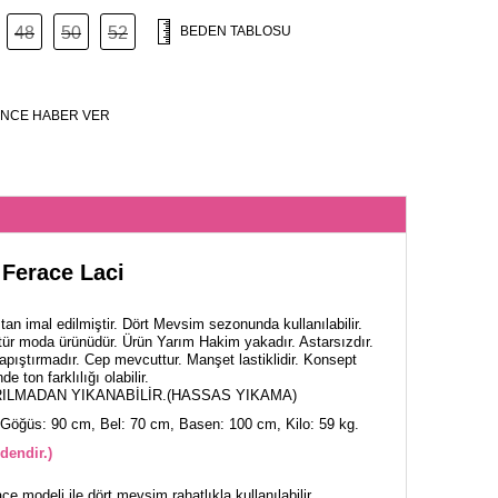
48
50
52
BEDEN TABLOSU
NCE HABER VER
 Ferace Laci
an imal edilmiştir. Dört Mevsim sezonunda kullanılabilir.
tür moda ürünüdür. Ürün Yarım Hakim yakadır. Astarsızdır.
apıştırmadır. Cep mevcuttur. Manşet lastiklidir. Konsept
 ton farklılığı olabilir.
ILMADAN YIKANABİLİR.(HASSAS YIKAMA)
Göğüs: 90 cm, Bel: 70 cm, Basen: 100 cm, Kilo: 59 kg.
dendir.)
e modeli ile dört mevsim rahatlıkla kullanılabilir