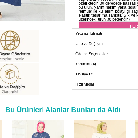
özelliktedir. 30 derecede hassas 
bu ürün, yarım hakim yaka tasarım
fermuar ile kullanım kolaylığı sağ
elastik tasarıma sahiptir. Şık ve 
üzerindeki ürün 38 bedendir.)
FER
Yıkama Talimatı
Beden
38
İade ve Değişim
40
Ödeme Seçenekleri
42
Yorumlar (4)
44
Tavsiye Et
46
48
Hızlı Mesaj
50
52
Bu Ürünleri Alanlar Bunları da Aldı