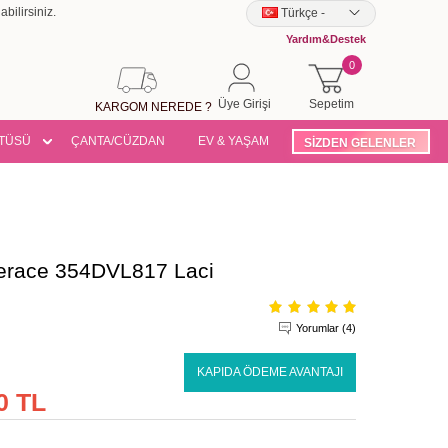
bilirsiniz.
Türkçe
-
Yardım&Destek
0
Üye Girişi
Sepetim
KARGOM NEREDE ?
TÜSÜ
ÇANTA/CÜZDAN
EV & YAŞAM
SİZDEN GELENLER
Ferace 354DVL817 Laci
Yorumlar (4)
KAPIDA ÖDEME AVANTAJI
0 TL