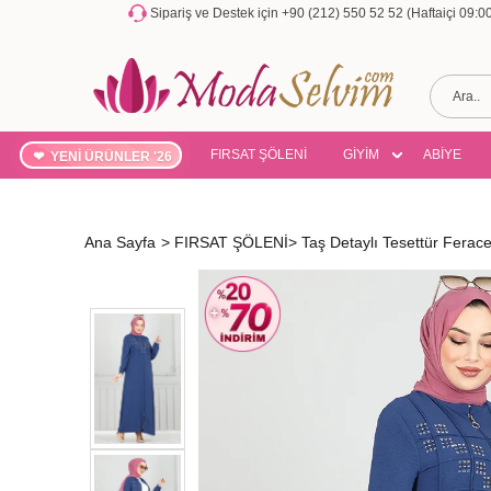
Sipariş ve Destek için +90 (212) 550 52 52 (Haftaiçi 09:
FIRSAT ŞÖLENİ
GİYİM
ABİYE
YENİ ÜRÜNLER '26
Ana Sayfa
>
FIRSAT ŞÖLENİ
>
Taş Detaylı Tesettür Fera