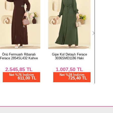
Gipe Kol Detaylı Ferace
Arma Detaylı Pardesü Ferace
Gipe Ko
3036SMD1186 Haki
PL9129 Laci
3036
1.007,50
TL
2.362,51
TL
1.
Net %28 İndirim
Net %76 İndirim
N
725,40 TL
567,00 TL