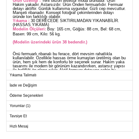
Ürün Özelliği :
Yeni sezon tesettür moda ürünüdür. Ürün
Hakim yakadır. Astarsızdır. Ürün Önden fermuarlıdır. Fermuar
detayı aktiftir. Günlük kullanıma uygundur. Gizli cep mevcuttur.
Manşeti ribanadır. Konsept fotoğraf çekimlerinden dolayı
üründe ton farklılığı olabilir.
Yıkama :
30 DERECEDE SIKTIRILMADAN YIKANABİLİR.
(HASSAS YIKAMA)
Modelin Ölçüleri:
Boy: 165 cm, Göğüs: 88 cm, Bel: 68 cm,
Basen: 99 cm, Kilo: 56 kg.
(Modelin üzerindeki ürün 38 bedendir.)
Önü fermuarlı ribanalı bu ferace, dört mevsim rahatlıkla
kullanılabilir. Özellikle hassas örme kumaştan üretilmiş olan bu
ürün, hem şık hem de konforlu bir seçenek sunar. Hakim yaka
tasarımı ile modern bir görünüm kazandırırken, astarsız yapısı
ile hafifliği ön plana çıkar. Aktif fermuar detayına sahip bu
model, günlük kullanım için idealdir. Gizli cep detayı ekstra
Yıkama Talimatı
kullanışlılık sağlar. Ürün 30 derecede sıkılmadan yıkama
imkanı sunar, bu sayede uzun ömürlü kullanım vaat eder.
İade ve Değişim
FERACE BEDEN ÖLÇÜLERİ
(CM)
Ödeme Seçenekleri
Beden
Göğüs
Bel
Boy
Yorumlar (1)
38
100
88
134
40
104
90
134
Tavsiye Et
42
106
94
134
Hızlı Mesaj
44
110
96
134
46
116
100
134