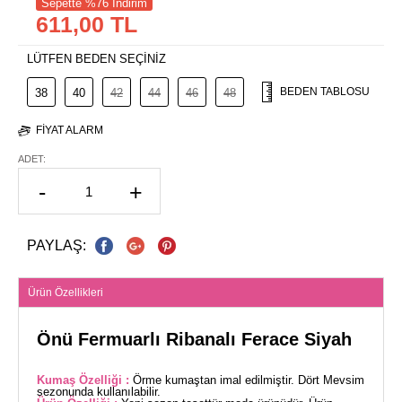
Sepette %76 İndirim
611,00 TL
LÜTFEN BEDEN SEÇİNİZ
BEDEN TABLOSU
38
40
42
44
46
48
FIYAT ALARM
ADET:
-
+
PAYLAŞ:
Ürün Özellikleri
Önü Fermuarlı Ribanalı Ferace Siyah
Kumaş Özelliği :
Örme kumaştan imal edilmiştir. Dört Mevsim
sezonunda kullanılabilir.