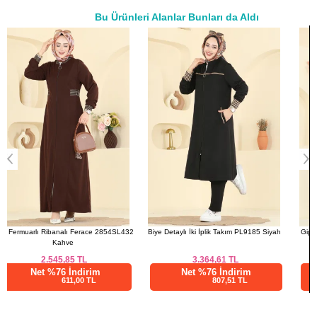
Bu Ürünleri Alanlar Bunları da Aldı
48
120
104
134
a>
2
Biye Detaylı İki İplik Takım PL9185 Siyah
Gipe Kol Detaylı Ferace 3036SMD1186
Siyah
3.364,61
TL
1.007,50
TL
Net %76 İndirim
Net %28 İndirim
807,51 TL
725,40 TL