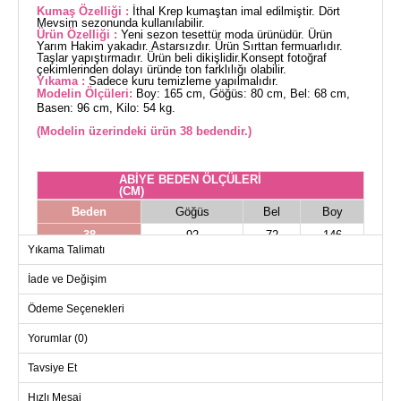
Kumaş Özelliği :
İthal Krep kumaştan imal edilmiştir. Dört
Mevsim sezonunda kullanılabilir.
Ürün Özelliği :
Yeni sezon tesettür moda ürünüdür. Ürün
Yarım Hakim yakadır. Astarsızdır. Ürün Sırttan fermuarlıdır.
Taşlar yapıştırmadır. Ürün beli dikişlidir.Konsept fotoğraf
çekimlerinden dolayı üründe ton farklılığı olabilir.
Yıkama :
Sadece kuru temizleme yapılmalıdır.
Modelin Ölçüleri:
Boy: 165 cm, Göğüs: 80 cm, Bel: 68 cm,
Basen: 96 cm, Kilo: 54 kg.
(Modelin üzerindeki ürün 38 bedendir.)
ABİYE BEDEN ÖLÇÜLERİ
(CM)
Beden
Göğüs
Bel
Boy
38
92
72
146
Yıkama Talimatı
40
96
78
146
İade ve Değişim
42
100
82
146
44
104
88
146
Ödeme Seçenekleri
46
108
92
146
Yorumlar (0)
48
112
96
146
Tavsiye Et
50
116
100
146
Hızlı Mesaj
52
120
102
146