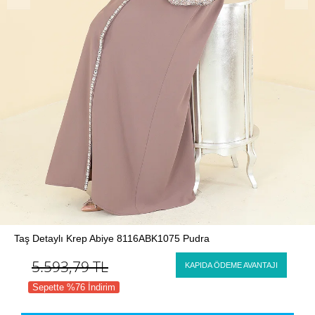
Taş Detaylı Krep Abiye 8116ABK1075 Pudra
5.593,79
TL
KAPIDA ÖDEME AVANTAJI
Sepette %76 İndirim