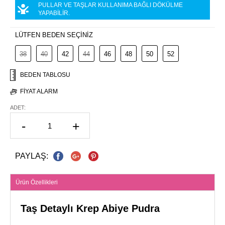
PULLAR VE TAŞLAR KULLANIMA BAĞLI DÖKÜLME
YAPABİLİR.
LÜTFEN BEDEN SEÇİNİZ
38
40
42
44
46
48
50
52
BEDEN TABLOSU
FIYAT ALARM
ADET:
-
+
PAYLAŞ:
Ürün Özellikleri
Taş Detaylı Krep Abiye Pudra