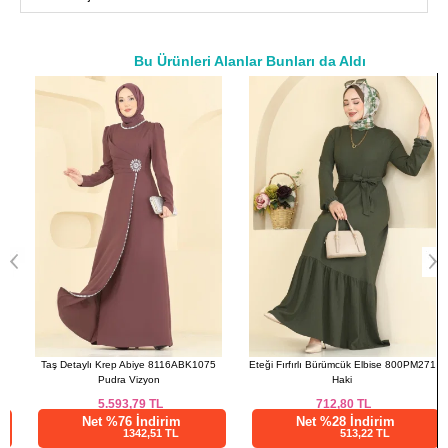
Bu Ürünleri Alanlar Bunları da Aldı
a>
Taş Detaylı Krep Abiye 8116ABK1075
Eteği Fırfırlı Bürümcük Elbise 800PM271
Pudra Vizyon
Haki
5.593,79
TL
712,80
TL
Net %76 İndirim
Net %28 İndirim
1342,51 TL
513,22 TL