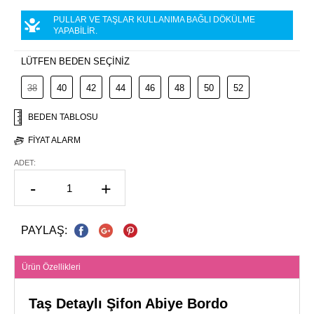
PULLAR VE TAŞLAR KULLANIMA BAĞLI DÖKÜLME
YAPABİLİR.
LÜTFEN BEDEN SEÇİNİZ
38
40
42
44
46
48
50
52
BEDEN TABLOSU
FIYAT ALARM
ADET:
-
+
PAYLAŞ:
Ürün Özellikleri
Taş Detaylı Şifon Abiye Bordo