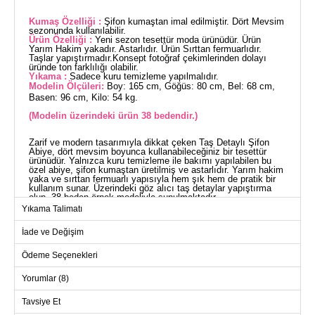
Kumaş Özelliği :
Şifon kumaştan imal edilmiştir. Dört Mevsim
sezonunda kullanılabilir.
Ürün Özelliği :
Yeni sezon tesettür moda ürünüdür. Ürün
Yarım Hakim yakadır. Astarlıdır. Ürün Sırttan fermuarlıdır.
Taşlar yapıştırmadır.Konsept fotoğraf çekimlerinden dolayı
üründe ton farklılığı olabilir.
Yıkama :
Sadece kuru temizleme yapılmalıdır.
Modelin Ölçüleri:
Boy: 165 cm, Göğüs: 80 cm, Bel: 68 cm,
Basen: 96 cm, Kilo: 54 kg.
(Modelin üzerindeki ürün 38 bedendir.)
Zarif ve modern tasarımıyla dikkat çeken Taş Detaylı Şifon
Abiye, dört mevsim boyunca kullanabileceğiniz bir tesettür
ürünüdür. Yalnızca kuru temizleme ile bakımı yapılabilen bu
özel abiye, şifon kumaştan üretilmiş ve astarlıdır. Yarım hakim
yaka ve sırttan fermuarlı yapısıyla hem şık hem de pratik bir
kullanım sunar. Üzerindeki göz alıcı taş detaylar yapıştırma
olup, 38 beden örnek modeliyle sunulmaktadır.
ABİYE BEDEN ÖLÇÜLERİ
Yıkama Talimatı
(CM)
İade ve Değişim
Beden
Göğüs
Bel
Boy
38
94
74
150
Ödeme Seçenekleri
40
98
76
150
Yorumlar (8)
42
102
78
150
Tavsiye Et
44
104
80
150