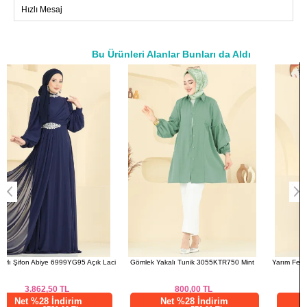
Hızlı Mesaj
46
108
90
150
48
116
96
150
50
122
102
150
Bu Ürünleri Alanlar Bunları da Aldı
52
126
106
150
a>
ci
Gömlek Yakalı Tunik 3055KTR750 Mint
Yarım Fermuarlı Etekli Takım 2750AYD574
Kahve
800,00
TL
1.252,71
TL
Net %28 İndirim
Net %76 İndirim