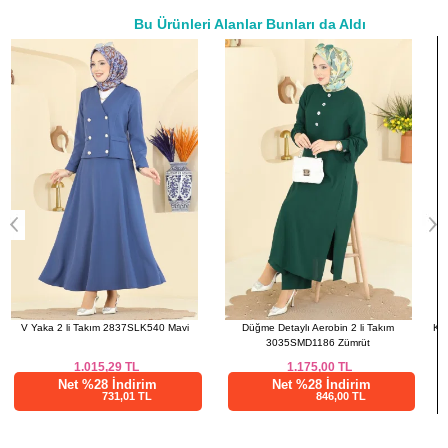
Bu Ürünleri Alanlar Bunları da Aldı
46
112
77-88
a>
48
116
77-88
PANTOLON BEDEN
ÖLÇÜLERİ (CM)
Beden
Boy
38
96
40
96
42
96
44
96
46
96
48
96
Düğme Detaylı Aerobin 2 li Takım
Kemeri Aksesuarlı 2 li Takım 2612TPK1167
3035SMD1186 Zümrüt
Laci
1.175,00
TL
1.916,68
TL
Net %28 İndirim
Net %76 İndirim
846,00 TL
460,00 TL