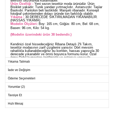
Mevsim sezonunda kullanılabilir.
Ürün Özelliği :
Yeni sezon tesettür moda ürünüdür. Ürün
Bisiklet yakadır. Tunik yandan yırtmaçlıdır.. Astarsızdır. Taşlar
Baskıdır. Pantolon beli lastiklidir. Manşeti ribanadır. Konsept
fotoğraf çekimlerinden dolayı üründe ton farklılığı olabilir.
Yıkama :
30 DERECEDE SIKTIRILMADAN YIKANABİLİR.
(HASSAS YIKAMA)
Modelin Ölçüleri:
Boy: 165 cm, Göğüs: 80 cm, Bel: 68 cm,
Basen: 96 cm, Kilo: 54 kg.
(Modelin üzerindeki ürün 38 bedendir.)
Kendinizi özel hissedeceğiniz Ribana Detaylı 2'li Takım,
tesettür modasının zarif çizgilerini yansıtır. Dört mevsim
rahatlıkla kullanabileceğiniz bu kombin, hassas yapısıyla 30
derecede yıkanabilir ve ömrü boyunca formunu korur. Özel
örme Dabıl kumaştan üretilmiştir ve astarsız yapısıyla
maksimum konfor sunar. Tunik, yanlarda şık yırtmaçlara
Yıkama Talimatı
sahipken, bisiklet yaka detayı sade güzelliği ön plana çıkarır.
Elastik beli pantolon ise gün boyu rahat etmenizi sağlar. Bu
İade ve Değişim
özel tasarım, gardırobunuzdaki en değerli parçalardan biri
olmaya aday.
TUNİK BEDEN ÖLÇÜLERİ
Ödeme Seçenekleri
(CM)
Yorumlar (2)
Beden
Göğüs
Boy
38
94
77-88
Tavsiye Et
40
98
77-88
Hızlı Mesaj
42
102
77-88
44
108
77-88