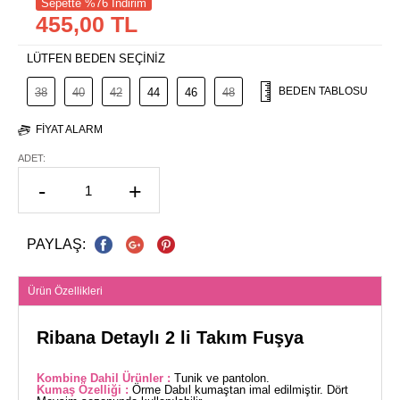
Sepette %76 İndirim
455,00 TL
LÜTFEN BEDEN SEÇİNİZ
BEDEN TABLOSU
38
40
42
44
46
48
FIYAT ALARM
ADET:
-
+
PAYLAŞ:
Ürün Özellikleri
Ribana Detaylı 2 li Takım Fuşya
Kombine Dahil Ürünler :
Tunik ve pantolon.
Kumaş Özelliği :
Örme Dabıl kumaştan imal edilmiştir. Dört