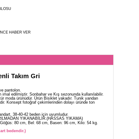
BLOSU
NCE HABER VER
enli Takım Gri
ve pantolon.
 imal edilmiştir. Sonbahar ve Kış sezonunda kullanılabilir.
tür moda ürünüdür. Ürün Bisiklet yakadır. Tunik yandan
klidir. Konsept fotoğraf çekimlerinden dolayı üründe ton
ndart, 38-40-42 beden için uyumludur.
ILMADAN YIKANABİLİR.(HASSAS YIKAMA)
Göğüs: 80 cm, Bel: 68 cm, Basen: 96 cm, Kilo: 54 kg.
art bedendir.)