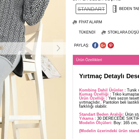
STANDART
BEDEN TA
FIYAT ALARM
TÜKENDI
STOKLARA DÜŞÜ
PAYLAŞ:
İ
Ürün Özellikleri
Yırtmaç Detaylı Des
Kombine Dahil Ürünler :
Tunik 
Kumaş Özelliği :
Triko kumaştan
Ürün Özelliği :
Yeni sezon teset
yırtmaçlıdır.. Pantolon beli lasti
farklılığı olabilir.
Standart Beden Aralığı:
Ürün sta
Yıkama :
30 DERECEDE SIKTIR
Modelin Ölçüleri:
Boy: 165 cm, 
(Modelin üzerindeki ürün stand