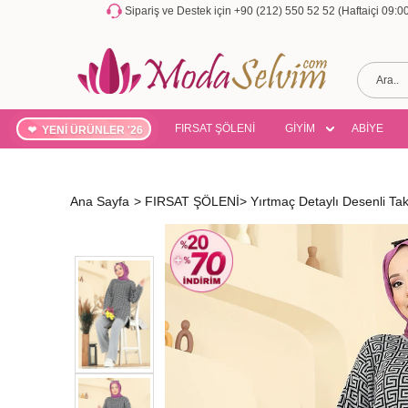
Sipariş ve Destek için +90 (212) 550 52 52 (Haftaiçi 09:
FIRSAT ŞÖLENİ
GİYİM
ABİYE
YENİ ÜRÜNLER '26
Ana Sayfa
>
FIRSAT ŞÖLENİ
>
Yırtmaç Detaylı Desenli T