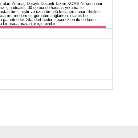
ği olan Yırtmaç Detaylı Desenli Takım KOMBİN, sonbahar
niz için idealdir. 30 derecede hassas yıkama ile
aştan üretilmiştir ve uzun ömürlü kullanım sunar. Bisiklet
tasarımı modern bir görünüm sağlarken, elastik bel
i garanti eder. Standart beden seçenekleri ile herkese
 bir arada arayanlar için birebir.
NİK BEDEN ÖLÇÜLERİ (CM)
Göğüs
Boy
106
82
OLON BEDEN ÖLÇÜLERİ (CM)
Boy
99 103