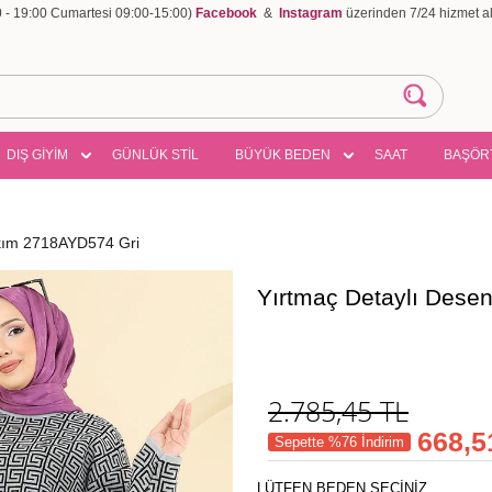
00 - 19:00 Cumartesi 09:00-15:00)
Facebook
&
Instagram
üzerinden 7/24 hizmet ala
DIŞ GİYİM
GÜNLÜK STİL
BÜYÜK BEDEN
SAAT
BAŞÖR
akım 2718AYD574 Gri
Yırtmaç Detaylı Dese
2.785,45
TL
668,5
Sepette %76 İndirim
LÜTFEN BEDEN SEÇİNİZ