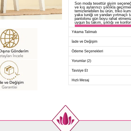
Son moda tesettür giyim seçene
ve kış aylarınızı şıklıkla geçirme
temizlenebilen bu ürün, triko kum
yaka tuniği ve yandan yırtmaçlı 
pantolonu gün boyu rahat etmeniz
uygun bu takım, şıklığı ve konforu
TU
Yıkama Talimatı
Beden
İade ve Değişim
Standart
Ödeme Seçenekleri
Yorumlar (2)
PANT
Tavsiye Et
Beden
Hızlı Mesaj
Standart