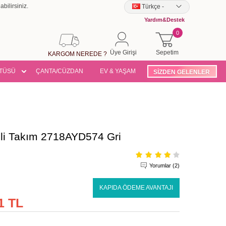
bilirsiniz.
Türkçe
-
Yardım&Destek
0
Üye Girişi
Sepetim
KARGOM NEREDE ?
TÜSÜ
ÇANTA/CÜZDAN
EV & YAŞAM
SİZDEN GELENLER
nli Takım 2718AYD574 Gri
Yorumlar (2)
KAPIDA ÖDEME AVANTAJI
1 TL