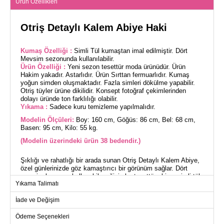
Ürün Özellikleri
Otriş Detaylı Kalem Abiye Haki
Kumaş Özelliği :
Simli Tül kumaştan imal edilmiştir. Dört
Mevsim sezonunda kullanılabilir.
Ürün Özelliği :
Yeni sezon tesettür moda ürünüdür. Ürün
Hakim yakadır. Astarlıdır. Ürün Sırttan fermuarlıdır. Kumaş
yoğun simden oluşmaktadır. Fazla simleri dökülme yapabilir.
Otriş tüyler ürüne dikilidir. Konsept fotoğraf çekimlerinden
dolayı üründe ton farklılığı olabilir.
Yıkama :
Sadece kuru temizleme yapılmalıdır.
Modelin Ölçüleri:
Boy: 160 cm, Göğüs: 86 cm, Bel: 68 cm,
Basen: 95 cm, Kilo: 55 kg.
(Modelin üzerindeki ürün 38 bedendir.)
Şıklığı ve rahatlığı bir arada sunan Otriş Detaylı Kalem Abiye,
özel günlerinizde göz kamaştırıcı bir görünüm sağlar. Dört
mevsim boyunca kullanabileceğiniz bu tesettür abiye, simli tül
Yıkama Talimatı
kumaştan üretilmiştir ve astarlıdır. Ürün hakim yakaya sahip
olup, sırttan fermuarlıdır ve dökülmeye meyilli yoğun sim
İade ve Değişim
detaylarına sahiptir. Kuru temizleme ile temizlenmesi önerilen
abiyemiz, dayanıklı yapısı ile uzun süreli kullanım imkanı
sunar. Üzerindeki Otriş tüyler ise estetik bir hava katmaktadır.
Ödeme Seçenekleri