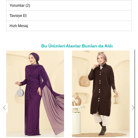
Yorumlar (2)
ABİYE BEDEN ÖLÇÜLERİ
(CM)
Tavsiye Et
Beden
Göğüs
Bel
Boy
Hızlı Mesaj
36
94
72
133
38
98
76
133
40
102
82
133
Bu Ürünleri Alanlar Bunları da Aldı
a>
42
106
86
133
44
110
90
133
46
118
96
133
48
120
100
133
50
126
102
133
52
132
104
133