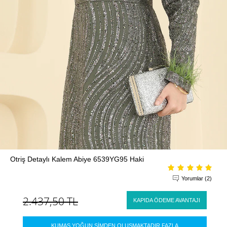
Otriş Detaylı Kalem Abiye 6539YG95 Haki
Yorumlar (2)
2.437,50
TL
KAPIDA ÖDEME AVANTAJI
KUMAŞ YOĞUN SİMDEN OLUŞMAKTADIR.FAZLA