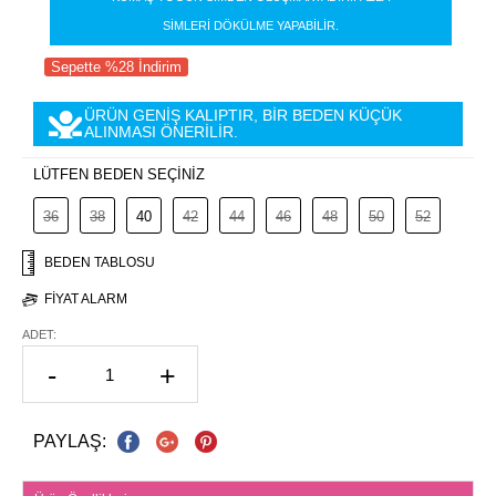
SİMLERİ DÖKÜLME YAPABİLİR.
Sepette %28 İndirim
ÜRÜN GENİŞ KALIPTIR, BİR BEDEN KÜÇÜK
ALINMASI ÖNERİLİR.
LÜTFEN BEDEN SEÇİNİZ
36
38
40
42
44
46
48
50
52
BEDEN TABLOSU
FIYAT ALARM
ADET:
-
+
PAYLAŞ: