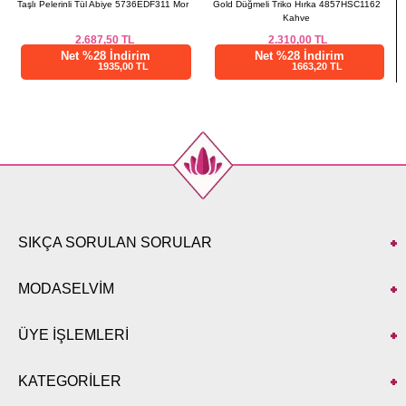
Gold Düğmeli Triko Hırka 4857HSC1162
Yelekli Terikoton Elbise Takım 3059KTR750
Kahve
Haki
2.310,00
TL
962,50
TL
Net %28 İndirim
Net %28 İndirim
1663,20 TL
693,01 TL
SIKÇA SORULAN SORULAR
MODASELVİM
ÜYE İŞLEMLERİ
KATEGORİLER