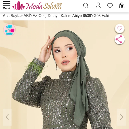
0
Menü
Ana Sayfa
>
ABİYE
>
Otriş Detaylı Kalem Abiye 6539YG95 Haki