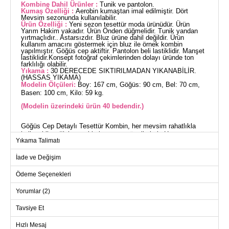
Kombine Dahil Ürünler :
Tunik ve pantolon.
Kumaş Özelliği :
Aerobin kumaştan imal edilmiştir. Dört
Mevsim sezonunda kullanılabilir.
Ürün Özelliği :
Yeni sezon tesettür moda ürünüdür. Ürün
Yarım Hakim yakadır. Ürün Önden düğmelidir. Tunik yandan
yırtmaçlıdır.. Astarsızdır. Bluz ürüne dahil değildir. Ürün
kullanım amacını göstermek için bluz ile örnek kombin
yapılmıştır. Göğüs cep aktiftir. Pantolon beli lastiklidir. Manşet
lastiklidir.Konsept fotoğraf çekimlerinden dolayı üründe ton
farklılığı olabilir.
Yıkama :
30 DERECEDE SIKTIRILMADAN YIKANABİLİR.
(HASSAS YIKAMA)
Modelin Ölçüleri:
Boy: 167 cm, Göğüs: 90 cm, Bel: 70 cm,
Basen: 100 cm, Kilo: 59 kg.
(Modelin üzerindeki ürün 40 bedendir.)
Göğüs Cep Detaylı Tesettür Kombin, her mevsim rahatlıkla
kullanabileceğiniz aerobin kumaştan üretilmiştir. Hassas
Yıkama Talimatı
yıkama ile 30 derecede yıkanabilen bu ürün, yarım hakim yaka
ve ön düğmeli tasarımı ile şıklığı pratiklikle buluşturur. Tunik
İade ve Değişim
yan yırtmaç detaylı ve astarsızdır. Pantolonun beli lastikli ve
manşetleri lastiklidir. Tunikte bulunan aktif göğüs cebi ise
Ödeme Seçenekleri
fonksiyonelliği artırır. Bu zarif tesettür kombin, rahatlığı ve
şıklığı bir arada sunarak tüm gözleri üzerinize çeker. (Modelin
Yorumlar (2)
üzerindeki ürün 40 bedendir.)
Tavsiye Et
TUNİK BEDEN ÖLÇÜLERİ
(CM)
Hızlı Mesaj