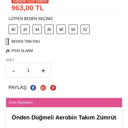
Sepette %28 İndirim
963,00 TL
LÜTFEN BEDEN SEÇİNİZ
40
42
44
46
48
50
52
BEDEN TABLOSU
FIYAT ALARM
ADET:
-
+
PAYLAŞ:
Ürün Özellikleri
Önden Düğmeli Aerobin Takım Zümrüt