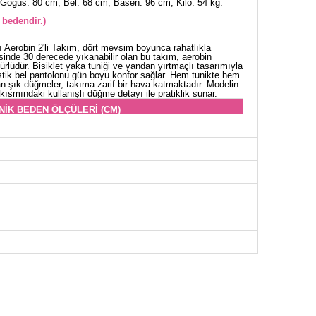
Göğüs: 80 cm, Bel: 68 cm, Basen: 96 cm, Kilo: 54 kg.
 bedendir.)
 Aerobin 2'li Takım, dört mevsim boyunca rahatlıkla
esinde 30 derecede yıkanabilir olan bu takım, aerobin
rlüdür. Bisiklet yaka tuniği ve yandan yırtmaçlı tasarımıyla
astik bel pantolonu gün boyu konfor sağlar. Hem tunikte hem
n şık düğmeler, takıma zarif bir hava katmaktadır. Modelin
kısmındaki kullanışlı düğme detayı ile pratiklik sunar.
NİK BEDEN ÖLÇÜLERİ (CM)
Göğüs
Boy
100
116
108
116
116
116
124
116
OLON BEDEN ÖLÇÜLERİ (CM)
Boy
94
94