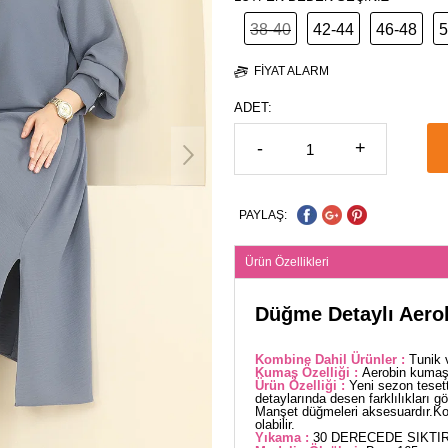
38-40
42-44
46-48
5
FIYAT ALARM
ADET:
-
+
PAYLAŞ:
Ürün Özellikleri
Düğme Detaylı Aerob
Kombine Dahil Ürünler :
Tunik 
Kumaş Özelliği :
Aerobin kumaşt
Ürün Özelliği :
Yeni sezon teset
detaylarında desen farklılıkları gör
Manşet düğmeleri aksesuardır.Kons
olabilir.
Yıkama :
30 DERECEDE SIKTIR