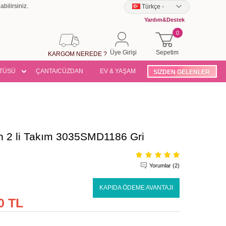
bilirsiniz.
Türkçe
-
Yardım&Destek
0
Üye Girişi
Sepetim
KARGOM NEREDE ?
TÜSÜ
ÇANTA/CÜZDAN
EV & YAŞAM
SİZDEN GELENLER
n 2 li Takım 3035SMD1186 Gri
Yorumlar (2)
KAPIDA ÖDEME AVANTAJI
0 TL