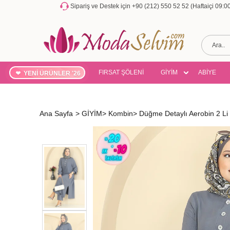
Sipariş ve Destek için +90 (212) 550 52 52 (Haftaiçi 09:
FIRSAT ŞÖLENİ
GİYİM
ABİYE
YENİ ÜRÜNLER '26
Ana Sayfa
>
GİYİM
>
Kombin
>
Düğme Detaylı Aerobin 2 L