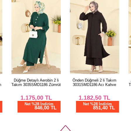
46-48
50-52
i
Önden Düğmeli 2 li Takım
Aksesuar Düğmeli Aerobin
üt
3031SMD1186 Acı Kahve
Takım 2621SL432 Koyu Laci
1.182,50
TL
1.125,00
TL
Net %28 İndirim
Net %28 İndirim
851,40 TL
810,00 TL