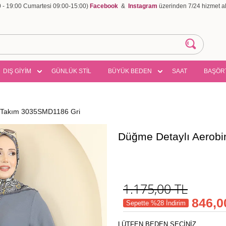
00 - 19:00 Cumartesi 09:00-15:00)
Facebook
&
Instagram
üzerinden 7/24 hizmet ala
DIŞ GİYİM
GÜNLÜK STİL
BÜYÜK BEDEN
SAAT
BAŞÖR
i Takım 3035SMD1186 Gri
Düğme Detaylı Aerobi
1.175,00
TL
846,0
Sepette %28 İndirim
LÜTFEN BEDEN SEÇİNİZ