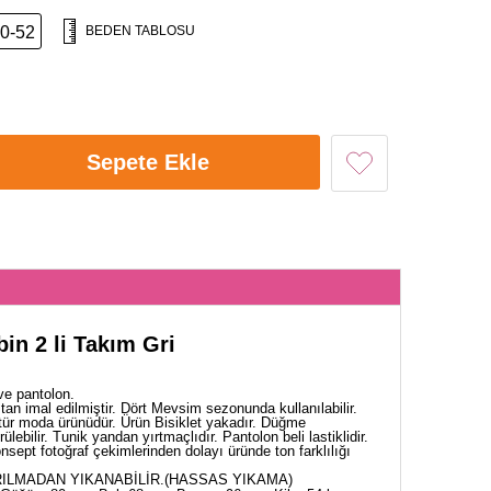
0-52
BEDEN TABLOSU
Sepete Ekle
in 2 li Takım Gri
ve pantolon.
an imal edilmiştir. Dört Mevsim sezonunda kullanılabilir.
tür moda ürünüdür. Ürün Bisiklet yakadır. Düğme
ülebilir. Tunik yandan yırtmaçlıdır. Pantolon beli lastiklidir.
ept fotoğraf çekimlerinden dolayı üründe ton farklılığı
ILMADAN YIKANABİLİR.(HASSAS YIKAMA)