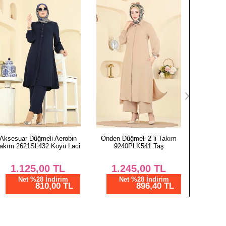
94
94
Önden Düğmeli 2 li Takım
Önden Düğmeli Aerobin
Önden 
9240PLK541 Taş
Takım 1973TRT545 Laci
Takım 1
1.245,00
TL
1.337,50
TL
1.
Net %28 İndirim
Net %28 İndirim
N
896,40 TL
963,00 TL