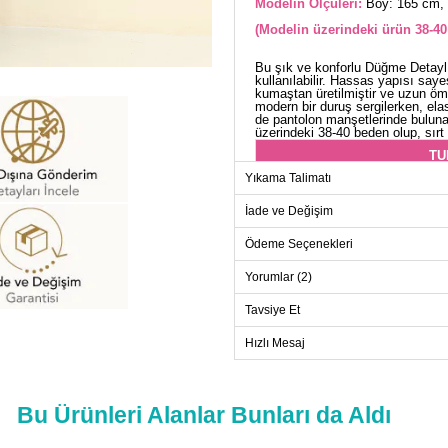
Modelin Ölçüleri:
Boy: 165 cm, 
(Modelin üzerindeki ürün 38-40
Bu şık ve konforlu Düğme Detaylı
kullanılabilir. Hassas yapısı say
kumaştan üretilmiştir ve uzun ömü
modern bir duruş sergilerken, el
de pantolon manşetlerinde buluna
üzerindeki 38-40 beden olup, sırt 
TU
Yıkama Talimatı
Beden
38-40
İade ve Değişim
42-44
Ödeme Seçenekleri
46-48
Yorumlar (2)
50-52
Tavsiye Et
Hızlı Mesaj
PANT
Beden
Bu Ürünleri Alanlar Bunları da Aldı
38-40
42-44