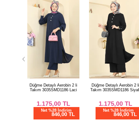
obin 2 li
Düğme Detaylı Aerobin 2 li
Düğme Detaylı Aerobin 2 l
86 Laci
Takım 3035SMD1186 Siyah
Takım 3035SMD1186 Zümr
TL
1.175,00
TL
1.175,00
TL
dirim
Net %28 İndirim
Net %28 İndirim
00 TL
846,00 TL
846,00 TL