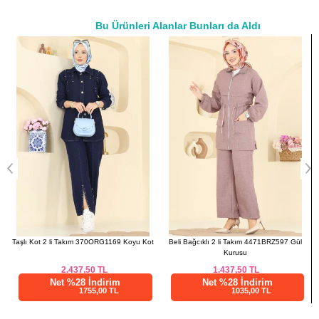
42
100
84
136
Bu Ürünleri Alanlar Bunları da Aldı
44
102
86
136
a>
46
106
90
136
48
110
92
136
h
Taşlı Kot 2 li Takım 370ORG1169 Koyu Kot
Beli Bağcıklı 2 li Takım 4471BRZ597 Gül
Kurusu
2.437,50
TL
1.437,50
TL
Net %28 İndirim
Net %28 İndirim
1755,00 TL
1035,00 TL