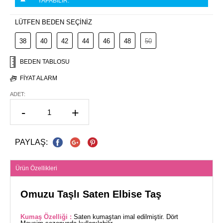
YAPABİLİR.
LÜTFEN BEDEN SEÇİNİZ
38
40
42
44
46
48
50
BEDEN TABLOSU
FIYAT ALARM
ADET:
-
+
PAYLAŞ:
Ürün Özellikleri
Omuzu Taşlı Saten Elbise Taş
Kumaş Özelliği :
Saten kumaştan imal edilmiştir. Dört