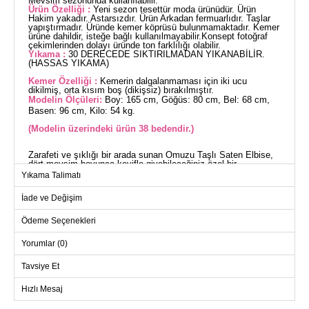
Mevsim sezonunda kullanılabilir.
Ürün Özelliği :
Yeni sezon tesettür moda ürünüdür. Ürün
Hakim yakadır. Astarsızdır. Ürün Arkadan fermuarlıdır. Taşlar
yapıştırmadır. Üründe kemer köprüsü bulunmamaktadır. Kemer
ürüne dahildir, isteğe bağlı kullanılmayabilir.Konsept fotoğraf
çekimlerinden dolayı üründe ton farklılığı olabilir.
Yıkama :
30 DERECEDE SIKTIRILMADAN YIKANABİLİR.
(HASSAS YIKAMA)
Kemer Özelliği :
Kemerin dalgalanmaması için iki ucu
dikilmiş, orta kısım boş (dikişsiz) bırakılmıştır.
Modelin Ölçüleri:
Boy: 165 cm, Göğüs: 80 cm, Bel: 68 cm,
Basen: 96 cm, Kilo: 54 kg.
(Modelin üzerindeki ürün 38 bedendir.)
Zarafeti ve şıklığı bir arada sunan Omuzu Taşlı Saten Elbise,
dört mevsim boyunca keyifle giyebileceğiniz özel bir
tasarımdır. Bu tesettür abiye; hassas yıkama ile 30 derecede
Yıkama Talimatı
yıkanabilir özellikleriyle pratik kullanım sunar. Saten kumaştan
üretilmiş olan elbise, hakim yakası ve astarsız yapısıyla
İade ve Değişim
konforu ön planda tutar. Arka kısmında bulunan fermuar
detayıyla kolay giyim imkanı sağlar. Ürünün dikkat çekici taş
detayları ise göz kamaştırıcı bir görünüm kazandırır. Kemer
Ödeme Seçenekleri
kullanımı ise tamamen size kalmış; dilerseniz kullanabilir,
dilerseniz çıkarabilirsiniz.
Yorumlar (0)
ABİYE BEDEN ÖLÇÜLERİ
(CM)
Tavsiye Et
Beden
Göğüs
Bel
Boy
Hızlı Mesaj
38
94
78
136
40
96
80
136