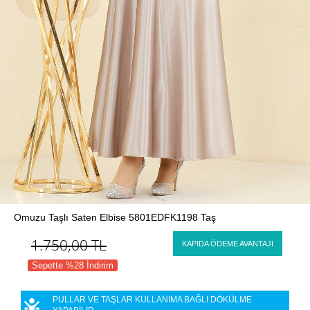
Omuzu Taşlı Saten Elbise 5801EDFK1198 Taş
1.750,00
TL
KAPIDA ÖDEME AVANTAJI
Sepette %28 İndirim
PULLAR VE TAŞLAR KULLANIMA BAĞLI DÖKÜLME