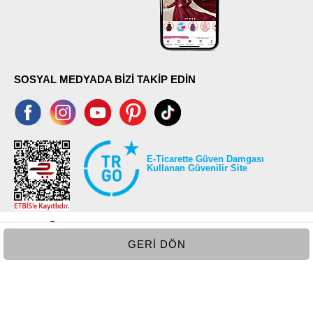
SOSYAL MEDYADA BİZİ TAKİP EDİN
E-Ticarette Güven Damgası
Kullanan Güvenilir Site
GERI DÖN
©2026 Tüm modaselvim.com hakları saklıdır.
T
-Soft
E-Ticaret
Sistemleriyle Hazırlanmıştır.