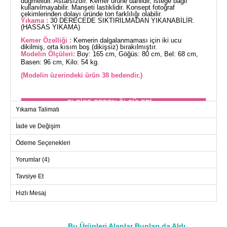
düğmelidir. Astarsızdır. Kemer ürüne dahildir, isteğe bağlı
kullanılmayabilir. Manşeti lastiklidir. Konsept fotoğraf
çekimlerinden dolayı üründe ton farklılığı olabilir.
Yıkama :
30 DERECEDE SIKTIRILMADAN YIKANABİLİR.
(HASSAS YIKAMA)
Kemer Özelliği :
Kemerin dalgalanmaması için iki ucu
dikilmiş, orta kısım boş (dikişsiz) bırakılmıştır.
Modelin Ölçüleri:
Boy: 165 cm, Göğüs: 80 cm, Bel: 68 cm,
Basen: 96 cm, Kilo: 54 kg.
(Modelin üzerindeki ürün 38 bedendir.)
ELBİSE BEDEN ÖLÇÜLERİ
(CM)
Yıkama Talimatı
Beden
Göğüs
Bel
Boy
İade ve Değişim
38
94
80
134
Ödeme Seçenekleri
40
98
82
134
Yorumlar (4)
42
104
86
134
44
112
92
134
Tavsiye Et
46
116
96
134
Hızlı Mesaj
48
120
102
134
50
124
108
134
Bu Ürünleri Alanlar Bunları da Aldı
52
126
114
134