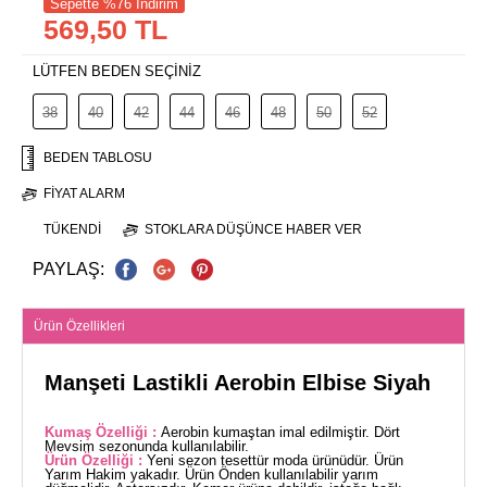
Sepette %76 İndirim
569,50 TL
LÜTFEN BEDEN SEÇİNİZ
38
40
42
44
46
48
50
52
BEDEN TABLOSU
FIYAT ALARM
TÜKENDI
STOKLARA DÜŞÜNCE HABER VER
PAYLAŞ:
Ürün Özellikleri
Manşeti Lastikli Aerobin Elbise Siyah
Kumaş Özelliği :
Aerobin kumaştan imal edilmiştir. Dört
Mevsim sezonunda kullanılabilir.
Ürün Özelliği :
Yeni sezon tesettür moda ürünüdür. Ürün
Yarım Hakim yakadır. Ürün Önden kullanılabilir yarım