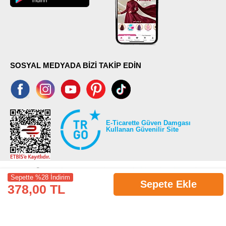
SOSYAL MEDYADA BİZİ TAKİP EDİN
E-Ticarette Güven Damgası
Kullanan Güvenilir Site
Sepette %28 İndirim
Sepete Ekle
378,00 TL
©2026 Tüm modaselvim.com hakları saklıdır.
T
-Soft
E-Ticaret
Sistemleriyle Hazırlanmıştır.