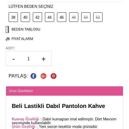
LÜTFEN BEDEN SEÇİNİZ
38
40
42
44
46
48
50
52
BEDEN TABLOSU
FIYAT ALARM
ADET:
-
+
PAYLAŞ:
Ürün Özellikleri
Beli Lastikli Dabıl Pantolon Kahve
Kumaş Özelliği :
Dabıl kumaştan imal edilmiştir. Dört Mevsim
sezonunda kullanılabilir.
Ürün Özelliği :
Yeni sezon tesettür moda ürünüdür.