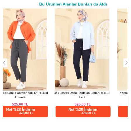
Bu Ürünleri Alanlar Bunları da Aldı
50
120
86
a>
52
124
86
Beli Lastikli Dabıl Pantolon 0884ART1138
Yarım Fermuarlı Modal Kumaş Takım
B
Laci
5017HBS856 Kahve
525,00
TL
3.531,28
TL
Net %28 İndirim
Net %76 İndirim
378,00 TL
847,51 TL