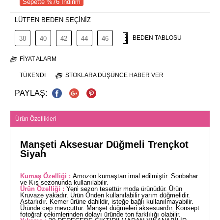
Sepette %76 İndirim
LÜTFEN BEDEN SEÇİNİZ
BEDEN TABLOSU
38
40
42
44
46
FIYAT ALARM
TÜKENDI
STOKLARA DÜŞÜNCE HABER VER
PAYLAŞ:
Ürün Özellikleri
Manşeti Aksesuar Düğmeli Trençkot
Siyah
Kumaş Özelliği :
Amozon kumaştan imal edilmiştir. Sonbahar
ve Kış sezonunda kullanılabilir.
Ürün Özelliği :
Yeni sezon tesettür moda ürünüdür. Ürün
Kruvaze yakadır. Ürün Önden kullanılabilir yarım düğmelidir.
Astarlıdır. Kemer ürüne dahildir, isteğe bağlı kullanılmayabilir.
Üründe cep mevcuttur. Manşet düğmeleri aksesuardır. Konsept
fotoğraf çekimlerinden dolayı üründe ton farklılığı olabilir.