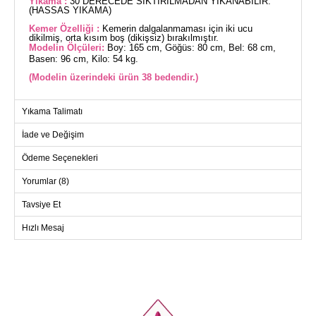
Yıkama :
30 DERECEDE SIKTIRILMADAN YIKANABİLİR.
(HASSAS YIKAMA)
Kemer Özelliği :
Kemerin dalgalanmaması için iki ucu
dikilmiş, orta kısım boş (dikişsiz) bırakılmıştır.
Modelin Ölçüleri:
Boy: 165 cm, Göğüs: 80 cm, Bel: 68 cm,
Basen: 96 cm, Kilo: 54 kg.
(Modelin üzerindeki ürün 38 bedendir.)
Manşeti Aksesuar Düğmeli Trençkot, tesettür tarzı ile sonbahar
Yıkama Talimatı
ve kış sezonlarının vazgeçilmez parçalarından biridir. 30
derecede hassas yıkama ile temizlenebilen bu trençkot, kaliteli
Amozon kumaşı ile üretilmiştir. Ürün yarı düğmeli ön kısmı ve
İade ve Değişim
iç astarı ile kullanıcıya hem şıklık hem de konfor sunar. Ürün
38 bedendir ve pratik kullanım için ceplere sahiptir.
Ödeme Seçenekleri
Manşetlerde yer alan şık düğmeler ise tasarıma modern bir
hava katar.
TRENÇKOT BEDEN
Yorumlar (8)
ÖLÇÜLERİ (CM)
Tavsiye Et
Beden
Göğüs
Boy
38
98
110
Hızlı Mesaj
40
102
110
42
106
110
44
110
110
46
114
110