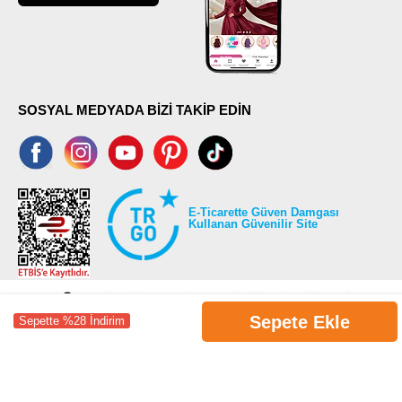
SOSYAL MEDYADA BİZİ TAKİP EDİN
E-Ticarette Güven Damgası
Kullanan Güvenilir Site
Sepete Ekle
Sepette %28 İndirim
©2026 Tüm modaselvim.com hakları saklıdır.
T
-Soft
E-Ticaret
Sistemleriyle Hazırlanmıştır.