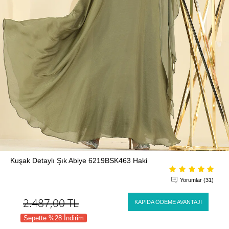
Kuşak Detaylı Şık Abiye 6219BSK463 Haki
Yorumlar (31)
2.487,00
TL
KAPIDA ÖDEME AVANTAJI
Sepette %28 İndirim