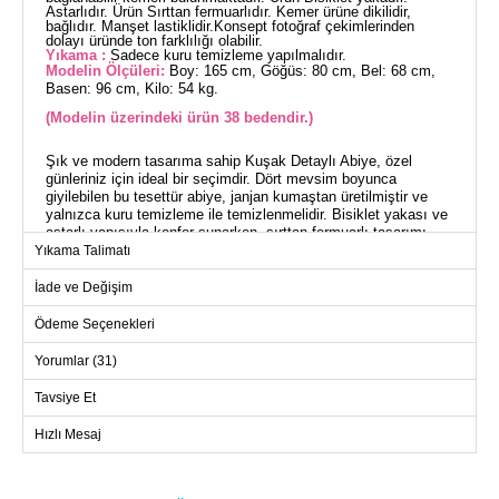
Astarlıdır. Ürün Sırttan fermuarlıdır. Kemer ürüne dikilidir,
bağlıdır. Manşet lastiklidir.Konsept fotoğraf çekimlerinden
dolayı üründe ton farklılığı olabilir.
Yıkama :
Sadece kuru temizleme yapılmalıdır.
Modelin Ölçüleri:
Boy: 165 cm, Göğüs: 80 cm, Bel: 68 cm,
Basen: 96 cm, Kilo: 54 kg.
(Modelin üzerindeki ürün 38 bedendir.)
Şık ve modern tasarıma sahip Kuşak Detaylı Abiye, özel
günleriniz için ideal bir seçimdir. Dört mevsim boyunca
giyilebilen bu tesettür abiye, janjan kumaştan üretilmiştir ve
yalnızca kuru temizleme ile temizlenmelidir. Bisiklet yakası ve
astarlı yapısıyla konfor sunarken, sırttan fermuarlı tasarımı
kolay bir kullanım sağlar. Modelin yandan bağlanabilen ve
Yıkama Talimatı
ürüne dikili kemer detayı ise şıklığınızı tamamlar. Manşetleri
lastikli olduğundan rahat bir oturum sunar.
İade ve Değişim
Ödeme Seçenekleri
ABİYE BEDEN ÖLÇÜLERİ
(CM)
Yorumlar (31)
Beden
Göğüs
Bel
Boy
Tavsiye Et
38
96
74
137
40
100
80
137
Hızlı Mesaj
42
104
84
137
44
106
86
137