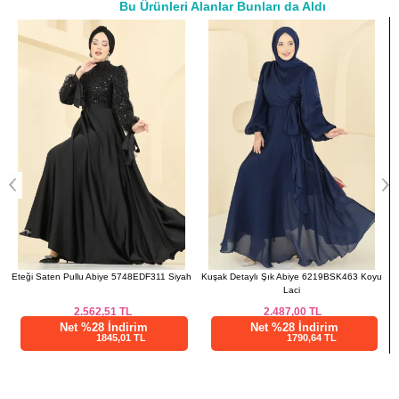
Bu Ürünleri Alanlar Bunları da Aldı
46
110
94
137
a>
48
114
96
137
50
118
98
137
52
124
104
137
h
Kuşak Detaylı Şık Abiye 6219BSK463 Koyu
Taş Detaylı Şifon Abiye 6999YG95 Koyu
Laci
Lila
2.487,00
TL
3.862,50
TL
Net %28 İndirim
Net %28 İndirim
1790,64 TL
2781,00 TL