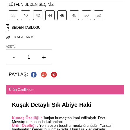
LÜTFEN BEDEN SEÇİNİZ
38
40
42
44
46
48
50
52
BEDEN TABLOSU
FIYAT ALARM
ADET:
-
+
PAYLAŞ:
Ürün Özellikleri
Kuşak Detaylı Şık Abiye Haki
Kumaş Özelliği :
Janjan kumaştan imal edilmiştir. Dört
Mevsim sezonunda kullanılabilir.
Ürün Özelliği :
Yeni sezon tesettür moda ürünüdür. Yandan
bağlanabilir kemeri bulunmaktadır. Ürün Bisiklet yakadır.