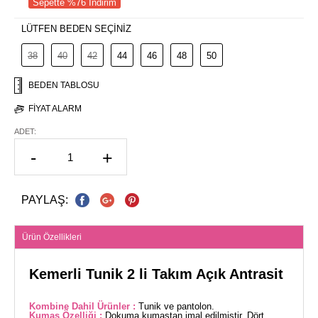
Sepette %76 İndirim
LÜTFEN BEDEN SEÇİNİZ
38
40
42
44
46
48
50
BEDEN TABLOSU
FIYAT ALARM
ADET:
-
+
PAYLAŞ:
Ürün Özellikleri
Kemerli Tunik 2 li Takım Açık Antrasit
Kombine Dahil Ürünler :
Tunik ve pantolon.
Kumaş Özelliği :
Dokuma kumaştan imal edilmiştir. Dört