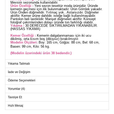
Mevsim sezonunda kullanılabilir.
Ürün Özelliği :
Yeni sezon tesettür moda ürünüdür. Üründe
kemerin geçmesi için ilik bulunmaktadır. Ürün Gömlek yakadır.
Ürün Önden düğmelidir. Yırtmaç yok.. Astarsızdır. Düğmeler
aktiftir. Kemer ürüne dahildir, isteğe bağlı kullanılmayabilir.
Pantolon beli lastiklidir. Manşet düğmeleri aktiftir. Konsept
fotoğraf çekimlerinden dolayı üründe ton farklılığı olabilir.
Yıkama :
30 DERECEDE SIKTIRILMADAN YIKANABİLİR.
(HASSAS YIKAMA)
Kemer Özelliği :
Kemerin dalgalanmaması için iki ucu
dikilmiş, orta kısım boş (dikişsiz) bırakılmıştır.
Modelin Ölçüleri:
Boy: 165 cm, Göğüs: 88 cm, Bel: 68 cm,
Basen: 99 cm, Kilo: 56 kg.
(Modelin üzerindeki ürün 38 bedendir.)
Yeni sezonun vazgeçilmez parçası olan Tunik Kemerli 2'li
Yıkama Talimatı
Takım, tesettür giyimde şıklığı ve rahatlığı bir arada sunuyor.
Dört mevsim boyunca keyifle kullanabileceğiniz bu takım, 30
İade ve Değişim
derecede hassas yıkama ile temizlenebilir. Dokuma kumaştan
üretilen bu ürün, gömlek yaka ve ön düğmeli tasarımıyla
gündelik kullanıma uygun. Kemer detayı ile stil sahibi bir
Ödeme Seçenekleri
görünüm kazandıran tunik, isteğe bağlı olarak kemer
kullanımına da olanak tanır. Pantolonu ise rahat bir kullanım
Yorumlar (4)
için elastik bel tasarımına sahiptir. Tunik ve pantolonun manşet
düğmeleri aktif olarak kullanılabilir, böylece pratik bir kullanım
sunar.
Tavsiye Et
TUNİK BEDEN ÖLÇÜLERİ
(CM)
Hızlı Mesaj
Beden
Göğüs
Bel
Boy