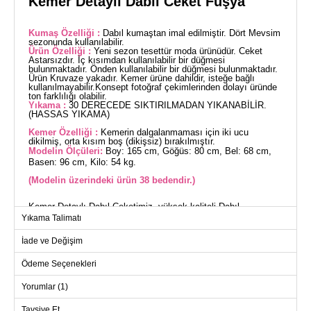
Kemer Detaylı Dabıl Ceket Fuşya
Kumaş Özelliği :
Dabıl kumaştan imal edilmiştir. Dört Mevsim
sezonunda kullanılabilir.
Ürün Özelliği :
Yeni sezon tesettür moda ürünüdür. Ceket
Astarsızdır. İç kısımdan kullanılabilir bir düğmesi
bulunmaktadır. Önden kullanılabilir bir düğmesi bulunmaktadır.
Ürün Kruvaze yakadır. Kemer ürüne dahildir, isteğe bağlı
kullanılmayabilir.Konsept fotoğraf çekimlerinden dolayı üründe
ton farklılığı olabilir.
Yıkama :
30 DERECEDE SIKTIRILMADAN YIKANABİLİR.
(HASSAS YIKAMA)
Kemer Özelliği :
Kemerin dalgalanmaması için iki ucu
dikilmiş, orta kısım boş (dikişsiz) bırakılmıştır.
Modelin Ölçüleri:
Boy: 165 cm, Göğüs: 80 cm, Bel: 68 cm,
Basen: 96 cm, Kilo: 54 kg.
(Modelin üzerindeki ürün 38 bedendir.)
Kemer Detaylı Dabıl Ceketimiz, yüksek kaliteli Dabıl
kumaşından üretilmiş ve dört mevsim boyunca rahatlıkla
Yıkama Talimatı
kullanılabilir. Kruvaze yaka tasarımına sahip bu şık tesettür
ceket, hassas yıkama ile 30 derecede yıkanabilir. Astarsız
İade ve Değişim
yapısı ve zarif bel kısmındaki kemer detayı ile feminen bir
duruş sergilerken, kemerin uçları dikilerek dalgalanma
önlenmiştir. İçeride ve önde pratik kullanım için düğmeler
Ödeme Seçenekleri
eklenmiştir. Kemer, çıkarılabilir özelliğiyle farklı tarzlara uyum
sağlar.
Yorumlar (1)
CEKET BEDEN ÖLÇÜLERİ
(CM)
Tavsiye Et