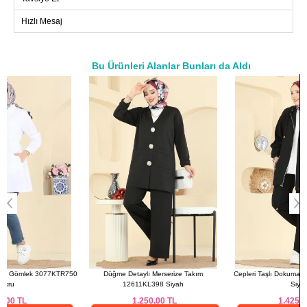
Beden
Göğüs
Bel
Boy
Hızlı Mesaj
38
96
78
78
40
100
84
78
42
104
86
78
Bu Ürünleri Alanlar Bunları da Aldı
44
108
92
78
a>
46
112
98
78
50
Düğme Detaylı Merserize Takım
Cepleri Taşlı Dokuma Takım 3257HBS856
12611KL398 Siyah
Siyah
1.250,00
TL
1.425,00
TL