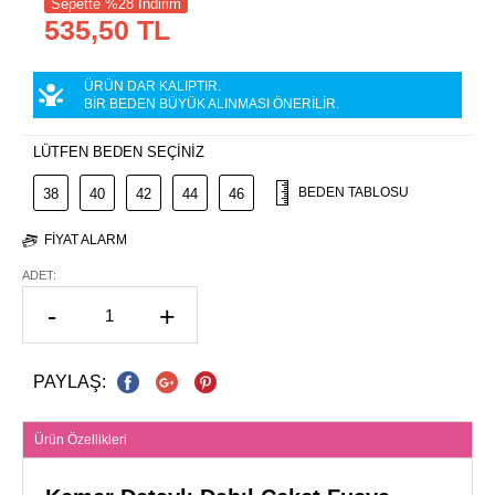
Sepette %28 İndirim
535,50 TL
ÜRÜN DAR KALIPTIR.
BİR BEDEN BÜYÜK ALINMASI ÖNERİLİR.
LÜTFEN BEDEN SEÇİNİZ
BEDEN TABLOSU
38
40
42
44
46
FIYAT ALARM
ADET:
-
+
PAYLAŞ:
Ürün Özellikleri