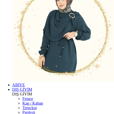
ABİYE
DIŞ GİYİM
DIŞ GİYİM
Ferace
Kap / Kaban
Trençkot
Pardesü