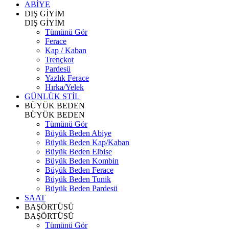
ABİYE
DIŞ GİYİM
DIŞ GİYİM
Tümünü Gör
Ferace
Kap / Kaban
Trençkot
Pardesü
Yazlık Ferace
Hırka/Yelek
GÜNLÜK STİL
BÜYÜK BEDEN
BÜYÜK BEDEN
Tümünü Gör
Büyük Beden Abiye
Büyük Beden Kap/Kaban
Büyük Beden Elbise
Büyük Beden Kombin
Büyük Beden Ferace
Büyük Beden Tunik
Büyük Beden Pardesü
SAAT
BAŞÖRTÜSÜ
BAŞÖRTÜSÜ
Tümünü Gör