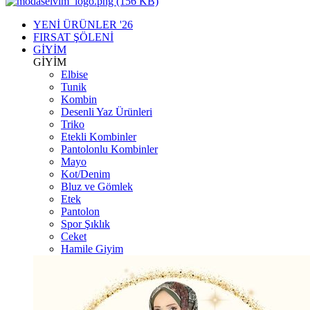
YENİ ÜRÜNLER '26
FIRSAT ŞÖLENİ
GİYİM
GİYİM
Elbise
Tunik
Kombin
Desenli Yaz Ürünleri
Triko
Etekli Kombinler
Pantolonlu Kombinler
Mayo
Kot/Denim
Bluz ve Gömlek
Etek
Pantolon
Spor Şıklık
Ceket
Hamile Giyim