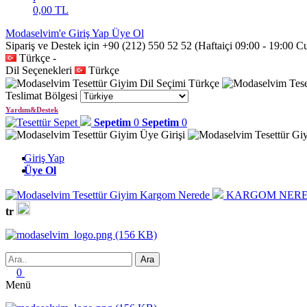
0,00
TL
Modaselvim'e Giriş Yap
Üye Ol
Sipariş ve Destek için +90 (212) 550 52 52 (Haftaiçi 09:00 - 19:00 
Türkçe
-
Dil Seçenekleri
Türkçe
Türkçe
Teslimat Bölgesi
Yardım&Destek
Sepetim
0
Sepetim
0
Giriş Yap
Üye Ol
KARGOM NERE
tr
0
Menü