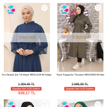
TÜKENDI
TÜKENDI
1
İnci Detaylı Şık Tül Abiye MİH12238-M İndigo
Yazılı Kapşonlu Trençkot MİH15900-M Haki
1.304,40 TL
2.686,00 TL
Sepette Net %28 İndirim
Sepette Net %28 İndirim
939,17 TL