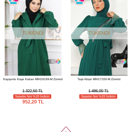
TÜKENDI
TÜKENDI
5
6
Kapşonlu Kaşe Kaban MİH19169-M Zümrüt
Taşlı Abiye MİH17200-M Zümrüt
1.322,50 TL
1.486,00 TL
Sepette Net %28 İndirim
Sepette Net %28 İndirim
952,20 TL