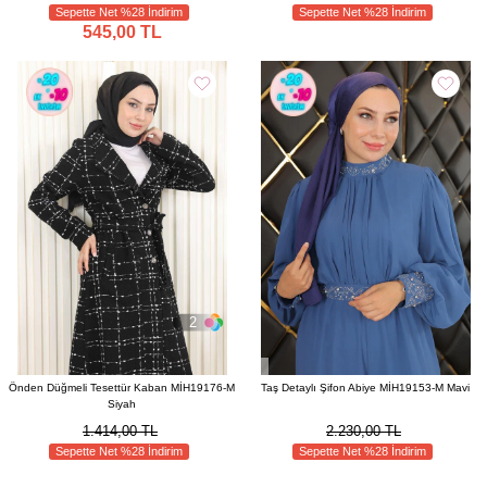
Sepette Net %28 İndirim
Sepette Net %28 İndirim
545,00 TL
2
Önden Düğmeli Tesettür Kaban MİH19176-M
Taş Detaylı Şifon Abiye MİH19153-M Mavi
Siyah
1.414,00 TL
2.230,00 TL
Sepette Net %28 İndirim
Sepette Net %28 İndirim