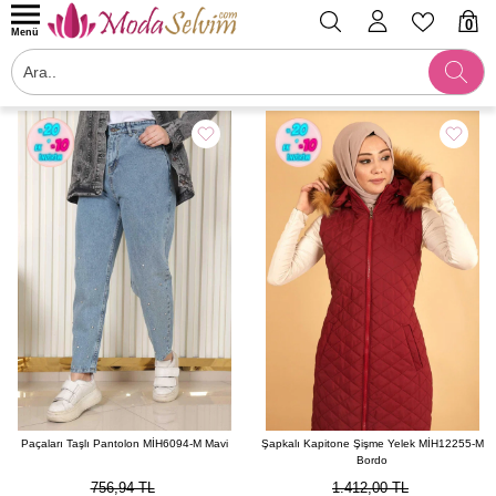
0
Menü
Filtrele
Paçaları Taşlı Pantolon MİH6094-M Mavi
Şapkalı Kapitone Şişme Yelek MİH12255-M
Bordo
756,94 TL
1.412,00 TL