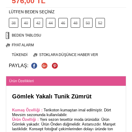
576,00 TL
LÜTFEN BEDEN SEÇİNİZ
38
40
42
44
46
48
50
52
BEDEN TABLOSU
FIYAT ALARM
TÜKENDI
STOKLARA DÜŞÜNCE HABER VER
PAYLAŞ:
Ürün Özellikleri
Gömlek Yakalı Tunik Zümrüt
Kumaş Özelliği :
Terikoton kumaştan imal edilmiştir. Dört
Mevsim sezonunda kullanılabilir.
Ürün Özelliği :
Yeni sezon tesettür moda ürünüdür. Ürün
Gömlek yakadır. Ürün Önden düğmelidir. Astarsızdır. Manşet
lastiklidir. Konsept fotoğraf çekimlerinden dolayı üründe ton