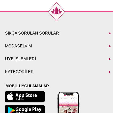
50
124
87
52
126
87
SIKÇA SORULAN SORULAR
MODASELVİM
ÜYE İŞLEMLERİ
KATEGORİLER
MOBİL UYGULAMALAR