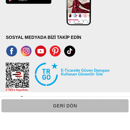
SOSYAL MEDYADA BİZİ TAKİP EDİN
E-Ticarette Güven Damgası
Kullanan Güvenilir Site
GERI DÖN
©2026 Tüm modaselvim.com hakları saklıdır.
T
-Soft
E-Ticaret
Sistemleriyle Hazırlanmıştır.