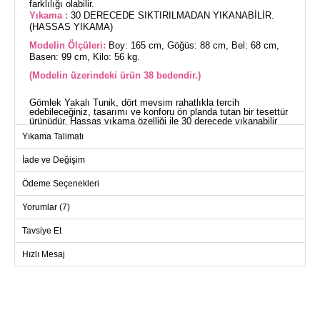
farklılığı olabilir.
Yıkama :
30 DERECEDE SIKTIRILMADAN YIKANABİLİR.
(HASSAS YIKAMA)
Modelin Ölçüleri:
Boy: 165 cm, Göğüs: 88 cm, Bel: 68 cm,
Basen: 99 cm, Kilo: 56 kg.
(Modelin üzerindeki ürün 38 bedendir.)
Gömlek Yakalı Tunik, dört mevsim rahatlıkla tercih
edebileceğiniz, tasarımı ve konforu ön planda tutan bir tesettür
ürünüdür. Hassas yıkama özelliği ile 30 derecede yıkanabilir
olup, terikoton kumaştan üretilmiştir. Gömlek yaka ve önden
Yıkama Talimatı
düğmeli tasarımı ile şıklığına şıklık katarken, manşet lastik
detayları ile kullanım kolaylığı sağlar. Astarsız yapısıyla hafif
ve rahat bir kullanım sunar. Modelin üzerindeki 38 beden örneği
İade ve Değişim
ile ideal bir fikir verir.
TUNİK BEDEN ÖLÇÜLERİ
Ödeme Seçenekleri
(CM)
Beden
Göğüs
Boy
Yorumlar (7)
38
100
87
Tavsiye Et
40
104
87
Hızlı Mesaj
42
106
87
44
112
87
46
116
87
48
118
87