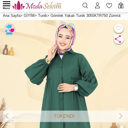
0
Menü
Ana Sayfa
>
GİYİM
>
Tunik
>
Gömlek Yakalı Tunik 3055KTR750 Zümrüt
TÜKENDİ