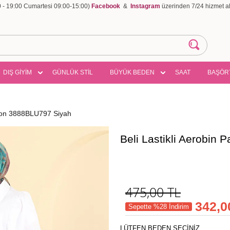
00 - 19:00 Cumartesi 09:00-15:00)
Facebook
&
Instagram
üzerinden 7/24 hizmet ala
DIŞ GİYİM
GÜNLÜK STİL
BÜYÜK BEDEN
SAAT
BAŞÖR
tolon 3888BLU797 Siyah
Beli Lastikli Aerobin
475,00
TL
342,0
Sepette %28 İndirim
LÜTFEN BEDEN SEÇİNİZ