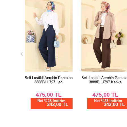
in Pantolon
Beli Lastikli Aerobin Pantolon
Beli Lastikli Aerobin Pantol
Laci
3888BLU797 Kahve
3888BLU797 Acı Kahve
TL
475,00
TL
475,00
TL
dirim
Net %28 İndirim
Net %28 İndirim
00 TL
342,00 TL
342,00 TL