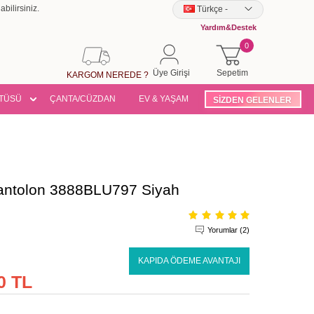
bilirsiniz.
Türkçe
-
Yardım&Destek
0
Üye Girişi
Sepetim
KARGOM NEREDE ?
TÜSÜ
ÇANTA/CÜZDAN
EV & YAŞAM
SİZDEN GELENLER
 Pantolon 3888BLU797 Siyah
Yorumlar (2)
KAPIDA ÖDEME AVANTAJI
0 TL