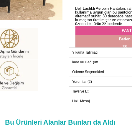
Beli Lastikli Aerobin Pantolon, ra
kullanıma uygun olan bu pantolon,
alternatif sunar. 30 derecede ha
kumaştan üretilmiştir ve astarsız
üzerindeki ürün 38 bedendir.
PANT
Beden
38
Yıkama Talimatı
40
42
İade ve Değişim
44
Ödeme Seçenekleri
46
Yorumlar (2)
48
Tavsiye Et
50
52
Hızlı Mesaj
Bu Ürünleri Alanlar Bunları da Aldı