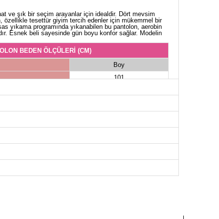
hat ve şık bir seçim arayanlar için idealdir. Dört mevsim
 özellikle tesettür giyim tercih edenler için mükemmel bir
ssas yıkama programında yıkanabilen bu pantolon, aerobin
dır. Esnek beli sayesinde gün boyu konfor sağlar. Modelin
OLON BEDEN ÖLÇÜLERİ (CM)
Boy
101
101
101
101
101
101
101
101