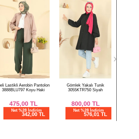
Gömlek Yakalı Tunik
Ribana Detay Armalı Tunik
Aksesuar 
3055KTR750 Siyah
708PM271 Açık Bordo
104
800,00
TL
958,34
TL
4
Net %28 İndirim
Net %76 İndirim
N
576,01 TL
230,00 TL