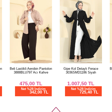
on
Gipe Kol Detaylı Ferace
Beli Lastikli Aerobin Pantolon
3036SMD1186 Siyah
3888BLU797 Koyu Haki
1.007,50
TL
475,00
TL
Net %28 İndirim
Net %28 İndirim
725,40 TL
342,00 TL