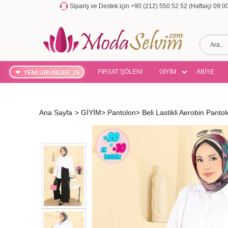
Sipariş ve Destek için +90 (212) 550 52 52 (Haftaiçi 09:
FIRSAT ŞÖLENİ
GİYİM
ABİYE
YENİ ÜRÜNLER '26
Ana Sayfa
>
GİYİM
>
Pantolon
>
Beli Lastikli Aerobin Pan