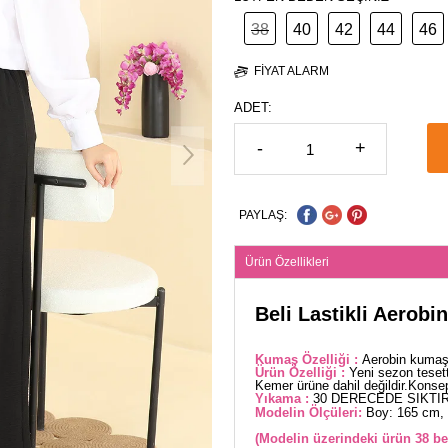
38
40
42
44
46
FIYAT ALARM
ADET:
-
+
PAYLAŞ:
Ürün Özellikleri
Beli Lastikli Aerobi
Kumaş Özelliği :
Aerobin kumaşt
Ürün Özelliği :
Yeni sezon tesett
Kemer ürüne dahil değildir.Konsept
Yıkama :
30 DERECEDE SIKTIR
Modelin Ölçüleri:
Boy: 165 cm, 
(Modelin üzerindeki ürün 38 be