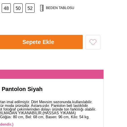
48
50
52
BEDEN TABLOSU
Sepete Ekle
n Pantolon Siyah
an imal edilmiştir. Dört Mevsim sezonunda kullanılabilir.
ür moda ürünüdür. Astarsızdır. Pantolon beli lastiklidir.
 fotoğraf çekimlerinden dolayı üründe ton farklılığı olabilir.
ILMADAN YIKANABİLİR.(HASSAS YIKAMA)
Göğüs: 80 cm, Bel: 68 cm, Basen: 96 cm, Kilo: 54 kg.
dendir.)