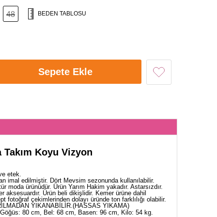
48
BEDEN TABLOSU
Sepete Ekle
 Takım Koyu Vizyon
ve etek.
 imal edilmiştir. Dört Mevsim sezonunda kullanılabilir.
tür moda ürünüdür. Ürün Yarım Hakim yakadır. Astarsızdır.
r aksesuardır. Ürün beli dikişlidir. Kemer ürüne dahil
ept fotoğraf çekimlerinden dolayı üründe ton farklılığı olabilir.
ILMADAN YIKANABİLİR.(HASSAS YIKAMA)
Göğüs: 80 cm, Bel: 68 cm, Basen: 96 cm, Kilo: 54 kg.