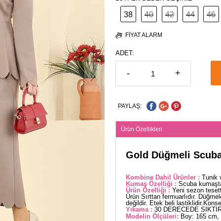
38
40
42
44
46
FIYAT ALARM
ADET:
-
+
PAYLAŞ:
Ürün Özellikleri
Gold Düğmeli Scuba
Kombine Dahil Ürünler :
Tunik 
Kumaş Özelliği :
Scuba kumaştan
Ürün Özelliği :
Yeni sezon teset
Ürün Sırttan fermuarlıdır. Düğmele
değildir. Etek beli lastiklidir.Kons
Yıkama :
30 DERECEDE SIKTIR
Modelin Ölçüleri:
Boy: 165 cm, 