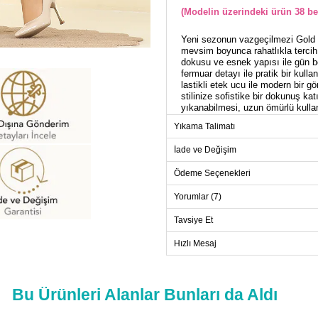
(Modelin üzerindeki ürün 38 be
Yeni sezonun vazgeçilmezi Gold D
mevsim boyunca rahatlıkla terci
dokusu ve esnek yapısı ile gün bo
fermuar detayı ile pratik bir kulla
lastikli etek ucu ile modern bir 
stilinize sofistike bir dokunuş 
yıkanabilmesi, uzun ömürlü kullan
alması gereken bu takım, hem günl
Yıkama Talimatı
İade ve Değişim
TU
Ödeme Seçenekleri
Beden
38
Yorumlar (7)
40
Tavsiye Et
42
Hızlı Mesaj
44
46
48
Bu Ürünleri Alanlar Bunları da Aldı