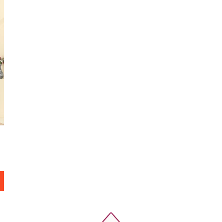
ET
Beden
38
40
42
44
46
48