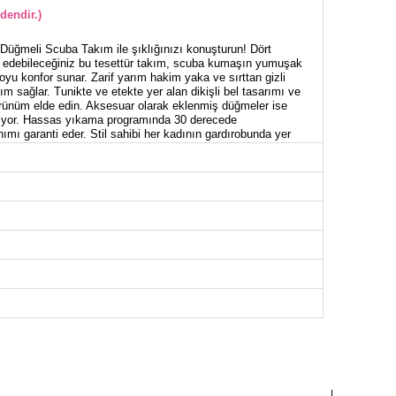
dendir.)
üğmeli Scuba Takım ile şıklığınızı konuşturun! Dört
h edebileceğiniz bu tesettür takım, scuba kumaşın yumuşak
yu konfor sunar. Zarif yarım hakim yaka ve sırttan gizli
nım sağlar. Tunikte ve etekte yer alan dikişli bel tasarımı ve
görünüm elde edin. Aksesuar olarak eklenmiş düğmeler ise
katıyor. Hassas yıkama programında 30 derecede
ımı garanti eder. Stil sahibi her kadının gardırobunda yer
ük hem de özel günlerinizde ideal bir tercih!
NİK BEDEN ÖLÇÜLERİ (CM)
Göğüs
Bel
Boy
96
74
66
100
78
66
104
82
66
108
86
66
112
90
66
116
96
66