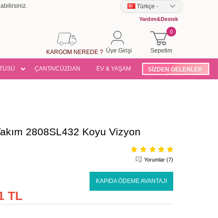
bilirsiniz.
Türkçe
-
Yardım&Destek
0
Üye Girişi
Sepetim
KARGOM NEREDE ?
TÜSÜ
ÇANTA/CÜZDAN
EV & YAŞAM
SİZDEN GELENLER
Takım 2808SL432 Koyu Vizyon
Yorumlar (7)
KAPIDA ÖDEME AVANTAJI
1 TL