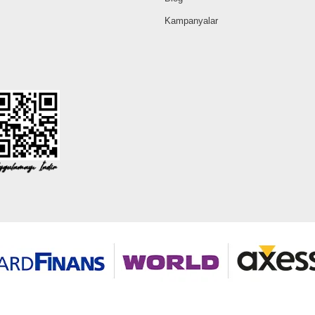
Kampanyalar
©2026 Tüm modaselvim.com hakları saklıdır.