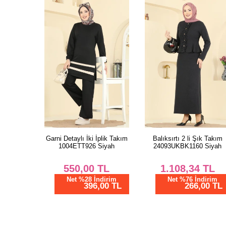
Garni Detaylı İki İplik Takım
Balıksırtı 2 li Şık Takım
1004ETT926 Siyah
24093UKBK1160 Siyah
550,00
TL
1.108,34
TL
Net %28 İndirim
Net %76 İndirim
396,00 TL
266,00 TL