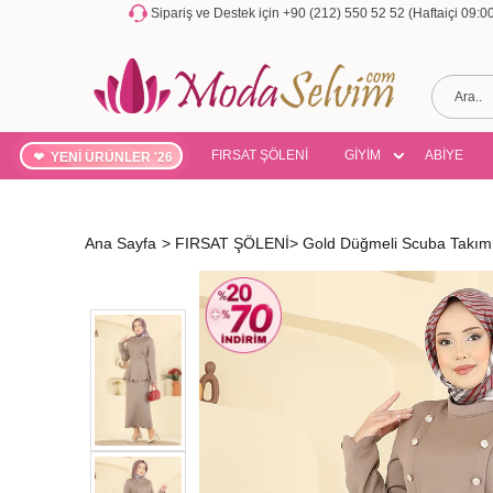
Sipariş ve Destek için +90 (212) 550 52 52 (Haftaiçi 09:
FIRSAT ŞÖLENİ
GİYİM
ABİYE
YENİ ÜRÜNLER '26
Ana Sayfa
>
FIRSAT ŞÖLENİ
>
Gold Düğmeli Scuba Takım