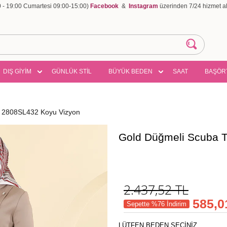
00 - 19:00 Cumartesi 09:00-15:00)
Facebook
&
Instagram
üzerinden 7/24 hizmet ala
DIŞ GİYİM
GÜNLÜK STİL
BÜYÜK BEDEN
SAAT
BAŞÖR
 2808SL432 Koyu Vizyon
Gold Düğmeli Scuba 
2.437,52
TL
585,0
Sepette %76 İndirim
LÜTFEN BEDEN SEÇİNİZ