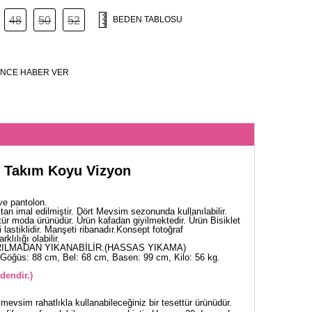
48
50
52
BEDEN TABLOSU
NCE HABER VER
n Takım Koyu Vizyon
ve pantolon.
an imal edilmiştir. Dört Mevsim sezonunda kullanılabilir.
tür moda ürünüdür. Ürün kafadan giyilmektedir. Ürün Bisiklet
 lastiklidir. Manşeti ribanadır.Konsept fotoğraf
klılığı olabilir.
ILMADAN YIKANABİLİR.(HASSAS YIKAMA)
Göğüs: 88 cm, Bel: 68 cm, Basen: 99 cm, Kilo: 56 kg.
dendir.)
mevsim rahatlıkla kullanabileceğiniz bir tesettür ürünüdür.