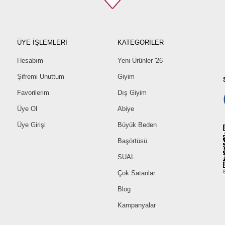
38
40
42
ÜYE İŞLEMLERİ
KATEGORİLER
44
46
Hesabım
Yeni Ürünler '26
48
Şifremi Unuttum
Giyim
50
Favorilerim
Dış Giyim
52
Üye Ol
Abiye
Üye Girişi
Büyük Beden
Başörtüsü
SUAL
Çok Satanlar
Blog
Kampanyalar