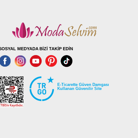
101
101
101
101
101
101
SOSYAL MEDYADA BİZİ TAKİP EDİN
101
101
E-Ticarette Güven Damgası
Kullanan Güvenilir Site