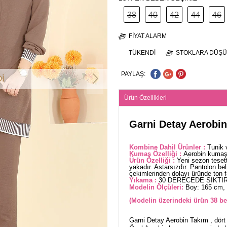
38
40
42
44
46
FIYAT ALARM
TÜKENDI
STOKLARA DÜŞÜ
PAYLAŞ:
İ
Ürün Özellikleri
Garni Detay Aerobi
Kombine Dahil Ürünler :
Tunik 
Kumaş Özelliği :
Aerobin kumaşt
Ürün Özelliği :
Yeni sezon teset
yakadır. Astarsızdır. Pantolon beli
çekimlerinden dolayı üründe ton far
Yıkama :
30 DERECEDE SIKTIR
Modelin Ölçüleri:
Boy: 165 cm, 
(Modelin üzerindeki ürün 38 be
Garni Detay Aerobin Takım , dört 