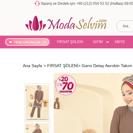
Sipariş ve Destek için +90 (212) 550 52 52 (Haftaiçi 09:
FIRSAT ŞÖLENİ
GİYİM
ABİYE
YENİ ÜRÜNLER '26
Ana Sayfa
>
FIRSAT ŞÖLENİ
>
Garni Detay Aerobin Takı