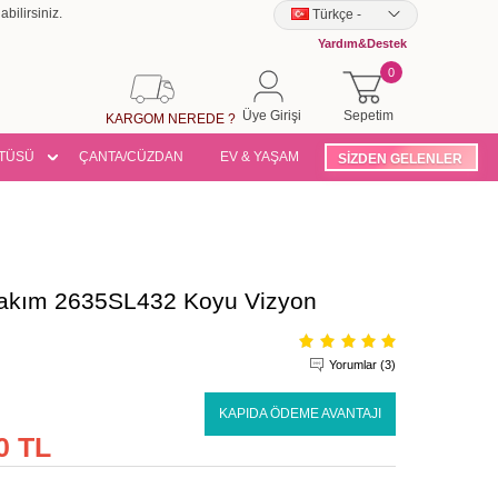
bilirsiniz.
Türkçe
-
Yardım&Destek
0
Üye Girişi
Sepetim
KARGOM NEREDE ?
TÜSÜ
ÇANTA/CÜZDAN
EV & YAŞAM
SİZDEN GELENLER
Takım 2635SL432 Koyu Vizyon
Yorumlar (3)
KAPIDA ÖDEME AVANTAJI
0 TL