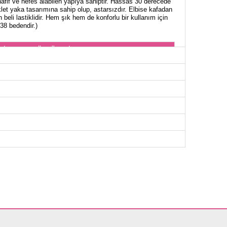
fif ve nefes alabilen yapıya sahiptir. Hassas 30 derecede
let yaka tasarımına sahip olup, astarsızdır. Elbise kafadan
beli lastiklidir. Hem şık hem de konforlu bir kullanım için
 38 bedendir.)
NİK BEDEN ÖLÇÜLERİ (CM)
Göğüs
Boy
98
87
102
87
106
87
110
87
116
87
120
87
124
87
128
87
OLON BEDEN ÖLÇÜLERİ (CM)
Boy