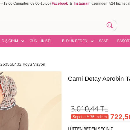
00 - 19:00 Cumartesi 09:00-15:00)
Facebook
&
Instagram
üzerinden 7/24 hizmet ala
DIŞ GİYİM
GÜNLÜK STİL
BÜYÜK BEDEN
SAAT
BAŞÖR
m 2635SL432 Koyu Vizyon
Garni Detay Aerobin 
3.010,44
TL
722,5
Sepette %76 İndirim
LÜTFEN BEDEN SEÇİNİZ