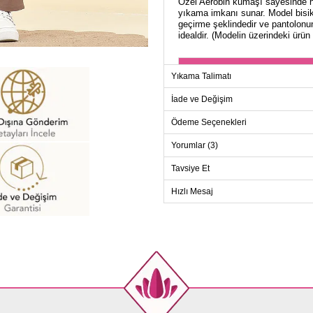
Özel Aerobin kumaşı sayesinde ha
yıkama imkanı sunar. Model bisik
geçirme şeklindedir ve pantolonun 
idealdir. (Modelin üzerindeki ürün
TU
Yıkama Talimatı
Beden
İade ve Değişim
38
Ödeme Seçenekleri
40
42
Yorumlar (3)
44
Tavsiye Et
46
Hızlı Mesaj
48
50
52
PANT
Beden