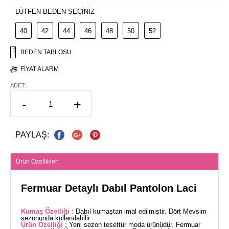
LÜTFEN BEDEN SEÇİNİZ
40
42
44
46
48
50
52
BEDEN TABLOSU
FIYAT ALARM
ADET:
-
+
PAYLAŞ:
Ürün Özellikleri
Fermuar Detaylı Dabıl Pantolon Laci
Kumaş Özelliği :
Dabıl kumaştan imal edilmiştir. Dört Mevsim
sezonunda kullanılabilir.
Ürün Özelliği :
Yeni sezon tesettür moda ürünüdür. Fermuar