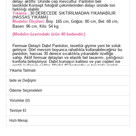
detayı aktiftir. Üründe cep mevcuttur. Pantolon beli
lastiklidir.Konsept fotoğraf çekimlerinden dolayı üründe ton
farklılığı olabilir.
Yıkama :
30 DERECEDE SIKTIRILMADAN YIKANABİLİR.
(HASSAS YIKAMA)
Modelin Ölçüleri:
Boy: 165 cm, Göğüs: 80 cm, Bel: 68 cm,
Basen: 96 cm, Kilo: 54 kg.
(Modelin üzerindeki ürün 40 bedendir.)
Fermuar Detaylı Dabıl Pantolon, tesettür giyime yeni bir soluk
getiriyor. Dört mevsim boyunca rahatlıkla kullanabileceğiniz bu
pantolon, hassas 30 derece sıcaklıkta yıkanabilir özelliğe
sahip. Aktif fermuar detayları ve elastik bel tasarımı, şıklığınızı
konforla birleştiriyor. Dabıl kumaşın kalitesi ve yan cepleri ise
pratik kullanım sağlar. Model 40 bedendir ve her türlü günlük
aktivitenizde yanınızda.
Yıkama Talimatı
PANTOLON BEDEN
ÖLÇÜLERİ (CM)
İade ve Değişim
Beden
Basen
Boy
Ödeme Seçenekleri
40
104
95
Yorumlar (0)
42
108
95
44
112
95
Tavsiye Et
46
116
95
Hızlı Mesaj
48
118
95
50
122
95