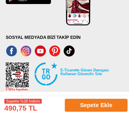
SOSYAL MEDYADA BİZİ TAKİP EDİN
E-Ticarette Güven Damgası
Kullanan Güvenilir Site
Sepette %28 İndirim
Sepete Ekle
490,75 TL
©2026 Tüm modaselvim.com hakları saklıdır.
T
-Soft
E-Ticaret
Sistemleriyle Hazırlanmıştır.