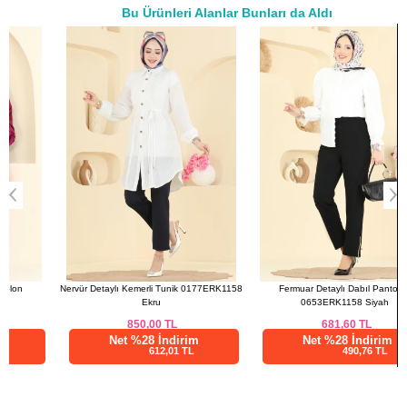
Bu Ürünleri Alanlar Bunları da Aldı
52
126
95
a>
Nervür Detaylı Kemerli Tunik 0177ERK1158
Fermuar Detaylı Dabıl Pantolon
Ekru
0653ERK1158 Siyah
850,00
TL
681,60
TL
Net %28 İndirim
Net %28 İndirim
612,01 TL
490,76 TL