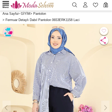
0
Menü
Ana Sayfa
>
GİYİM
>
Pantolon
>
Fermuar Detaylı Dabıl Pantolon 0653ERK1158 Laci