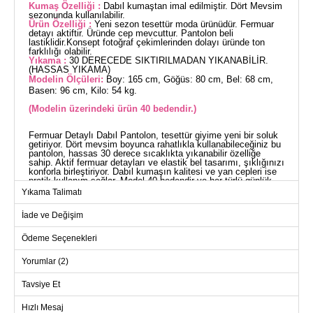
Kumaş Özelliği :
Dabıl kumaştan imal edilmiştir. Dört Mevsim
sezonunda kullanılabilir.
Ürün Özelliği :
Yeni sezon tesettür moda ürünüdür. Fermuar
detayı aktiftir. Üründe cep mevcuttur. Pantolon beli
lastiklidir.Konsept fotoğraf çekimlerinden dolayı üründe ton
farklılığı olabilir.
Yıkama :
30 DERECEDE SIKTIRILMADAN YIKANABİLİR.
(HASSAS YIKAMA)
Modelin Ölçüleri:
Boy: 165 cm, Göğüs: 80 cm, Bel: 68 cm,
Basen: 96 cm, Kilo: 54 kg.
(Modelin üzerindeki ürün 40 bedendir.)
Fermuar Detaylı Dabıl Pantolon, tesettür giyime yeni bir soluk
getiriyor. Dört mevsim boyunca rahatlıkla kullanabileceğiniz bu
pantolon, hassas 30 derece sıcaklıkta yıkanabilir özelliğe
sahip. Aktif fermuar detayları ve elastik bel tasarımı, şıklığınızı
konforla birleştiriyor. Dabıl kumaşın kalitesi ve yan cepleri ise
pratik kullanım sağlar. Model 40 bedendir ve her türlü günlük
aktivitenizde yanınızda.
Yıkama Talimatı
PANTOLON BEDEN
ÖLÇÜLERİ (CM)
İade ve Değişim
Beden
Basen
Boy
Ödeme Seçenekleri
40
104
95
Yorumlar (2)
42
108
95
44
112
95
Tavsiye Et
46
116
95
Hızlı Mesaj