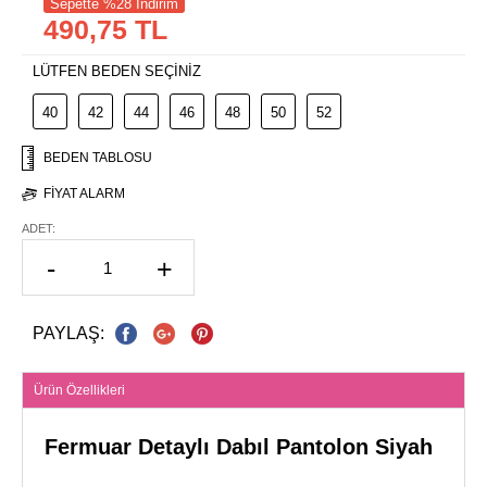
Sepette %28 İndirim
490,75 TL
LÜTFEN BEDEN SEÇİNİZ
40
42
44
46
48
50
52
BEDEN TABLOSU
FIYAT ALARM
ADET:
-
+
PAYLAŞ:
Ürün Özellikleri
Fermuar Detaylı Dabıl Pantolon Siyah