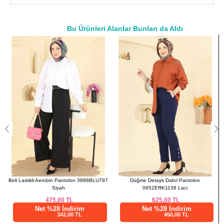
48
118
95
50
122
95
Bu Ürünleri Alanlar Bunları da Aldı
52
126
95
a>
Beli Lastikli Aerobin Pantolon 3888BLU797
Düğme Detaylı Dabıl Pantolon
Siyah
0652ERK1158 Laci
475,00
TL
625,00
TL
Net %28 İndirim
Net %28 İndirim
342,00 TL
450,00 TL