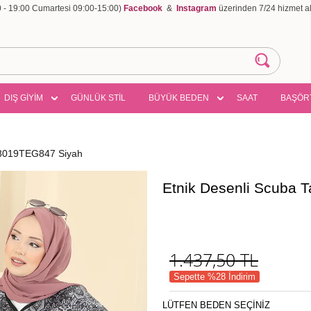
00 - 19:00 Cumartesi 09:00-15:00)
Facebook
&
Instagram
üzerinden 7/24 hizmet ala
DIŞ GİYİM
GÜNLÜK STİL
BÜYÜK BEDEN
SAAT
BAŞÖR
 8019TEG847 Siyah
Etnik Desenli Scuba
1.437,50
TL
Sepette %28 İndirim
LÜTFEN BEDEN SEÇİNİZ