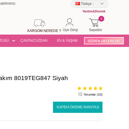
bilirsiniz.
Türkçe
-
Yardım&Destek
0
Üye Girişi
Sepetim
KARGOM NEREDE ?
TÜSÜ
ÇANTA/CÜZDAN
EV & YAŞAM
SİZDEN GELENLER
 Takım 8019TEG847 Siyah
Yorumlar (10)
KAPIDA ÖDEME AVANTAJI