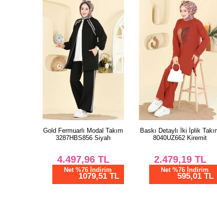
Gold Fermuarlı Modal Takım
Baskı Detaylı İki İplik Tak
3287HBS856 Siyah
8040UZ662 Kiremit
4.497,96
TL
2.479,19
TL
Net %76 İndirim
Net %76 İndirim
1079,51 TL
595,01 TL