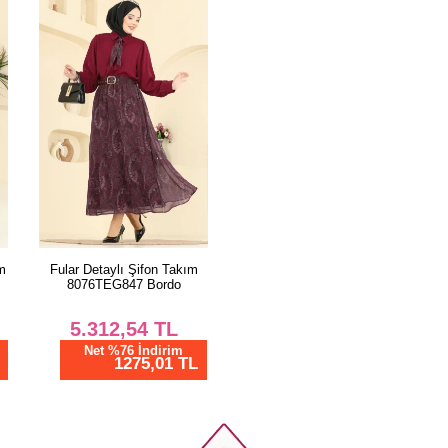
XXL
ım
Fular Detaylı Şifon Takım
8076TEG847 Bordo
5.312,54
TL
Net %76 İndirim
1275,01 TL