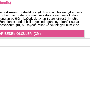
endir.)
e dört mevsim rahatlık ve şıklık sunar. Hassas yıkamayla
tür kombin, önden düğmeli ve astarsız yapısıyla kullanım
unulan bu ürün, bağcık detayları ile zenginleştirilmiştir;
. Pantolonun lastikli beli sayesinde gün boyu konfor sunar.
asarlanmıştır, bu sayede rahat ve şık bir görünüm elde
AP BEDEN ÖLÇÜLERİ (CM)
Göğüs
Boy
100
79
104
79
108
79
112
79
OLON BEDEN ÖLÇÜLERİ (CM)
Boy
97
97
97