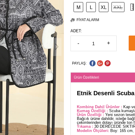
M
L
XL
XXL
FIYAT ALARM
ADET:
-
+
PAYLAŞ:
Ürün Özellikleri
Etnik Desenli Scuba
Kombine Dahil Ürünler :
Kap ve
Kumaş Özelliği :
Scuba kumaştan
Ürün Özelliği :
Yeni sezon teset
Bağcık ürüne dahildir, isteğe bağlı
çekimlerinden dolayı üründe ton far
Yıkama :
30 DERECEDE SIKTIR
Modelin Ölçüleri:
Boy: 165 cm, 