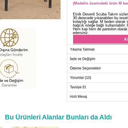
(Modelin üzerindeki ürün M bed
Etnik Desenli Scuba Takım sizler
30 derecede yıkanabilen bu teset
kolaylığı sağlar. M beden olarak s
bağcık isteğe bağlı kullanılabilir
Hem kap hem de pantolon olarak t
edersiniz.
K
Beden
Yıkama Talimatı
M
İade ve Değişim
L
Ödeme Seçenekleri
XL
XXL
Yorumlar (10)
Tavsiye Et
Hızlı Mesaj
PANT
Beden
M
Bu Ürünleri Alanlar Bunları da Aldı
L
XL