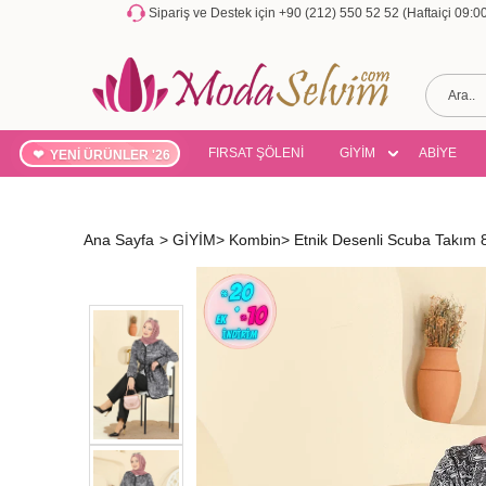
Sipariş ve Destek için +90 (212) 550 52 52 (Haftaiçi 09:
FIRSAT ŞÖLENİ
GİYİM
ABİYE
YENİ ÜRÜNLER '26
Ana Sayfa
>
GİYİM
>
Kombin
>
Etnik Desenli Scuba Takım