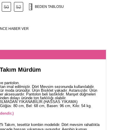
50
52
BEDEN TABLOSU
NCE HABER VER
i Takım Mürdüm
ve pantolon.
an imal edilmiştir. Dört Mevsim sezonunda kullanılabilir.
ür moda ürünüdür. Ürün Bisiklet yakadır. Astarsızdır. Ürün
r aksesuardır. Pantolon beli lastiklidir. Manşet düğmeleri
nden dolayı üründe ton farklılığı olabilir.
ILMADAN YIKANABİLİR.(HASSAS YIKAMA)
Göğüs: 80 cm, Bel: 68 cm, Basen: 96 cm, Kilo: 54 kg.
dendir.)
'li Takım, tesettür kombin modelidir. Dört mevsim rahatlıkla
 derecede hassas yıkamaya uygundur. Aerobin kumaş