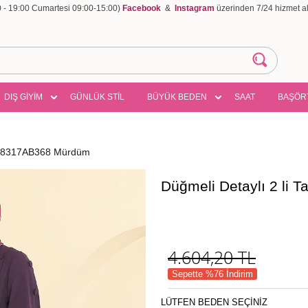
00 - 19:00 Cumartesi 09:00-15:00)
Facebook
&
Instagram
üzerinden 7/24 hizmet ala
DIŞ GİYİM
GÜNLÜK STİL
BÜYÜK BEDEN
SAAT
BAŞÖR
ım 8317AB368 Mürdüm
Düğmeli Detaylı 2 li
4.604,20
TL
Sepette %76 İndirim
LÜTFEN BEDEN SEÇİNİZ