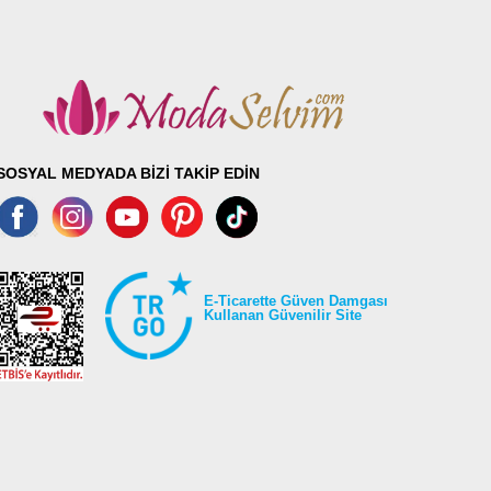
98
98
98
98
98
98
SOSYAL MEDYADA BİZİ TAKİP EDİN
E-Ticarette Güven Damgası
Kullanan Güvenilir Site