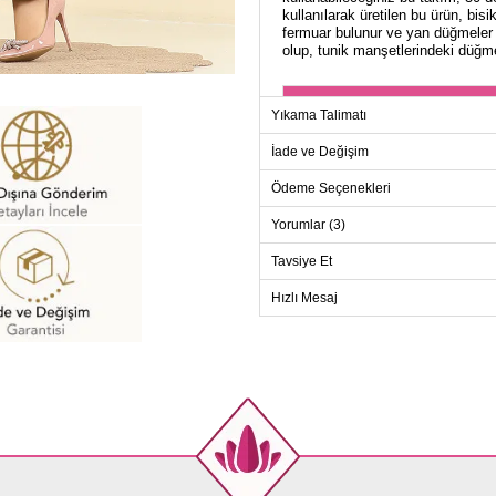
kullanılarak üretilen bu ürün, bis
fermuar bulunur ve yan düğmeler s
olup, tunik manşetlerindeki düğmel
TU
Yıkama Talimatı
Beden
İade ve Değişim
40
Ödeme Seçenekleri
42
44
Yorumlar (3)
46
Tavsiye Et
48
Hızlı Mesaj
50
52
PANT
Beden
40