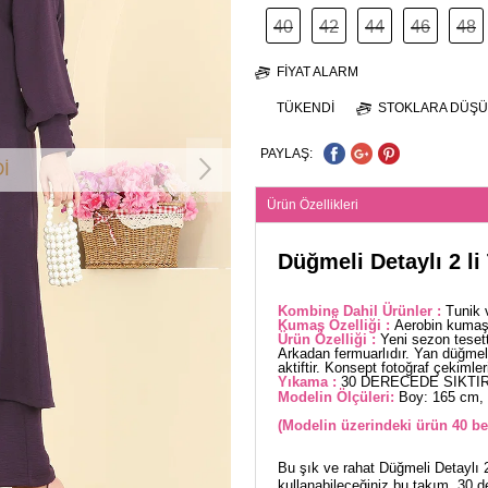
40
42
44
46
48
FIYAT ALARM
TÜKENDI
STOKLARA DÜŞÜ
PAYLAŞ:
İ
Ürün Özellikleri
Düğmeli Detaylı 2 l
Kombine Dahil Ürünler :
Tunik 
Kumaş Özelliği :
Aerobin kumaşt
Ürün Özelliği :
Yeni sezon tesett
Arkadan fermuarlıdır. Yan düğmele
aktiftir. Konsept fotoğraf çekimleri
Yıkama :
30 DERECEDE SIKTIR
Modelin Ölçüleri:
Boy: 165 cm, 
(Modelin üzerindeki ürün 40 be
Bu şık ve rahat Düğmeli Detaylı 2
kullanabileceğiniz bu takım, 30