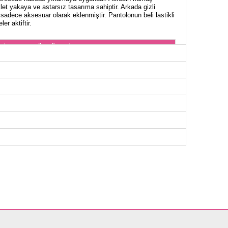
iklet yakaya ve astarsız tasarıma sahiptir. Arkada gizli
adece aksesuar olarak eklenmiştir. Pantolonun beli lastikli
er aktiftir.
NİK BEDEN ÖLÇÜLERİ (CM)
Göğüs
Boy
106
114
110
114
114
114
118
114
122
114
126
114
130
114
OLON BEDEN ÖLÇÜLERİ (CM)
Boy
98