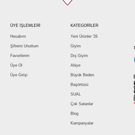
42
44
46
ÜYE İŞLEMLERİ
KATEGORİLER
48
50
Hesabım
Yeni Ürünler '26
52
Şifremi Unuttum
Giyim
Favorilerim
Dış Giyim
Üye Ol
Abiye
Üye Girişi
Büyük Beden
Başörtüsü
SUAL
Çok Satanlar
Blog
Kampanyalar