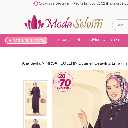
Sipariş ve Destek için +90 (212) 550 52 52 (Haftaiçi 09:
FIRSAT ŞÖLENİ
GİYİM
ABİYE
YENİ ÜRÜNLER '26
Ana Sayfa
>
FIRSAT ŞÖLENİ
>
Düğmeli Detaylı 2 Li Tak