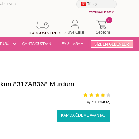
bilirsiniz.
Türkçe
-
Yardım&Destek
0
Üye Girişi
Sepetim
KARGOM NEREDE ?
TÜSÜ
ÇANTA/CÜZDAN
EV & YAŞAM
SİZDEN GELENLER
 Takım 8317AB368 Mürdüm
Yorumlar (3)
KAPIDA ÖDEME AVANTAJI