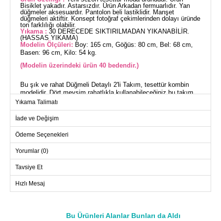
Bisiklet yakadır. Astarsızdır. Ürün Arkadan fermuarlıdır. Yan
düğmeler aksesuardır. Pantolon beli lastiklidir. Manşet
düğmeleri aktiftir. Konsept fotoğraf çekimlerinden dolayı üründe
ton farklılığı olabilir.
Yıkama :
30 DERECEDE SIKTIRILMADAN YIKANABİLİR.
(HASSAS YIKAMA)
Modelin Ölçüleri:
Boy: 165 cm, Göğüs: 80 cm, Bel: 68 cm,
Basen: 96 cm, Kilo: 54 kg.
(Modelin üzerindeki ürün 40 bedendir.)
Bu şık ve rahat Düğmeli Detaylı 2'li Takım, tesettür kombin
modelidir. Dört mevsim rahatlıkla kullanabileceğiniz bu takım,
30 derecede hassas yıkamaya uygundur. Aerobin kumaş
Yıkama Talimatı
kullanılarak üretilen bu ürün, bisiklet yakaya ve astarsız
tasarıma sahiptir. Arkada gizli fermuar bulunur ve yan düğmeler
İade ve Değişim
sadece aksesuar olarak eklenmiştir. Pantolonun beli lastikli
olup, tunik manşetlerindeki düğmeler aktiftir.
Ödeme Seçenekleri
Yorumlar (0)
TUNİK BEDEN ÖLÇÜLERİ
(CM)
Tavsiye Et
Beden
Göğüs
Boy
40
106
114
Hızlı Mesaj
42
110
114
44
114
114
Bu Ürünleri Alanlar Bunları da Aldı