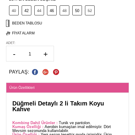
40
42
44
46
48
50
52
BEDEN TABLOSU
FIYAT ALARM
ADET:
-
+
PAYLAŞ:
Ürün Özellikleri
Düğmeli Detaylı 2 li Takım Koyu
Kahve
Kombine Dahil Ürünler :
Tunik ve pantolon.
Kumaş Özelliği :
Aerobin kumaştan imal edilmiştir. Dört
Mevsim sezonunda kullanılabilir.
Ürün Özelliği :
Yeni sezon tesettür moda ürünüdür. Ürün