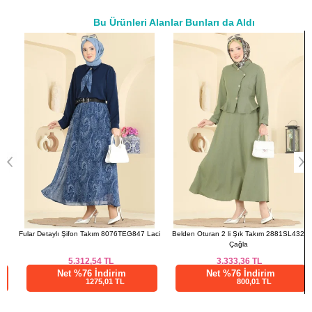
42
108
102
53
Bu Ürünleri Alanlar Bunları da Aldı
44
112
106
53
a>
46
116
112
53
48
122
118
53
50
126
120
53
ETEK BEDEN ÖLÇÜLERİ
(CM)
Beden
Boy
38
93
40
93
42
93
44
93
Fular Detaylı Şifon Takım 8076TEG847 Laci
Belden Oturan 2 li Şık Takım 2881SL432
46
93
Çağla
48
93
5.312,54
TL
3.333,36
TL
50
93
Net %76 İndirim
Net %76 İndirim
1275,01 TL
800,01 TL