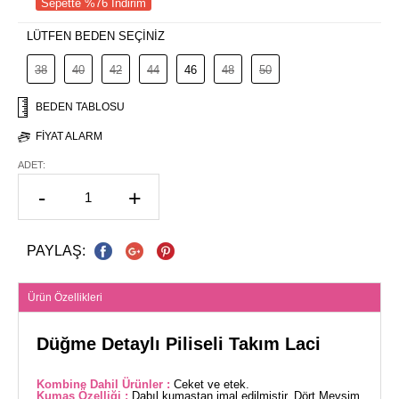
Sepette %76 İndirim
LÜTFEN BEDEN SEÇİNİZ
38
40
42
44
46
48
50
BEDEN TABLOSU
FIYAT ALARM
ADET:
-
+
PAYLAŞ:
Ürün Özellikleri
Düğme Detaylı Piliseli Takım Laci
Kombine Dahil Ürünler :
Ceket ve etek.
Kumaş Özelliği :
Dabıl kumaştan imal edilmiştir. Dört Mevsim