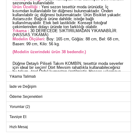
sezonunda kullanılabilir.
Ürün Özelliği :
Yeni sezon tesettür moda ürünüdür. İç
kısımdan kullanılabilir bir düğmesi bulunmaktadır. Önden
kullanılabilir üç düğmesi bulunmaktadır. Ürün Bisiklet yakadır.
Astarsızdır. Bağcık ürüne dahildir, isteğe bağlı
kullanılmayabilir. Etek beli lastiklidir. Konsept fotoğraf
çekimlerinden dolayı üründe ton farklılığı olabilir.
Yıkama :
30 DERECEDE SIKTIRILMADAN YIKANABİLİR.
(HASSAS YIKAMA)
Modelin Ölçüleri:
Boy: 165 cm, Göğüs: 88 cm, Bel: 68 cm,
Basen: 99 cm, Kilo: 56 kg.
(Modelin üzerindeki ürün 38 bedendir.)
Düğme Detaylı Piliseli Takım KOMBİN, tesettür moda severler
için ideal bir seçim! Dört Mevsim rahatlıkla kullanabileceğiniz
bu takım, özel Dabıl kumaştan üretilmiştir. Hassas yıkamaya
uygun olan bu ürün, 30 derecede yıkanabilir ve sıktırma
Yıkama Talimatı
yapılmamalıdır. Bisiklet yaka ve astarsız tasarımı ile konfor
sunar. Önden üç kullanılabilir düğmesi ve iç kısımda bir düğme
İade ve Değişim
ile pratik bir kullanım sağlar. Etek beli lastikli ve bel kısmında
bağcık detayı bulunmaktadır. Bağcık isteğe bağlı olarak
çıkarılabilir. Şıklığı ve rahatlığı bir arada sunan bu takım,
Ödeme Seçenekleri
gardırobunuzun vazgeçilmezi olacak.
CEKET BEDEN ÖLÇÜLERİ
Yorumlar (2)
(CM)
Beden
Göğüs
Bel
Boy
Tavsiye Et
38
100
96
53
Hızlı Mesaj
40
106
100
53