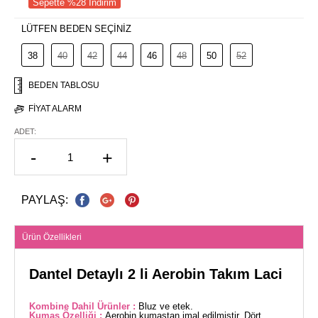
Sepette %28 İndirim
LÜTFEN BEDEN SEÇİNİZ
38
40
42
44
46
48
50
52
BEDEN TABLOSU
FIYAT ALARM
ADET:
-
+
PAYLAŞ:
Ürün Özellikleri
Dantel Detaylı 2 li Aerobin Takım Laci
Kombine Dahil Ürünler :
Bluz ve etek.
Kumaş Özelliği :
Aerobin kumaştan imal edilmiştir. Dört