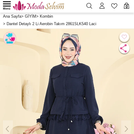
0
Menü
Ana Sayfa
>
GİYİM
>
Kombin
>
Dantel Detaylı 2 Li Aerobin Takım 2861SLK540 Laci