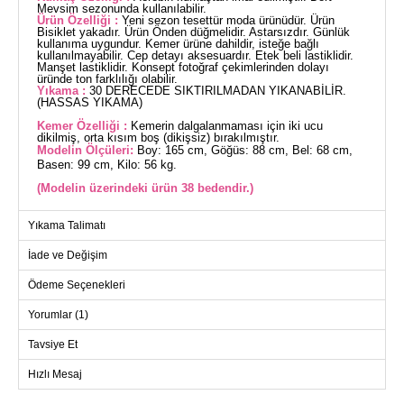
Mevsim sezonunda kullanılabilir.
Ürün Özelliği :
Yeni sezon tesettür moda ürünüdür. Ürün
Bisiklet yakadır. Ürün Önden düğmelidir. Astarsızdır. Günlük
kullanıma uygundur. Kemer ürüne dahildir, isteğe bağlı
kullanılmayabilir. Cep detayı aksesuardır. Etek beli lastiklidir.
Manşet lastiklidir. Konsept fotoğraf çekimlerinden dolayı
üründe ton farklılığı olabilir.
Yıkama :
30 DERECEDE SIKTIRILMADAN YIKANABİLİR.
(HASSAS YIKAMA)
Kemer Özelliği :
Kemerin dalgalanmaması için iki ucu
dikilmiş, orta kısım boş (dikişsiz) bırakılmıştır.
Modelin Ölçüleri:
Boy: 165 cm, Göğüs: 88 cm, Bel: 68 cm,
Basen: 99 cm, Kilo: 56 kg.
(Modelin üzerindeki ürün 38 bedendir.)
Dantel Detaylı 2li Aerobin Takım, özel tasarımlı bir tesettür
Yıkama Talimatı
kombinidir. Dört mevsim rahatlıkla kullanabileceğiniz bu ürün,
30 derecede hassas yıkamaya uygundur. Aerobin kumaştan
İade ve Değişim
üretilen set, şıklığı ve konforu bir arada sunar. Bisiklet yakalı
bluz ve önü düğmeli tasarımıyla pratik bir kullanım sağlar.
Astarsız olan bu kombin, günlük kullanım için idealdir. Etek ve
Ödeme Seçenekleri
bluzdaki ayarlanabilir bağcıklar ve cepler, fonksiyonellik
katarken, manşetlerdeki lastik detayı rahat bir oturuş garanti
Yorumlar (1)
eder. Kemer, kıyafete dahil olup, isteğe bağlı çıkarılabilir.
BLUZ BEDEN ÖLÇÜLERİ
(CM)
Tavsiye Et
Beden
Göğüs
Boy
Hızlı Mesaj
38
98
57