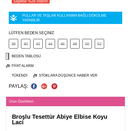
Sepette %28 İndirim
PULLAR VE TAŞLAR KULLANIMA BAĞLI DÖKÜLME
YAPABİLİR.
LÜTFEN BEDEN SEÇİNİZ
38
40
42
44
46
48
50
52
BEDEN TABLOSU
FIYAT ALARM
TÜKENDI
STOKLARA DÜŞÜNCE HABER VER
PAYLAŞ:
Ürün Özellikleri
Broşlu Tesettür Abiye Elbise Koyu
Laci