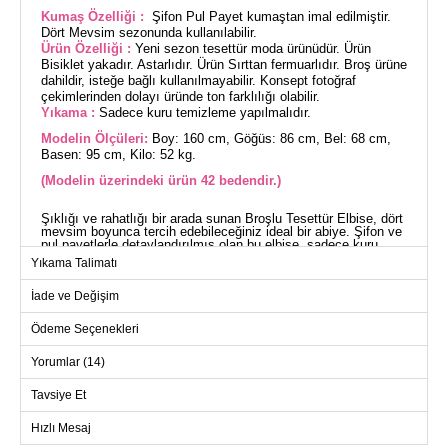
Kumaş Özelliği :
Şifon Pul Payet kumaştan imal edilmiştir.
Dört Mevsim sezonunda kullanılabilir.
Ürün Özelliği :
Yeni sezon tesettür moda ürünüdür. Ürün
Bisiklet yakadır. Astarlıdır. Ürün Sırttan fermuarlıdır. Broş ürüne
dahildir, isteğe bağlı kullanılmayabilir. Konsept fotoğraf
çekimlerinden dolayı üründe ton farklılığı olabilir.
Yıkama :
Sadece kuru temizleme yapılmalıdır.
Modelin Ölçüleri:
Boy: 160 cm, Göğüs: 86 cm, Bel: 68 cm,
Basen: 95 cm, Kilo: 52 kg.
(Modelin üzerindeki ürün 42 bedendir.)
Şıklığı ve rahatlığı bir arada sunan Broşlu Tesettür Elbise, dört
mevsim boyunca tercih edebileceğiniz ideal bir abiye. Şifon ve
pul payetlerle detaylandırılmış olan bu elbise, sadece kuru
temizleme ile temizlenmelidir. Astarlı yapısı ve bisiklet yaka
Yıkama Talimatı
tasarımı ile konforu artırırken, arka kısmındaki fermuar kolay
kullanım sağlar. Ürüne dahil olan şık broşu ile gerekli her
İade ve Değişim
durumda zarafetinizi ön plana çıkarabilirsiniz.
ABİYE BEDEN ÖLÇÜLERİ
(CM)
Ödeme Seçenekleri
Beden
Göğüs
Boy
Yorumlar (14)
38
98
138
Tavsiye Et
40
106
138
42
112
138
Hızlı Mesaj