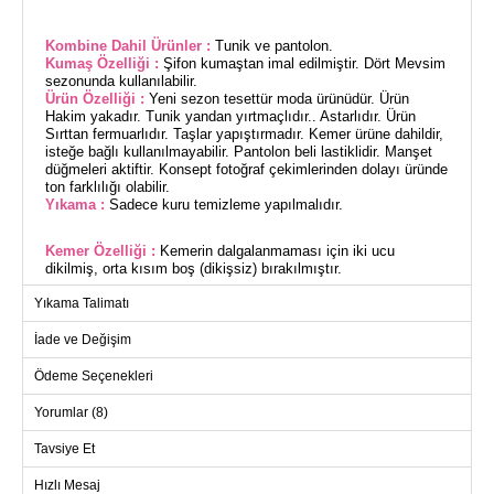
Kombine Dahil Ürünler :
Tunik ve pantolon.
Kumaş Özelliği :
Şifon kumaştan imal edilmiştir. Dört Mevsim
sezonunda kullanılabilir.
Ürün Özelliği :
Yeni sezon tesettür moda ürünüdür. Ürün
Hakim yakadır. Tunik yandan yırtmaçlıdır.. Astarlıdır. Ürün
Sırttan fermuarlıdır. Taşlar yapıştırmadır. Kemer ürüne dahildir,
isteğe bağlı kullanılmayabilir. Pantolon beli lastiklidir. Manşet
düğmeleri aktiftir. Konsept fotoğraf çekimlerinden dolayı üründe
ton farklılığı olabilir.
Yıkama :
Sadece kuru temizleme yapılmalıdır.
Kemer Özelliği :
Kemerin dalgalanmaması için iki ucu
dikilmiş, orta kısım boş (dikişsiz) bırakılmıştır.
Modelin Ölçüleri:
Boy: 167 cm, Göğüs: 90 cm, Bel: 70 cm,
Yıkama Talimatı
Basen: 100 cm, Kilo: 59 kg.
İade ve Değişim
(Modelin üzerindeki ürün 40 bedendir.)
Ödeme Seçenekleri
Son derece şık ve göz alıcı Kemeri Taşlı Şifon Abiye Takım,
Yorumlar (8)
her sezon şıklığınızı tamamlayacak. Dört Mevsim boyunca
rahatlıkla kullanabilir, özel günlerinizde fark yaratabilirsiniz.
Tavsiye Et
Şifon kumaştan üretilmiş olan bu takım, hakim yakası ve yan
yırtmaçlı tuniği ile dikkat çeker. Sırt kısmında fermuar bulunan
Hızlı Mesaj
ürün, rahat bir kullanım sunar. Tunik içerisinde astar