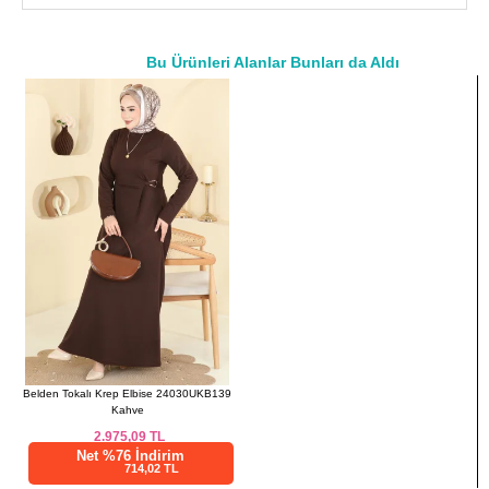
bulunmakta ve pantolon beli lastikli olarak tasarlanmıştır.
Ürünle uyumlu, dalgalanmayı önleyen dikili kemer, isteğe bağlı
çıkarılabilir. Manşet düğmeleri aktif olan bu takım, sadece kuru
Bu Ürünleri Alanlar Bunları da Aldı
temizleme ile temizlenmelidir.
a>
TUNİK BEDEN ÖLÇÜLERİ
(CM)
Beden
Göğüs
Bel
Boy
40
94
82
112
42
98
86
112
44
102
90
112
46
106
94
112
48
110
96
112
50
114
100
112
Belden Tokalı Krep Elbise 24030UKB139
PANTOLON BEDEN
Kahve
ÖLÇÜLERİ (CM)
2.975,09
TL
Beden
Bel
Basen
Boy
Net %76 İndirim
714,02 TL
40
64
100
107