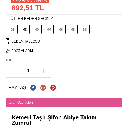
Sepette %76 İndirim
892,51 TL
LÜTFEN BEDEN SEÇİNİZ
38
40
42
44
46
48
50
BEDEN TABLOSU
FIYAT ALARM
ADET:
-
+
PAYLAŞ:
Ürün Özellikleri
Kemeri Taşlı Şifon Abiye Takım
Zümrüt