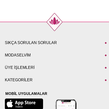
42
66
104
107
44
68
108
107
46
70
112
107
48
72
116
107
50
74
120
107
SIKÇA SORULAN SORULAR
MODASELVİM
ÜYE İŞLEMLERİ
KATEGORİLER
MOBİL UYGULAMALAR