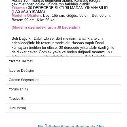
Astarsızdır. Manşet düğmeleri aktiftir. Konsept fotoğraf
çekimlerinden dolayı üründe ton farklılığı olabilir.
Yıkama :
30 DERECEDE SIKTIRILMADAN YIKANABİLİR.
(HASSAS YIKAMA)
Modelin Ölçüleri:
Boy: 165 cm, Göğüs: 88 cm, Bel: 68 cm,
Basen: 99 cm, Kilo: 56 kg.
(Modelin üzerindeki ürün 38 bedendir.)
Beli Bağcıklı Dabıl Elbise, dört mevsim rahatlıkla tercih
edebileceğiniz bir tesettür modelidir. Hassas yapılı Dabıl
kumaştan üretilen bu elbise, 30 derecede yıkanabilir özelliği ile
de dikkat çeker. Gömlek yaka ve önden düğmeli tasarımı, bu
ürüne klasik ve zarif bir görünüm kazandırır. Beli bağcıklı
tasarımı sayesinde farklı vücut tiplerine uyum sağlar. Manşet
Yıkama Talimatı
düğmeleri aktif olup, kullanım kolaylığı sağlar. Astarsız
yapısıyla hafif ve konforlu bir kullanım sunar. Modelin
İade ve Değişim
üzerindeki 38 beden ölçülerindedir.
Ödeme Seçenekleri
ELBİSE BEDEN ÖLÇÜLERİ
Yorumlar (4)
(CM)
Beden
Göğüs
Bel
Boy
Tavsiye Et
38
94
86
138
Hızlı Mesaj
40
98
90
138
42
102
92
138
44
106
96
138
Bu Ürünleri Alanlar Bunları da Aldı