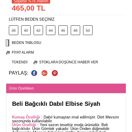
Sepette %76 İndirim
465,00 TL
LÜTFEN BEDEN SEÇİNİZ
38
40
42
44
46
48
50
BEDEN TABLOSU
FIYAT ALARM
TÜKENDI
STOKLARA DÜŞÜNCE HABER VER
PAYLAŞ:
Ürün Özellikleri
Beli Bağcıklı Dabıl Elbise Siyah
Kumaş Özelliği :
Dabıl kumaştan imal edilmiştir. Dört Mevsim
sezonunda kullanılabilir.
Ürün Özelliği :
Yeni sezon tesettür moda ürünüdür. Beli
bağcıklıdır. Ürün Gömlek yakadır. Ürün Önden düğmelidir.