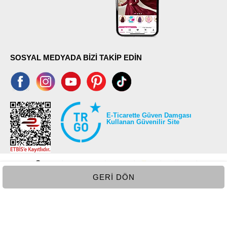
SOSYAL MEDYADA BİZİ TAKİP EDİN
E-Ticarette Güven Damgası
Kullanan Güvenilir Site
GERI DÖN
©2026 Tüm modaselvim.com hakları saklıdır.
T
-Soft
E-Ticaret
Sistemleriyle Hazırlanmıştır.