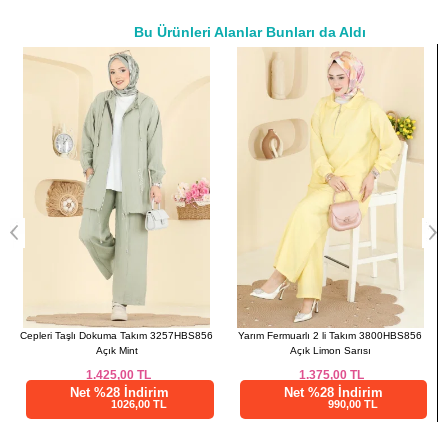
44
108
76
Bu Ürünleri Alanlar Bunları da Aldı
46
112
76
a>
48
116
76
50
120
76
52
124
76
PANTOLON BEDEN
ÖLÇÜLERİ (CM)
Beden
Boy
38
97
40
97
42
97
44
97
Yarım Fermuarlı 2 li Takım 3800HBS856
Belden Bağlamalı 2 li Takım 0365ERK1158
46
97
Açık Limon Sarısı
Bebe Mavisi
48
97
1.375,00
TL
1.412,50
TL
50
97
Net %28 İndirim
Net %28 İndirim
990,00 TL
1017,00 TL
52
97