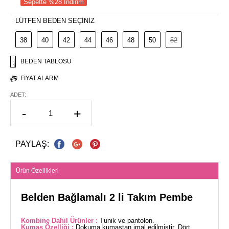
Sepette %28 İndirim
LÜTFEN BEDEN SEÇİNİZ
38
40
42
44
46
48
50
52
BEDEN TABLOSU
FIYAT ALARM
ADET:
-
+
PAYLAŞ:
Ürün Özellikleri
Belden Bağlamalı 2 li Takım Pembe
Kombine Dahil Ürünler :
Tunik ve pantolon.
Kumaş Özelliği :
Dokuma kumaştan imal edilmiştir. Dört