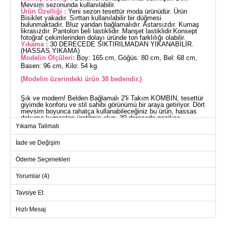
Mevsim sezonunda kullanılabilir.
Ürün Özelliği :
Yeni sezon tesettür moda ürünüdür. Ürün
Bisiklet yakadır. Sırttan kullanılabilir bir düğmesi
bulunmaktadır. Bluz yandan bağlamalıdır. Astarsızdır. Kumaş
likrasızdır. Pantolon beli lastiklidir. Manşet lastiklidir.Konsept
fotoğraf çekimlerinden dolayı üründe ton farklılığı olabilir.
Yıkama :
30 DERECEDE SIKTIRILMADAN YIKANABİLİR.
(HASSAS YIKAMA)
Modelin Ölçüleri:
Boy: 165 cm, Göğüs: 80 cm, Bel: 68 cm,
Basen: 96 cm, Kilo: 54 kg.
(Modelin üzerindeki ürün 38 bedendir.)
Şık ve modern! Belden Bağlamalı 2'li Takım KOMBİN, tesettür
giyimde konforu ve stil sahibi görünümü bir araya getiriyor. Dört
mevsim boyunca rahatça kullanabileceğiniz bu ürün, hassas
dokuma kumaştan üretilmiş olup, 30 derecede nazikçe
yıkanabilir. Bluz, yan bölgeden bağlama detayı ile farklı bir
Yıkama Talimatı
estetik sunarken, tunik formundaki bisiklet yaka ve elastik bel
pantolon rahatlığı maksimize ediyor. Modelin üzerindeki 38
İade ve Değişim
beden örneğidir. Her mevsim şıklığınızı tamamlayacak bu 2'li
set, gardırobunuzun vazgeçilmezi olacak.
TUNİK BEDEN ÖLÇÜLERİ
Ödeme Seçenekleri
(CM)
Yorumlar (4)
Beden
Göğüs
Boy
38
98
76
Tavsiye Et
40
100
76
Hızlı Mesaj
42
104
76