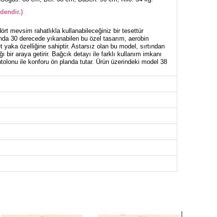
dendir.)
rt mevsim rahatlıkla kullanabileceğiniz bir tesettür
da 30 derecede yıkanabilen bu özel tasarım, aerobin
t yaka özelliğine sahiptir. Astarsız olan bu model, sırtından
ı bir araya getirir. Bağcık detayı ile farklı kullanım imkanı
ntolonu ile konforu ön planda tutar. Ürün üzerindeki model 38
NİK BEDEN ÖLÇÜLERİ (CM)
Göğüs
Boy
96
78
100
78
104
78
108
78
112
78
116
78
122
78
124
78