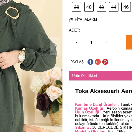
38
40
42
44
46
FIYAT ALARM
ADET:
-
+
PAYLAŞ:
Ürün Özellikleri
Toka Aksesuarlı Aer
Kombine Dahil Ürünler :
Tunik 
Kumaş Özelliği :
Aerobin kumaşt
Ürün Özelliği :
Yeni sezon tesett
bulunmaktadır. Ürün Bisiklet yakad
dahildir, isteğe bağlı kullanılmaya
dolayı üründe ton farklılığı olabilir
Yıkama :
30 DERECEDE SIKTIR
Modelin Ölçüleri:
Boy: 165 cm, 