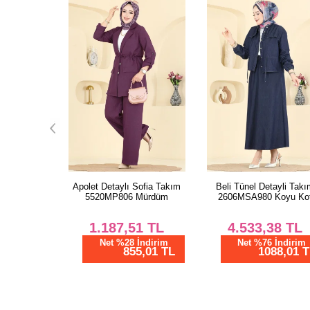
li Takım
Apolet Detaylı Sofia Takım
Beli Tünel Detayli Takım
k Kahve
5520MP806 Mürdüm
2606MSA980 Koyu Kot
TL
1.187,51
TL
4.533,38
TL
dirim
Net %28 İndirim
Net %76 İndirim
01 TL
855,01 TL
1088,01 TL