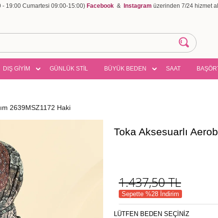
00 - 19:00 Cumartesi 09:00-15:00)
Facebook
&
Instagram
üzerinden 7/24 hizmet ala
DIŞ GİYİM
GÜNLÜK STİL
BÜYÜK BEDEN
SAAT
BAŞÖR
akım 2639MSZ1172 Haki
Toka Aksesuarlı Aero
1.437,50
TL
Sepette %28 İndirim
LÜTFEN BEDEN SEÇİNİZ