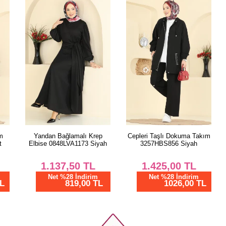
PANT
Beden
38
40
42
44
46
48
50
Yandan Bağlamalı Krep
Cepleri Taşlı Dokuma Takım
Elbise 0848LVA1173 Siyah
3257HBS856 Siyah
52
1.137,50
TL
1.425,00
TL
Net %28 İndirim
Net %28 İndirim
819,00 TL
1026,00 TL