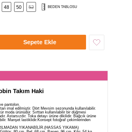
48
50
52
BEDEN TABLOSU
Sepete Ekle
obin Takım Haki
ve pantolon.
an imal edilmiştir. Dört Mevsim sezonunda kullanılabilir.
ür moda ürünüdür. Sırttan kullanılabilir bir düğmesi
ır. Astarsızdır. Toka detayı ürüne dikilidir. Bağcık ürüne
bilir. Manşet lastiklidir.Konsept fotoğraf çekimlerinden
.
ILMADAN YIKANABİLİR.(HASSAS YIKAMA)
Göğüs: 80 cm, Bel: 68 cm, Basen: 96 cm, Kilo: 54 kg.