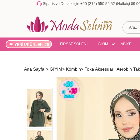
Sipariş ve Destek için +90 (212) 550 52 52 (Haftaiçi 09:
FIRSAT ŞÖLENİ
GİYİM
ABİYE
YENİ ÜRÜNLER '26
Ana Sayfa
>
GİYİM
>
Kombin
>
Toka Aksesuarlı Aerobin T