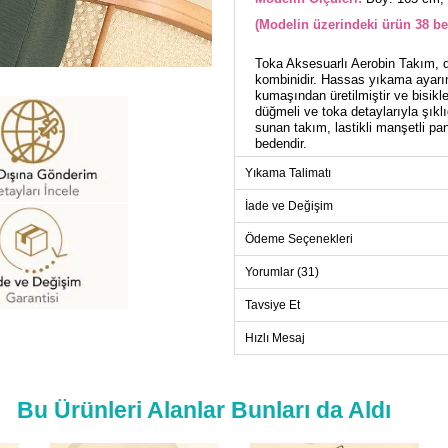
(Modelin üzerindeki ürün 38 be
Toka Aksesuarlı Aerobin Takım, dö
kombinidir. Hassas yıkama ayarın
kumaşından üretilmiştir ve bisikle
düğmeli ve toka detaylarıyla şıklığ
sunan takım, lastikli manşetli pa
bedendir.
Yıkama Talimatı
TU
İade ve Değişim
Beden
Ödeme Seçenekleri
38
Yorumlar (31)
40
42
Tavsiye Et
44
Hızlı Mesaj
46
48
50
Bu Ürünleri Alanlar Bunları da Aldı
52