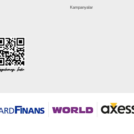
Kampanyalar
©2026 Tüm modaselvim.com hakları saklıdır.