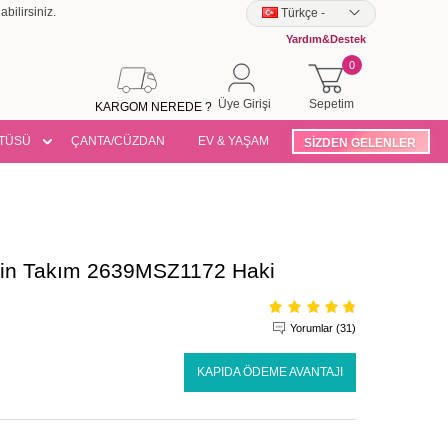
bilirsiniz.
Türkçe
-
Yardım&Destek
0
Üye Girişi
Sepetim
KARGOM NEREDE ?
TÜSÜ
ÇANTA/CÜZDAN
EV & YAŞAM
SİZDEN GELENLER
bin Takım 2639MSZ1172 Haki
Yorumlar (31)
KAPIDA ÖDEME AVANTAJI