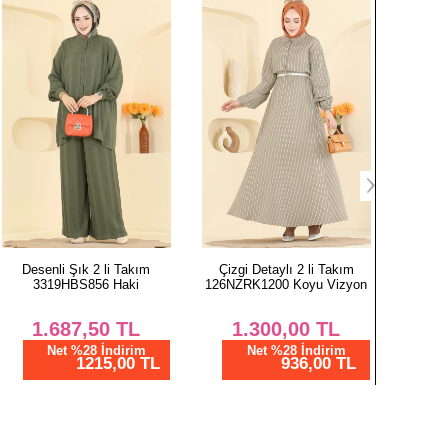
OLON BEDEN ÖLÇÜLERİ (CM)
Boy
100
100
100
100
100
100
100
Desenli Şık 2 li Takım
Çizgi Detaylı 2 li Takım
Toka Ak
3319HBS856 Haki
126NZRK1200 Koyu Vizyon
Takım 2
100
1.687,50
TL
1.300,00
TL
1.
Net %28 İndirim
Net %28 İndirim
1215,00 TL
936,00 TL
N