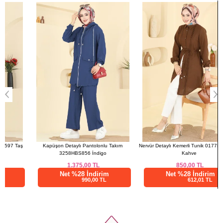
a>
48
116
76
50
120
76
52
124
76
PANTOLON BEDEN
ÖLÇÜLERİ (CM)
Beden
Boy
38
97
40
97
42
97
44
97
Kapüşon Detaylı Pantolonlu Takım
Nervür Detaylı Kemerli Tunik 0177ERK1158
46
97
3258HBS856 İndigo
Kahve
48
97
1.375,00
TL
850,00
TL
50
97
Net %28 İndirim
Net %28 İndirim
990,00 TL
612,01 TL
52
97