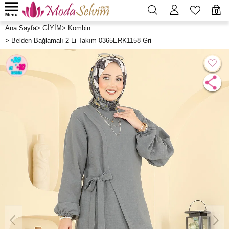
0
Menü
Ana Sayfa
>
GİYİM
>
Kombin
>
Belden Bağlamalı 2 Li Takım 0365ERK1158 Gri