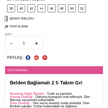
38
40
42
44
46
48
50
52
BEDEN TABLOSU
FIYAT ALARM
ADET:
-
+
PAYLAŞ:
Ürün Özellikleri
Belden Bağlamalı 2 li Takım Gri
Kombine Dahil Ürünler :
Tunik ve pantolon.
Kumaş Özelliği :
Dokuma kumaştan imal edilmiştir. Dört
Mevsim sezonunda kullanılabilir.
Ürün Özelliği :
Yeni sezon tesettür moda ürünüdür. Ürün
Bisiklet yakadır. Sırttan kullanılabilir bir düğmesi