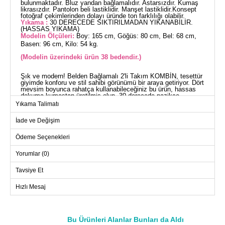
bulunmaktadır. Bluz yandan bağlamalıdır. Astarsızdır. Kumaş
likrasızdır. Pantolon beli lastiklidir. Manşet lastiklidir.Konsept
fotoğraf çekimlerinden dolayı üründe ton farklılığı olabilir.
Yıkama :
30 DERECEDE SIKTIRILMADAN YIKANABİLİR.
(HASSAS YIKAMA)
Modelin Ölçüleri:
Boy: 165 cm, Göğüs: 80 cm, Bel: 68 cm,
Basen: 96 cm, Kilo: 54 kg.
(Modelin üzerindeki ürün 38 bedendir.)
Şık ve modern! Belden Bağlamalı 2'li Takım KOMBİN, tesettür
giyimde konforu ve stil sahibi görünümü bir araya getiriyor. Dört
mevsim boyunca rahatça kullanabileceğiniz bu ürün, hassas
dokuma kumaştan üretilmiş olup, 30 derecede nazikçe
yıkanabilir. Bluz, yan bölgeden bağlama detayı ile farklı bir
Yıkama Talimatı
estetik sunarken, tunik formundaki bisiklet yaka ve elastik bel
pantolon rahatlığı maksimize ediyor. Modelin üzerindeki 38
İade ve Değişim
beden örneğidir. Her mevsim şıklığınızı tamamlayacak bu 2'li
set, gardırobunuzun vazgeçilmezi olacak.
TUNİK BEDEN ÖLÇÜLERİ
Ödeme Seçenekleri
(CM)
Yorumlar (0)
Beden
Göğüs
Boy
38
98
76
Tavsiye Et
40
100
76
Hızlı Mesaj
42
104
76
44
108
76
Bu Ürünleri Alanlar Bunları da Aldı
46
112
76