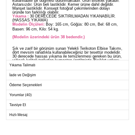
kullanılabilir bir düğmesi bulunmaktadır. Ürün Bisiklet yakadır.
Astarsızdır. Ürün beli lastiklidir. Kemer ürüne dahil değildir.
Manşet lastiklidir. Konsept fotoğraf çekimlerinden dolayı
üründe ton farklılığı olabilir.
Yıkama :
30 DERECEDE SIKTIRILMADAN YIKANABİLİR.
(HASSAS YIKAMA)
Modelin Ölçüleri:
Boy: 165 cm, Göğüs: 80 cm, Bel: 68 cm,
Basen: 96 cm, Kilo: 54 kg.
(Modelin üzerindeki ürün 38 bedendir.)
Şık ve zarif bir görünüm sunan Yelekli Terikoton Elbise Takımı,
dört mevsim rahatlıkla kullanabileceğiniz bir tesettür modelidir.
30 derecede hassas yıkama ile temizlenmesi gereken bu ürün,
yüksek kaliteli terikoton kumaştan üretilmiştir. Bisiklet yakası
ve astarsız yapısıyla konforlu bir kullanım sağlar. Elastik beli
Yıkama Talimatı
sayesinde gün boyu rahat edersiniz. Ürüne kemer dahil değildir
ancak manşetler elastik yapıdadır. Yelek ve elbise kombiniyle,
İade ve Değişim
özel gün ve günlük kullanımlarınız için idealdir. Modelin
üzerindeki ürün 38 bedendir.
YELEK BEDEN ÖLÇÜLERİ
Ödeme Seçenekleri
(CM)
Yorumlar (40)
Beden
Göğüs
Boy
38
82
41
Tavsiye Et
40
86
41
Hızlı Mesaj
42
88
41
44
90
41
46
92
41