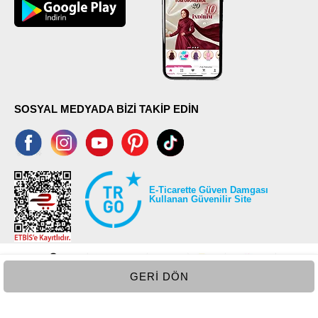
SOSYAL MEDYADA BİZİ TAKİP EDİN
E-Ticarette Güven Damgası
Kullanan Güvenilir Site
GERI DÖN
©2026 Tüm modaselvim.com hakları saklıdır.