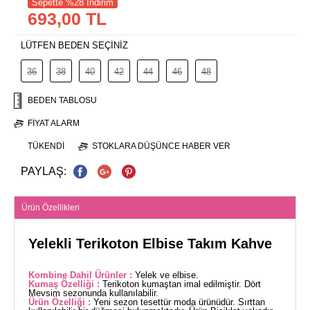
Sepette %28 İndirim
693,00 TL
LÜTFEN BEDEN SEÇİNİZ
36
38
40
42
44
46
48
BEDEN TABLOSU
FIYAT ALARM
TÜKENDI
STOKLARA DÜŞÜNCE HABER VER
PAYLAŞ:
Ürün Özellikleri
Yelekli Terikoton Elbise Takım Kahve
Kombine Dahil Ürünler :
Yelek ve elbise.
Kumaş Özelliği :
Terikoton kumaştan imal edilmiştir. Dört
Mevsim sezonunda kullanılabilir.
Ürün Özelliği :
Yeni sezon tesettür moda ürünüdür. Sırttan