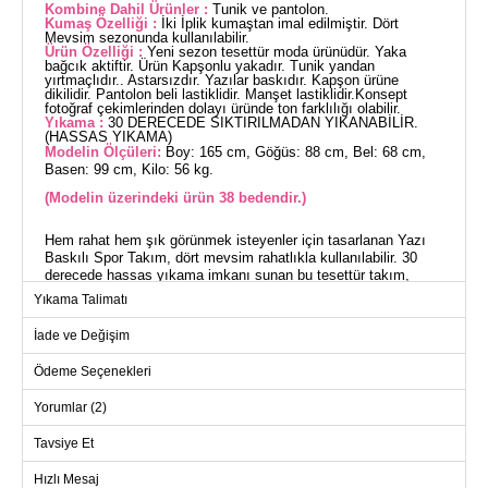
Kombine Dahil Ürünler :
Tunik ve pantolon.
Kumaş Özelliği :
İki İplik kumaştan imal edilmiştir. Dört
Mevsim sezonunda kullanılabilir.
Ürün Özelliği :
Yeni sezon tesettür moda ürünüdür. Yaka
bağcık aktiftir. Ürün Kapşonlu yakadır. Tunik yandan
yırtmaçlıdır.. Astarsızdır. Yazılar baskıdır. Kapşon ürüne
dikilidir. Pantolon beli lastiklidir. Manşet lastiklidir.Konsept
fotoğraf çekimlerinden dolayı üründe ton farklılığı olabilir.
Yıkama :
30 DERECEDE SIKTIRILMADAN YIKANABİLİR.
(HASSAS YIKAMA)
Modelin Ölçüleri:
Boy: 165 cm, Göğüs: 88 cm, Bel: 68 cm,
Basen: 99 cm, Kilo: 56 kg.
(Modelin üzerindeki ürün 38 bedendir.)
Hem rahat hem şık görünmek isteyenler için tasarlanan Yazı
Baskılı Spor Takım, dört mevsim rahatlıkla kullanılabilir. 30
derecede hassas yıkama imkanı sunan bu tesettür takım,
nefes alan iki iplik kumaştan üretilmiştir. Kapşonlu ve yaka
Yıkama Talimatı
bağcıklı tasarımı ile dikkat çekerken, yandan yırtmaçlı tuniği
ve elastik beli pantolonu ile konforu artırır. Kapşonun
İade ve Değişim
sabitlenmiş olması ve manşetlerin lastikli olması kullanışlılık
sağlar. Bu modern ve kullanışlı takım, her gardıropta yer
Ödeme Seçenekleri
almayı hak ediyor.
Yorumlar (2)
TUNİK BEDEN ÖLÇÜLERİ
(CM)
Tavsiye Et
Beden
Göğüs
Boy
Hızlı Mesaj