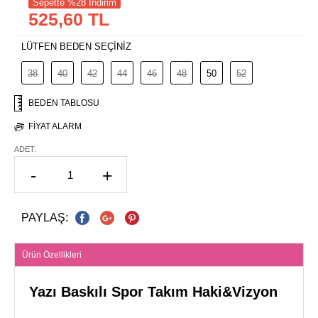
Sepette %28 İndirim
525,60 TL
LÜTFEN BEDEN SEÇİNİZ
38
40
42
44
46
48
50
52
BEDEN TABLOSU
FIYAT ALARM
ADET:
-
+
PAYLAŞ:
Ürün Özellikleri
Yazı Baskılı Spor Takım Haki&Vizyon