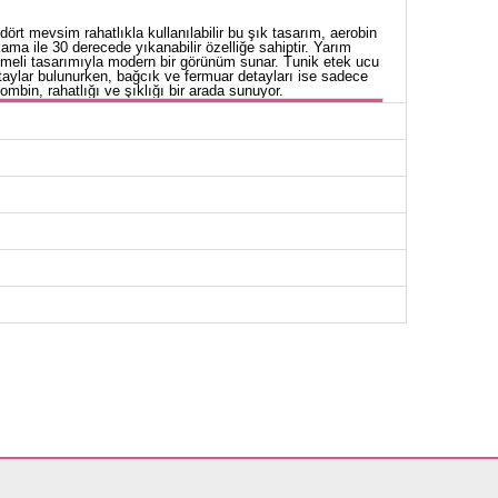
rt mevsim rahatlıkla kullanılabilir bu şık tasarım, aerobin
ama ile 30 derecede yıkanabilir özelliğe sahiptir. Yarım
eli tasarımıyla modern bir görünüm sunar. Tunik etek ucu
taylar bulunurken, bağcık ve fermuar detayları ise sadece
mbin, rahatlığı ve şıklığı bir arada sunuyor.
NİK BEDEN ÖLÇÜLERİ (CM)
Göğüs
Boy
102
110
106
110
110
110
114
110
118
110
124
110
128
110
134
110
OLON BEDEN ÖLÇÜLERİ (CM)
Boy