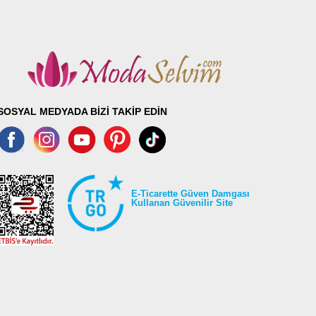
102
102
102
102
102
102
SOSYAL MEDYADA BİZİ TAKİP EDİN
102
102
E-Ticarette Güven Damgası
Kullanan Güvenilir Site