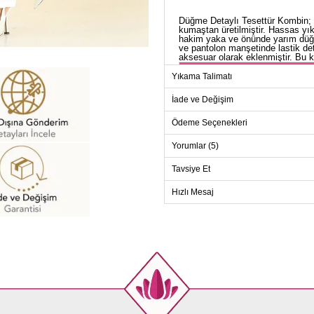
Düğme Detaylı Tesettür Kombin; dö
kumaştan üretilmiştir. Hassas yık
hakim yaka ve önünde yarım düğm
ve pantolon manşetinde lastik de
aksesuar olarak eklenmiştir. Bu ko
TU
Yıkama Talimatı
Beden
İade ve Değişim
38
Ödeme Seçenekleri
40
Yorumlar (5)
42
44
Tavsiye Et
46
Hızlı Mesaj
48
50
52
PANT
Beden