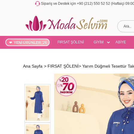
Sipariş ve Destek için +90 (212) 550 52 52 (Haftaiçi 09:
FIRSAT ŞÖLENİ
GİYİM
ABİYE
YENİ ÜRÜNLER '26
Ana Sayfa
>
FIRSAT ŞÖLENİ
>
Yarım Düğmeli Tesettür Ta