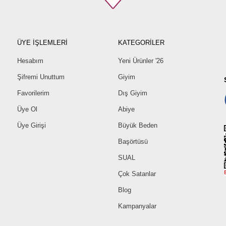
38
40
42
ÜYE İŞLEMLERİ
KATEGORİLER
44
Hesabım
Yeni Ürünler '26
46
48
Şifremi Unuttum
Giyim
50
Favorilerim
Dış Giyim
52
Üye Ol
Abiye
Üye Girişi
Büyük Beden
Başörtüsü
SUAL
Çok Satanlar
Blog
Kampanyalar