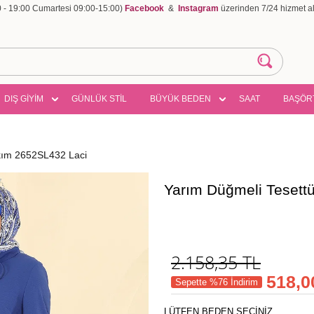
00 - 19:00 Cumartesi 09:00-15:00)
Facebook
&
Instagram
üzerinden 7/24 hizmet ala
DIŞ GİYİM
GÜNLÜK STİL
BÜYÜK BEDEN
SAAT
BAŞÖR
kım 2652SL432 Laci
Yarım Düğmeli Tesett
2.158,35
TL
518,0
Sepette %76 İndirim
LÜTFEN BEDEN SEÇİNİZ