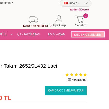
bilirsiniz.
Türkçe
-
Yardım&Destek
0
Üye Girişi
Sepetim
KARGOM NEREDE ?
TÜSÜ
ÇANTA/CÜZDAN
EV & YAŞAM
SİZDEN GELENLER
ür Takım 2652SL432 Laci
Yorumlar (5)
KAPIDA ÖDEME AVANTAJI
0 TL