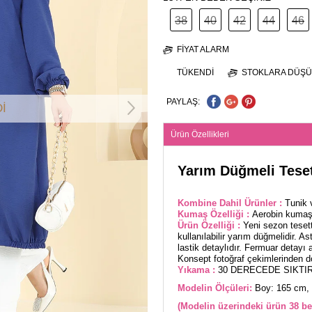
38
40
42
44
46
FIYAT ALARM
TÜKENDI
STOKLARA DÜŞÜ
PAYLAŞ:
İ
Ürün Özellikleri
Yarım Düğmeli Teset
Kombine Dahil Ürünler :
Tunik 
Kumaş Özelliği :
Aerobin kumaşt
Ürün Özelliği :
Yeni sezon teset
kullanılabilir yarım düğmelidir. A
lastik detaylıdır. Fermuar detayı a
Konsept fotoğraf çekimlerinden dola
Yıkama :
30 DERECEDE SIKTIR
Modelin Ölçüleri:
Boy: 165 cm, 
(Modelin üzerindeki ürün 38 be