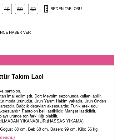
48
50
52
BEDEN TABLOSU
NCE HABER VER
tür Takım Laci
ve pantolon.
an imal edilmiştir. Dört Mevsim sezonunda kullanılabilir.
tür moda ürünüdür. Ürün Yarım Hakim yakadır. Ürün Önden
starsızdır. Bağcık detayları aksesuardır. Tunik etek ucu
ksesuardır. Pantolon beli lastiklidir. Manşet lastiklidir.
yı üründe ton farklılığı olabilir.
ILMADAN YIKANABİLİR.(HASSAS YIKAMA)
Göğüs: 88 cm, Bel: 68 cm, Basen: 99 cm, Kilo: 56 kg.
dendir.)