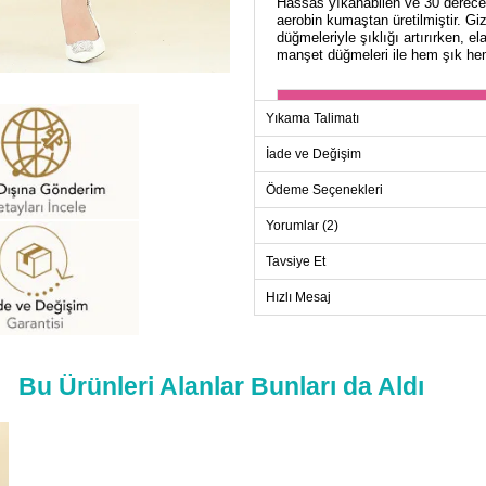
Hassas yıkanabilen ve 30 dereced
aerobin kumaştan üretilmiştir. Gi
düğmeleriyle şıklığı artırırken, el
manşet düğmeleri ile hem şık hem 
TU
Yıkama Talimatı
Beden
İade ve Değişim
40
Ödeme Seçenekleri
42
44
Yorumlar (2)
46
Tavsiye Et
48
Hızlı Mesaj
50
52
Bu Ürünleri Alanlar Bunları da Aldı
PANT
Beden
40