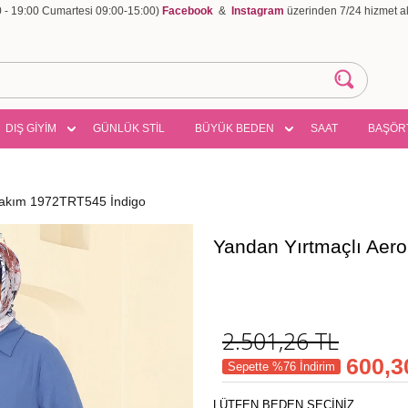
00 - 19:00 Cumartesi 09:00-15:00)
Facebook
&
Instagram
üzerinden 7/24 hizmet ala
DIŞ GİYİM
GÜNLÜK STİL
BÜYÜK BEDEN
SAAT
BAŞÖR
 Takım 1972TRT545 İndigo
Yandan Yırtmaçlı Aer
2.501,26
TL
600,3
Sepette %76 İndirim
LÜTFEN BEDEN SEÇİNİZ