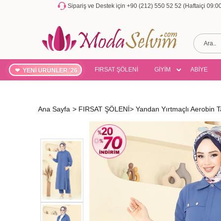
Sipariş ve Destek için +90 (212) 550 52 52 (Haftaiçi 09:
FIRSAT ŞÖLENİ
GİYİM
ABİYE
YENİ ÜRÜNLER '26
Ana Sayfa
>
FIRSAT ŞÖLENİ
>
Yandan Yırtmaçlı Aerobin