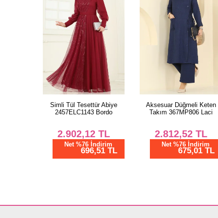
Simli Tül Tesettür Abiye
Aksesuar Düğmeli Keten
2457ELC1143 Bordo
Takım 367MP806 Laci
2.902,12
TL
2.812,52
TL
Net %76 İndirim
Net %76 İndirim
696,51 TL
675,01 TL