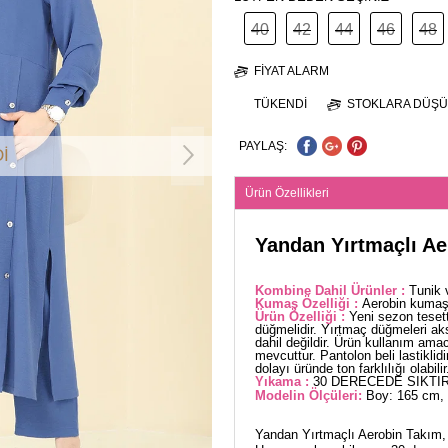
40
42
44
46
48
FIYAT ALARM
TÜKENDI
STOKLARA DÜŞÜ
PAYLAŞ:
İ
Ürün Özellikleri
Yandan Yırtmaçlı Ae
Kombine Dahil Ürünler :
Tunik 
Kumaş Özelliği :
Aerobin kumaşt
Ürün Özelliği :
Yeni sezon teset
düğmelidir. Yırtmaç düğmeleri ak
dahil değildir. Ürün kullanım ama
mevcuttur. Pantolon beli lastiklid
dolayı üründe ton farklılığı olabilir
Yıkama :
30 DERECEDE SIKTIR
Modelin Ölçüleri:
Boy: 165 cm, 
Yandan Yırtmaçlı Aerobin Takım, t