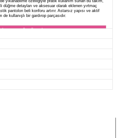
e yıkanabilme özelliğiyle pratik kullanım sunan bu takım,
zli düğme detayları ve aksesuar olarak eklenen yırtmaç
astik pantolon beli konforu artırır. Astarsız yapısı ve aktif
de kullanışlı bir gardırop parçasıdır.
NİK BEDEN ÖLÇÜLERİ (CM)
Göğüs
Boy
110
105
114
105
118
105
122
105
126
105
130
105
134
105
OLON BEDEN ÖLÇÜLERİ (CM)
Boy
103