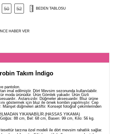
50
52
BEDEN TABLOSU
NCE HABER VER
robin Takım İndigo
ve pantolon.
an imal edilmiştir. Dört Mevsim sezonunda kullanılabilir.
tür moda ürünüdür. Ürün Gömlek yakadır. Ürün Gizli
sesuardır.. Astarsızdır. Düğmeler aksesuardır. Bluz ürüne
cını göstermek için bluz ile örnek kombin yapılmıştır. Cep
ir. Manşet düğmeleri aktiftir. Konsept fotoğraf çekimlerinden
.
ILMADAN YIKANABİLİR.(HASSAS YIKAMA)
Göğüs: 88 cm, Bel: 68 cm, Basen: 99 cm, Kilo: 56 kg.
esettür tarzına özel modeli ile dört mevsim rahatlık sağlar.