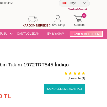
bilirsiniz.
Türkçe
-
Yardım&Destek
0
Üye Girişi
Sepetim
KARGOM NEREDE ?
TÜSÜ
ÇANTA/CÜZDAN
EV & YAŞAM
SİZDEN GELENLER
obin Takım 1972TRT545 İndigo
Yorumlar (2)
KAPIDA ÖDEME AVANTAJI
0 TL