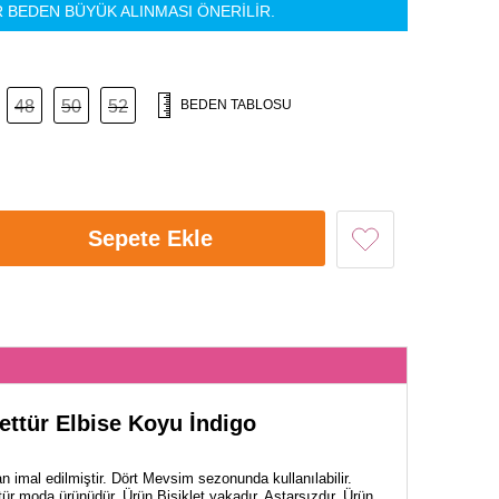
R BEDEN BÜYÜK ALINMASI ÖNERİLİR.
48
50
52
BEDEN TABLOSU
Sepete Ekle
ettür Elbise Koyu İndigo
 imal edilmiştir. Dört Mevsim sezonunda kullanılabilir.
ür moda ürünüdür. Ürün Bisiklet yakadır. Astarsızdır. Ürün