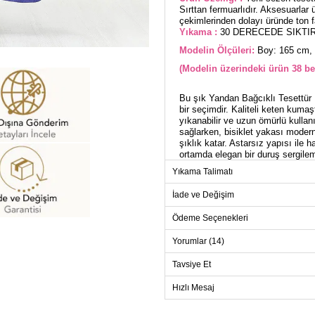
Sırttan fermuarlıdır. Aksesuarlar ü
çekimlerinden dolayı üründe ton far
Yıkama :
30 DERECEDE SIKTIR
Modelin Ölçüleri:
Boy: 165 cm, 
(Modelin üzerindeki ürün 38 be
Bu şık Yandan Bağcıklı Tesettür 
bir seçimdir. Kaliteli keten kuma
yıkanabilir ve uzun ömürlü kullan
sağlarken, bisiklet yakası modern
şıklık katar. Astarsız yapısı ile h
ortamda elegan bir duruş sergile
Yıkama Talimatı
ELB
İade ve Değişim
Beden
38
Ödeme Seçenekleri
40
Yorumlar (14)
42
Tavsiye Et
44
Hızlı Mesaj
46
48