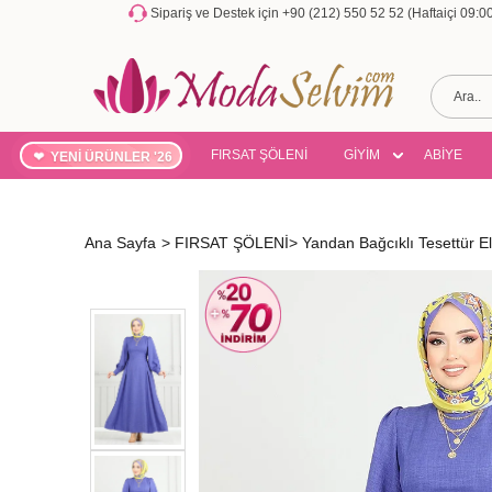
Sipariş ve Destek için +90 (212) 550 52 52 (Haftaiçi 09:
FIRSAT ŞÖLENİ
GİYİM
ABİYE
YENİ ÜRÜNLER '26
Ana Sayfa
>
FIRSAT ŞÖLENİ
>
Yandan Bağcıklı Tesettür 