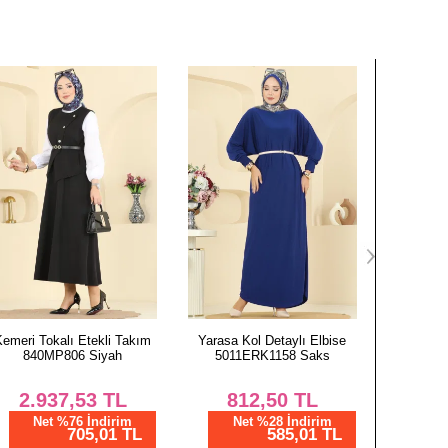
108
135
112
135
Yarasa Kol Detaylı Elbise
Kuşak Detaylı Tivit Elbise
Leopar 
5011ERK1158 Saks
702PM271 Koyu Vizyon
Elbise 7
812,50
TL
1.166,67
TL
2.
Net %28 İndirim
Net %76 İndirim
N
585,01 TL
280,00 TL