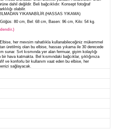
rüne dahil değildir. Beli bağcıklıdır. Konsept fotoğraf
klılığı olabilir.
ILMADAN YIKANABİLİR.(HASSAS YIKAMA)
Göğüs: 80 cm, Bel: 68 cm, Basen: 96 cm, Kilo: 54 kg.
dendir.)
Elbise, her mevsim rahatlıkla kullanabileceğiniz mükemmel
ştan üretilmiş olan bu elbise, hassas yıkama ile 30 derecede
ım sunar. Sırt kısmında yer alan fermuar, giyim kolaylığı
 bir hava katmakta. Bel kısmındaki bağcıklar, şıklığınıza
afif ve konforlu bir kullanım vaat eden bu elbise, her
menizi sağlayacak.
İSE BEDEN ÖLÇÜLERİ (CM)
Göğüs
Boy
84
135
88
135
92
135
98
135
104
135
106
135