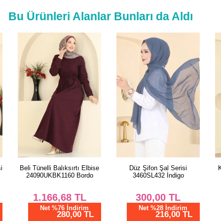
50
Bu Ürünleri Alanlar Bunları da Aldı
52
e
Düz Şifon Şal Serisi
Kemeri Tokalı Etekli Takım
3460SL432 İndigo
840MP806 Siyah
300,00
TL
2.937,53
TL
Net %28 İndirim
Net %76 İndirim
216,00 TL
705,01 TL