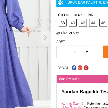
ÜRÜN DAR KALIPTIR.
Bİ
LÜTFEN BEDEN SEÇİNİZ
38
40
42
44
46
FIYAT ALARM
ADET:
-
+
PAYLAŞ:
Ürün Özellikleri
Yandan Bağcıklı Tes
Kumaş Özelliği :
Keten kumaştan
Ürün Özelliği :
Yeni sezon tesett