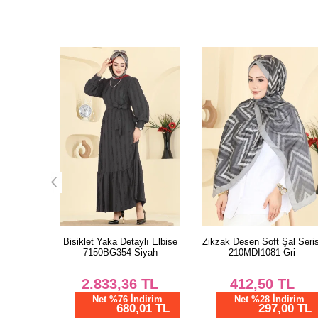
ylı Elbise
Zikzak Desen Soft Şal Serisi
Beli Tünelli Balıksırtı Elbis
iyah
210MDI1081 Gri
24090UKBK1160 Bordo
TL
412,50
TL
1.166,68
TL
dirim
Net %28 İndirim
Net %76 İndirim
01 TL
297,00 TL
280,00 TL