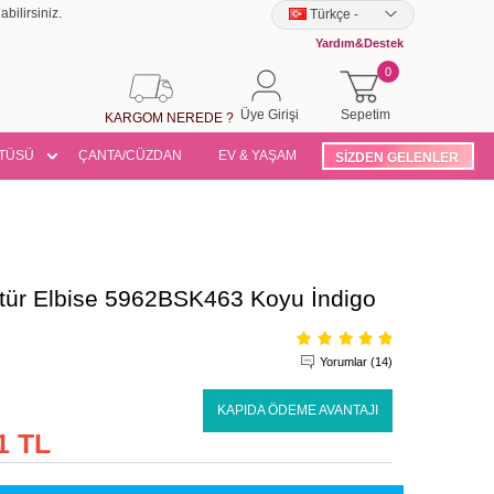
bilirsiniz.
Türkçe
-
Yardım&Destek
0
Üye Girişi
Sepetim
KARGOM NEREDE ?
TÜSÜ
ÇANTA/CÜZDAN
EV & YAŞAM
SİZDEN GELENLER
ttür Elbise 5962BSK463 Koyu İndigo
Yorumlar (14)
KAPIDA ÖDEME AVANTAJI
1 TL