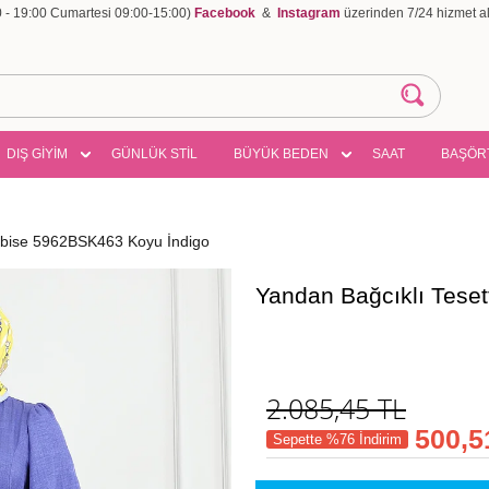
00 - 19:00 Cumartesi 09:00-15:00)
Facebook
&
Instagram
üzerinden 7/24 hizmet ala
DIŞ GİYİM
GÜNLÜK STİL
BÜYÜK BEDEN
SAAT
BAŞÖR
Elbise 5962BSK463 Koyu İndigo
Yandan Bağcıklı Tese
2.085,45
TL
500,5
Sepette %76 İndirim