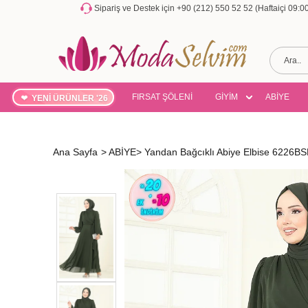
Sipariş ve Destek için +90 (212) 550 52 52 (Haftaiçi 09:
FIRSAT ŞÖLENİ
GİYİM
ABİYE
YENİ ÜRÜNLER '26
Ana Sayfa
>
ABİYE
>
Yandan Bağcıklı Abiye Elbise 6226B