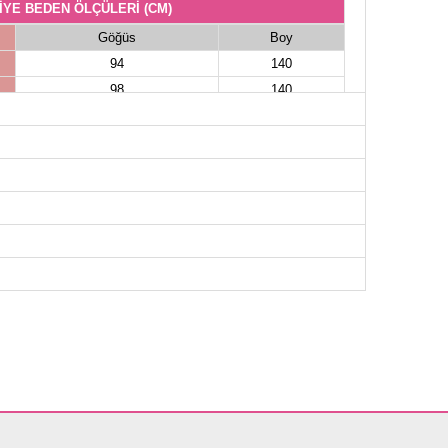
İYE BEDEN ÖLÇÜLERİ (CM)
Göğüs
Boy
94
140
98
140
102
140
106
140
110
140
114
140
118
140
122
140