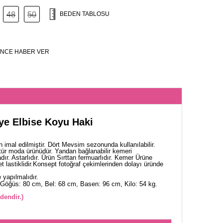
48
50
BEDEN TABLOSU
NCE HABER VER
ye Elbise Koyu Haki
 imal edilmiştir. Dört Mevsim sezonunda kullanılabilir.
tür moda ürünüdür. Yandan bağlanabilir kemeri
ır. Astarlıdır. Ürün Sırttan fermuarlıdır. Kemer Ürüne
nşet lastiklidir.Konsept fotoğraf çekimlerinden dolayı üründe
yapılmalıdır.
Göğüs: 80 cm, Bel: 68 cm, Basen: 96 cm, Kilo: 54 kg.
dendir.)