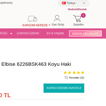
bilirsiniz.
Türkçe
-
Yardım&Destek
0
Üye Girişi
Sepetim
KARGOM NEREDE ?
TÜSÜ
ÇANTA/CÜZDAN
EV & YAŞAM
SİZDEN GELENLER
e Elbise 6226BSK463 Koyu Haki
Yorumlar (11)
KAPIDA ÖDEME AVANTAJI
0 TL