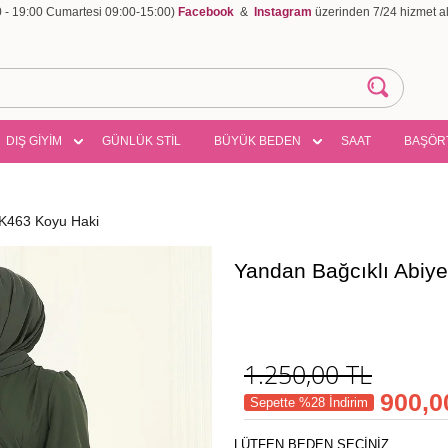
00 - 19:00 Cumartesi 09:00-15:00)
Facebook
&
Instagram
üzerinden 7/24 hizmet ala
DIŞ GİYİM
GÜNLÜK STİL
BÜYÜK BEDEN
SAAT
BAŞÖR
SK463 Koyu Haki
Yandan Bağcıklı Abiy
1.250,00
TL
900,0
Sepette %28 İndirim
LÜTFEN BEDEN SEÇİNİZ