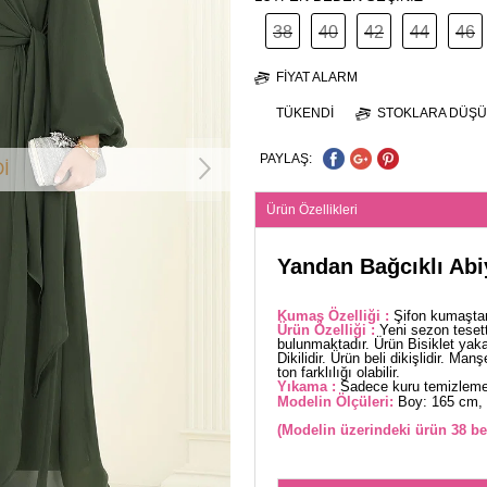
38
40
42
44
46
FIYAT ALARM
TÜKENDI
STOKLARA DÜŞÜ
PAYLAŞ:
İ
Ürün Özellikleri
Yandan Bağcıklı Abi
Kumaş Özelliği :
Şifon kumaştan
Ürün Özelliği :
Yeni sezon teset
bulunmaktadır. Ürün Bisiklet yakad
Dikilidir. Ürün beli dikişlidir. Ma
ton farklılığı olabilir.
Yıkama :
Sadece kuru temizleme 
Modelin Ölçüleri:
Boy: 165 cm, 
(Modelin üzerindeki ürün 38 be