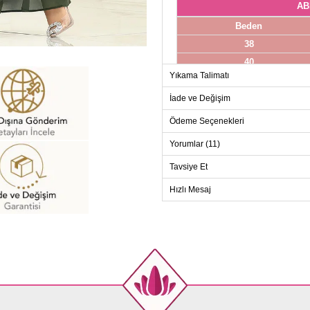
AB
Beden
38
40
Yıkama Talimatı
42
44
İade ve Değişim
46
Ödeme Seçenekleri
48
Yorumlar (11)
50
Tavsiye Et
52
Hızlı Mesaj