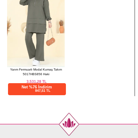
Yarım Fermuarlı Modal Kumaş Takım
5017HBS856 Haki
3.531,28
TL
Net %76 İndirim
847,51 TL