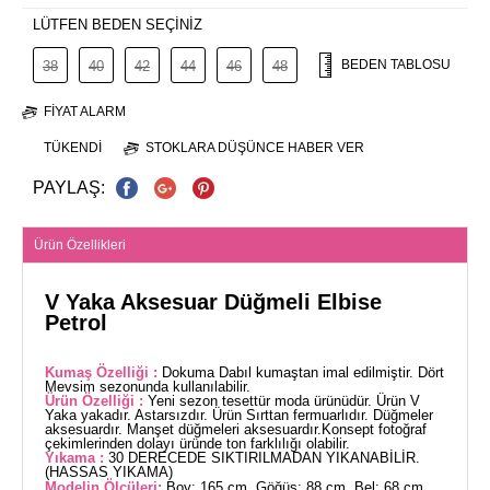
LÜTFEN BEDEN SEÇİNİZ
BEDEN TABLOSU
38
40
42
44
46
48
FIYAT ALARM
TÜKENDI
STOKLARA DÜŞÜNCE HABER VER
PAYLAŞ:
Ürün Özellikleri
V Yaka Aksesuar Düğmeli Elbise
Petrol
Kumaş Özelliği :
Dokuma Dabıl kumaştan imal edilmiştir. Dört
Mevsim sezonunda kullanılabilir.
Ürün Özelliği :
Yeni sezon tesettür moda ürünüdür. Ürün V
Yaka yakadır. Astarsızdır. Ürün Sırttan fermuarlıdır. Düğmeler
aksesuardır. Manşet düğmeleri aksesuardır.Konsept fotoğraf
çekimlerinden dolayı üründe ton farklılığı olabilir.
Yıkama :
30 DERECEDE SIKTIRILMADAN YIKANABİLİR.
(HASSAS YIKAMA)
Modelin Ölçüleri:
Boy: 165 cm, Göğüs: 88 cm, Bel: 68 cm,