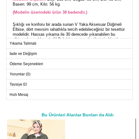
Basen: 99 cm, Kilo: 56 kg.
(Modelin üzerindeki ürün 38 bedendir.)
Şıklığı ve konforu bir arada sunan V Yaka Aksesuar Düğmeli
Elbise, dört mevsim rahatlıkla tercih edebileceğiniz bir tesettür
modelidir. Hassas yıkama ile 30 derecede yıkanabilen bu
elbise, dayanıklı ve hafif Dabıl kumaştan üretilmiştir. V yaka
Yıkama Talimatı
tasarımı ve sırttan fermuarlı yapısıyla pratik bir kullanım sunar.
Aksesuar olarak eklenen düğmeler ve manşet detayları ise
İade ve Değişim
şıklığınızı tamamlar. Ve unutmayın, model üzerindeki ürün 38
bedendir.
Ödeme Seçenekleri
ELBİSE BEDEN ÖLÇÜLERİ
Yorumlar (0)
(CM)
Beden
Göğüs
Bel
Boy
Tavsiye Et
38
98
78
136
Hızlı Mesaj
40
102
82
136
42
106
86
136
Bu Ürünleri Alanlar Bunları da Aldı
44
110
90
136
a>
46
114
96
136
48
118
100
136