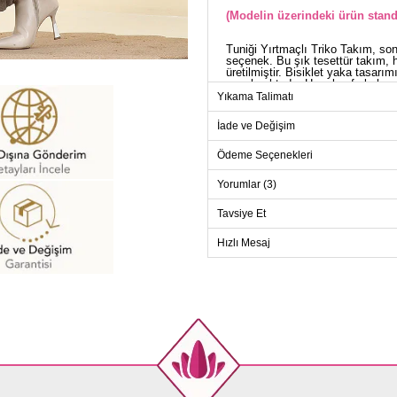
(Modelin üzerindeki ürün stand
Tuniği Yırtmaçlı Triko Takım, son
seçenek. Bu şık tesettür takım, 
üretilmiştir. Bisiklet yaka tasarı
sunulmaktadır. Hem konforlu hem 
takım, günlük kullanımınız için m
Yıkama Talimatı
TU
İade ve Değişim
Beden
Ödeme Seçenekleri
Standart
Yorumlar (3)
Tavsiye Et
PANT
Hızlı Mesaj
Bed
Stand