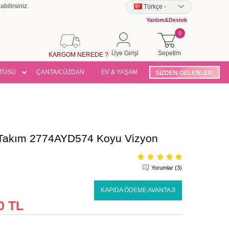
bilirsiniz.
Türkçe
-
Yardım&Destek
0
Üye Girişi
Sepetim
KARGOM NEREDE ?
TÜSÜ
ÇANTA/CÜZDAN
EV & YAŞAM
SİZDEN GELENLER
ko Takım 2774AYD574 Koyu Vizyon
Yorumlar (3)
KAPIDA ÖDEME AVANTAJI
0 TL