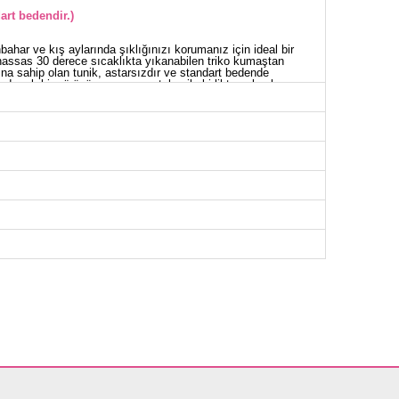
art bedendir.)
bahar ve kış aylarında şıklığınızı korumanız için ideal bir
hassas 30 derece sıcaklıkta yıkanabilen triko kumaştan
mına sahip olan tunik, astarsızdır ve standart bedende
de şık bir görünüm sunan pantolon ile birlikte gelen bu
ükemmel bir alternatif.
NİK BEDEN ÖLÇÜLERİ (CM)
Göğüs
Boy
138
118
OLON BEDEN ÖLÇÜLERİ (CM)
en
Boy
art
100