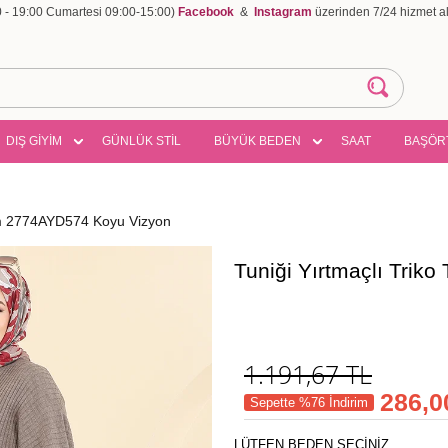
00 - 19:00 Cumartesi 09:00-15:00)
Facebook
&
Instagram
üzerinden 7/24 hizmet ala
DIŞ GİYİM
GÜNLÜK STİL
BÜYÜK BEDEN
SAAT
BAŞÖR
kım 2774AYD574 Koyu Vizyon
Tuniği Yırtmaçlı Tri
1.191,67
TL
286,0
Sepette %76 İndirim
LÜTFEN BEDEN SEÇİNİZ