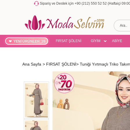
Sipariş ve Destek için +90 (212) 550 52 52 (Haftaiçi 09:
FIRSAT ŞÖLENİ
GİYİM
ABİYE
YENİ ÜRÜNLER '26
Ana Sayfa
>
FIRSAT ŞÖLENİ
>
Tuniği Yırtmaçlı Triko Ta