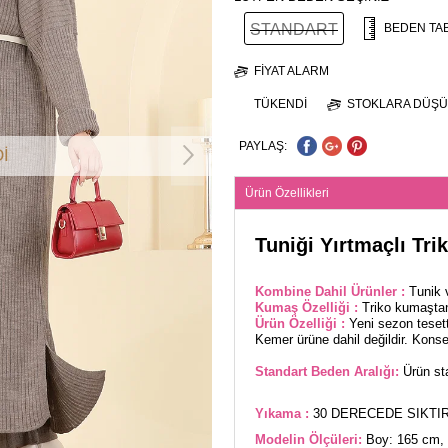
STANDART
BEDEN TA
FIYAT ALARM
TÜKENDI
STOKLARA DÜŞÜ
PAYLAŞ:
İ
Ürün Özellikleri
Tuniği Yırtmaçlı Tr
Kombine Dahil Ürünler :
Tunik 
Kumaş Özelliği :
Triko kumaştan
Ürün Özelliği :
Yeni sezon tesett
Kemer ürüne dahil değildir. Konsep
Standart Beden Aralığı:
Ürün sta
Yıkama :
30 DERECEDE SIKTIR
Modelin Ölçüleri:
Boy: 165 cm, 