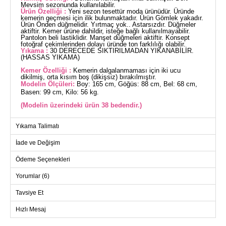
Mevsim sezonunda kullanılabilir.
Ürün Özelliği :
Yeni sezon tesettür moda ürünüdür. Üründe
kemerin geçmesi için ilik bulunmaktadır. Ürün Gömlek yakadır.
Ürün Önden düğmelidir. Yırtmaç yok.. Astarsızdır. Düğmeler
aktiftir. Kemer ürüne dahildir, isteğe bağlı kullanılmayabilir.
Pantolon beli lastiklidir. Manşet düğmeleri aktiftir. Konsept
fotoğraf çekimlerinden dolayı üründe ton farklılığı olabilir.
Yıkama :
30 DERECEDE SIKTIRILMADAN YIKANABİLİR.
(HASSAS YIKAMA)
Kemer Özelliği :
Kemerin dalgalanmaması için iki ucu
dikilmiş, orta kısım boş (dikişsiz) bırakılmıştır.
Modelin Ölçüleri:
Boy: 165 cm, Göğüs: 88 cm, Bel: 68 cm,
Basen: 99 cm, Kilo: 56 kg.
(Modelin üzerindeki ürün 38 bedendir.)
Yeni sezonun vazgeçilmez parçası olan Tunik Kemerli 2'li
Yıkama Talimatı
Takım, tesettür giyimde şıklığı ve rahatlığı bir arada sunuyor.
Dört mevsim boyunca keyifle kullanabileceğiniz bu takım, 30
İade ve Değişim
derecede hassas yıkama ile temizlenebilir. Dokuma kumaştan
üretilen bu ürün, gömlek yaka ve ön düğmeli tasarımıyla
gündelik kullanıma uygun. Kemer detayı ile stil sahibi bir
Ödeme Seçenekleri
görünüm kazandıran tunik, isteğe bağlı olarak kemer
kullanımına da olanak tanır. Pantolonu ise rahat bir kullanım
Yorumlar (6)
için elastik bel tasarımına sahiptir. Tunik ve pantolonun manşet
düğmeleri aktif olarak kullanılabilir, böylece pratik bir kullanım
sunar.
Tavsiye Et
TUNİK BEDEN ÖLÇÜLERİ
(CM)
Hızlı Mesaj
Beden
Göğüs
Bel
Boy