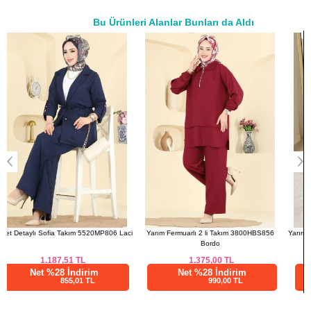
38
96
88
76
Bu Ürünleri Alanlar Bunları da Aldı
40
100
90
76
a>
42
104
92
76
44
108
94
76
46
112
102
76
48
116
106
76
50
120
108
76
PANTOLON BEDEN
ÖLÇÜLERİ (CM)
Beden
Boy
38
104
40
104
ci
Yarım Fermuarlı 2 li Takım 3800HBS856
Yarım Çıtçıtlı Kot Takım 4096ORG1169 Açık
42
104
Bordo
Kot
44
104
1.375,00
TL
4.875,04
TL
46
104
Net %28 İndirim
Net %76 İndirim
990,00 TL
1170,01 TL
48
104
50
104