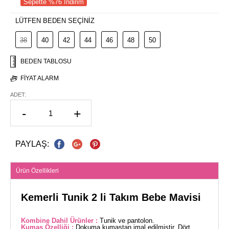
Sepette %76 İndirim
LÜTFEN BEDEN SEÇİNİZ
38
40
42
44
46
48
50
BEDEN TABLOSU
FIYAT ALARM
ADET:
-
+
PAYLAŞ:
Ürün Özellikleri
Kemerli Tunik 2 li Takım Bebe Mavisi
Kombine Dahil Ürünler :
Tunik ve pantolon.
Kumaş Özelliği :
Dokuma kumaştan imal edilmiştir. Dört