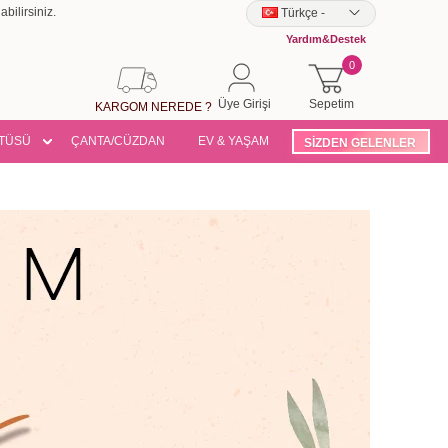
bilirsiniz.
Türkçe
-
Yardım&Destek
0
Üye Girişi
Sepetim
KARGOM NEREDE ?
TÜSÜ
ÇANTA/CÜZDAN
EV & YAŞAM
SİZDEN GELENLER